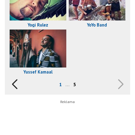
Yogi Rulez
YoYo Band
Yussef Kamaal
1
…
5