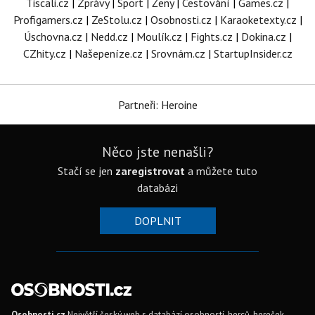
Tiscali.cz
|
Zprávy
|
Sport
|
Ženy
|
Cestování
|
Games.cz
|
Profigamers.cz
|
ZeStolu.cz
|
Osobnosti.cz
|
Karaoketexty.cz
|
Úschovna.cz
|
Nedd.cz
|
Moulík.cz
|
Fights.cz
|
Dokina.cz
|
CZhity.cz
|
Našepeníze.cz
|
Srovnám.cz
|
StartupInsider.cz
Partneři: Heroine
Něco jste nenašli?
Stačí se jen
zaregistrovat
a můžete tuto
databázi
DOPLNIT
Osobnosti.cz
Největší český web s databází osobností, herců, hereček,