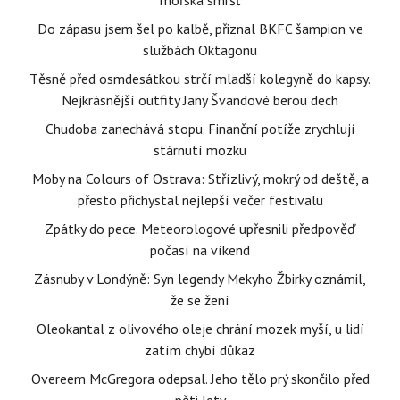
mořská smršť
Do zápasu jsem šel po kalbě, přiznal BKFC šampion ve
službách Oktagonu
Těsně před osmdesátkou strčí mladší kolegyně do kapsy.
Nejkrásnější outfity Jany Švandové berou dech
Chudoba zanechává stopu. Finanční potíže zrychlují
stárnutí mozku
Moby na Colours of Ostrava: Střízlivý, mokrý od deště, a
přesto přichystal nejlepší večer festivalu
Zpátky do pece. Meteorologové upřesnili předpověď
počasí na víkend
Zásnuby v Londýně: Syn legendy Mekyho Žbirky oznámil,
že se žení
Oleokantal z olivového oleje chrání mozek myší, u lidí
zatím chybí důkaz
Overeem McGregora odepsal. Jeho tělo prý skončilo před