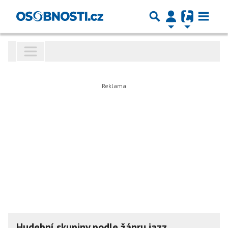
Hudební skupiny podle žánru jazz