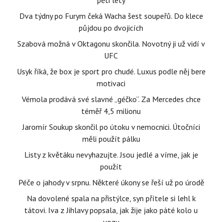
pěti lety
Dva týdny po Furym čeká Wacha šest soupeřů. Do klece
půjdou po dvojicích
Szabová možná v Oktagonu skončila. Novotný ji už vidí v
UFC
Usyk říká, že box je sport pro chudé. Luxus podle něj bere
motivaci
Vémola prodává své slavné „géčko“. Za Mercedes chce
téměř 4,5 milionu
Jaromír Soukup skončil po útoku v nemocnici. Útočníci
měli použít pálku
Listy z květáku nevyhazujte. Jsou jedlé a víme, jak je
použít
Péče o jahody v srpnu. Některé úkony se řeší už po úrodě
Na dovolené spala na přistýlce, syn přítele si lehl k
tátovi. Iva z Jihlavy popsala, jak žije jako páté kolo u