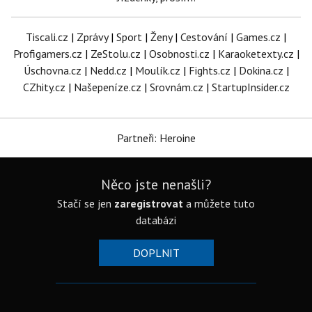
Tiscali.cz
|
Zprávy
|
Sport
|
Ženy
|
Cestování
|
Games.cz
|
Profigamers.cz
|
ZeStolu.cz
|
Osobnosti.cz
|
Karaoketexty.cz
|
Úschovna.cz
|
Nedd.cz
|
Moulík.cz
|
Fights.cz
|
Dokina.cz
|
CZhity.cz
|
Našepeníze.cz
|
Srovnám.cz
|
StartupInsider.cz
Partneři: Heroine
Něco jste nenašli?
Stačí se jen
zaregistrovat
a můžete tuto
databázi
DOPLNIT