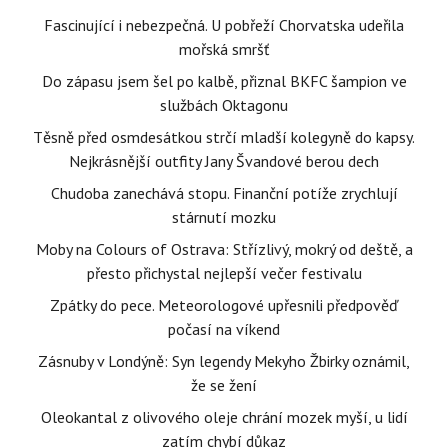
Fascinující i nebezpečná. U pobřeží Chorvatska udeřila
mořská smršť
Do zápasu jsem šel po kalbě, přiznal BKFC šampion ve
službách Oktagonu
Těsně před osmdesátkou strčí mladší kolegyně do kapsy.
Nejkrásnější outfity Jany Švandové berou dech
Chudoba zanechává stopu. Finanční potíže zrychlují
stárnutí mozku
Moby na Colours of Ostrava: Střízlivý, mokrý od deště, a
přesto přichystal nejlepší večer festivalu
Zpátky do pece. Meteorologové upřesnili předpověď
počasí na víkend
Zásnuby v Londýně: Syn legendy Mekyho Žbirky oznámil,
že se žení
Oleokantal z olivového oleje chrání mozek myší, u lidí
zatím chybí důkaz