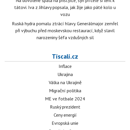
Na dovolené spala na přistýlce, syn přítele si lehl k
tátovi. Iva z Jihlavy popsala, jak žije jako páté kolo u
vozu
Ruská hydra pomalu ztrácí hlavy. Generálmajor zemřel
při výbuchu před moskevskou restaurací, když slavil
narozeniny šéfa vzdušných sil
Tiscali.cz
Inflace
Ukrajina
Válka na Ukrajině
Migrační politika
ME ve fotbale 2024
Ruský prezident
Ceny energií
Evropská unie