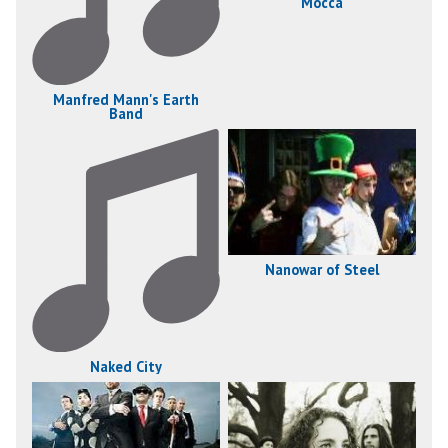
Mocca
Manfred Mann's Earth
Band
Nanowar of Steel
Naked City