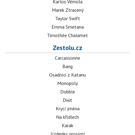
Karlos Vémola
Marek Ztracený
Taylor Swift
Emma Smetana
Timothée Chalamet
Zestolu.cz
Carcassonne
Bang
Osadníci z Katanu
Monopoly
Dobble
Dixit
Krycí jména
Na křídlech
Karak
Jízdenky, prosím!