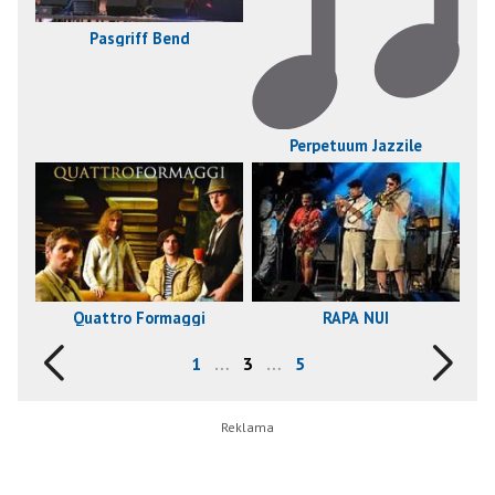
Pasgriff Bend
Perpetuum Jazzile
Quattro Formaggi
RAPA NUI
1
…
3
…
5