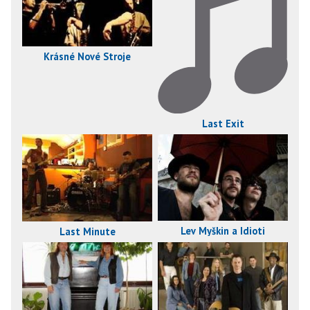
Krásné Nové Stroje
Last Exit
Lev Myškin a Idioti
Last Minute