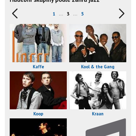
1
…
3
…
5
Kool & the Gang
Kaffe
Koop
Kraan