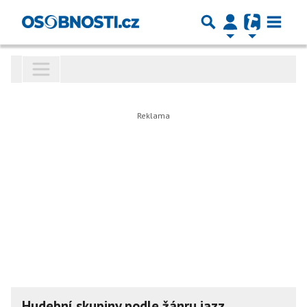
Hudební skupiny podle žánru jazz