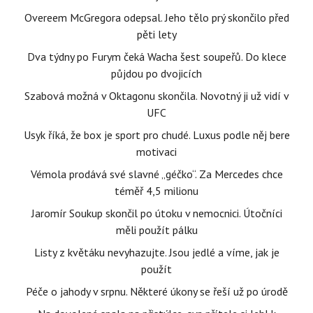
Overeem McGregora odepsal. Jeho tělo prý skončilo před
pěti lety
Dva týdny po Furym čeká Wacha šest soupeřů. Do klece
půjdou po dvojicích
Szabová možná v Oktagonu skončila. Novotný ji už vidí v
UFC
Usyk říká, že box je sport pro chudé. Luxus podle něj bere
motivaci
Vémola prodává své slavné „géčko“. Za Mercedes chce
téměř 4,5 milionu
Jaromír Soukup skončil po útoku v nemocnici. Útočníci
měli použít pálku
Listy z květáku nevyhazujte. Jsou jedlé a víme, jak je
použít
Péče o jahody v srpnu. Některé úkony se řeší už po úrodě