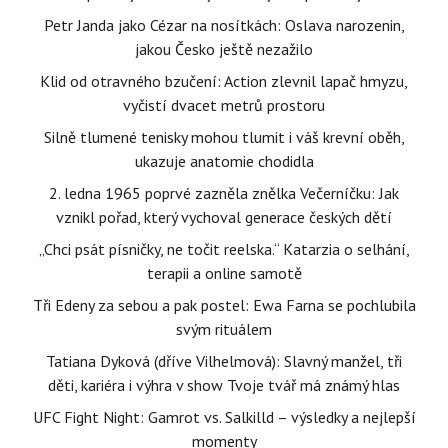
Petr Janda jako Cézar na nosítkách: Oslava narozenin,
jakou Česko ještě nezažilo
Klid od otravného bzučení: Action zlevnil lapač hmyzu,
vyčistí dvacet metrů prostoru
Silně tlumené tenisky mohou tlumit i váš krevní oběh,
ukazuje anatomie chodidla
2. ledna 1965 poprvé zazněla znělka Večerníčku: Jak
vznikl pořad, který vychoval generace českých dětí
„Chci psát písničky, ne točit reelska.“ Katarzia o selhání,
terapii a online samotě
Tři Edeny za sebou a pak postel: Ewa Farna se pochlubila
svým rituálem
Tatiana Dyková (dříve Vilhelmová): Slavný manžel, tři
děti, kariéra i výhra v show Tvoje tvář má známý hlas
UFC Fight Night: Gamrot vs. Salkilld – výsledky a nejlepší
momenty