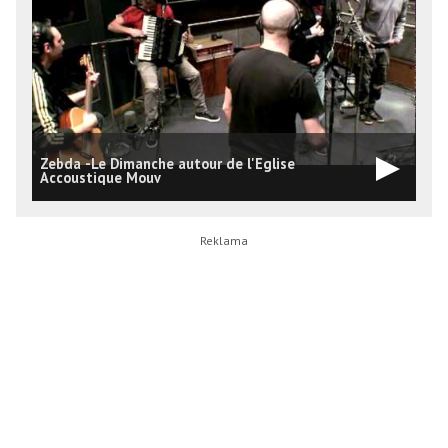
Zebda -Le Dimanche autour de l'Eglise
Z
Accoustique Mouv