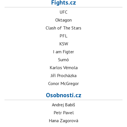
Fights.cz
UFC
Oktagon
Clash of The Stars
PFL
KSW
I am Figter
Sumó
Karlos Vémola
Jiří Procházka
Conor McGregor
Osobnosti.cz
Andrej Babiš
Petr Pavel
Hana Zagorová