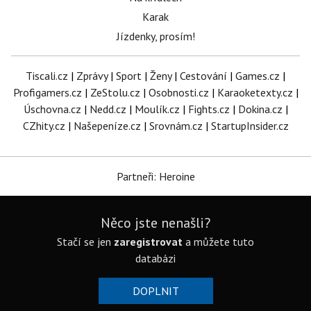
Karak
Jízdenky, prosím!
Tiscali.cz
|
Zprávy
|
Sport
|
Ženy
|
Cestování
|
Games.cz
|
Profigamers.cz
|
ZeStolu.cz
|
Osobnosti.cz
|
Karaoketexty.cz
|
Úschovna.cz
|
Nedd.cz
|
Moulík.cz
|
Fights.cz
|
Dokina.cz
|
CZhity.cz
|
Našepeníze.cz
|
Srovnám.cz
|
StartupInsider.cz
Partneři: Heroine
Něco jste nenašli?
Stačí se jen
zaregistrovat
a můžete tuto
databázi
DOPLNIT