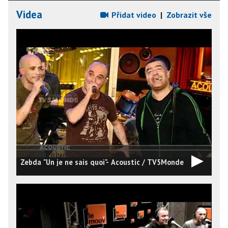
Videa
Přidat video
|
Zobrazit vše
Zebda "Un je ne sais quoi"- Acoustic / TV5Monde