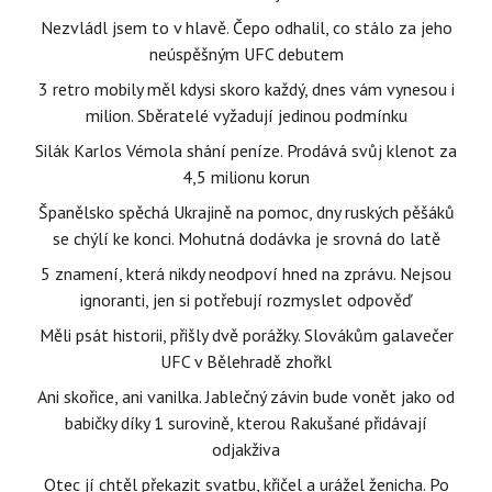
Nezvládl jsem to v hlavě. Čepo odhalil, co stálo za jeho
neúspěšným UFC debutem
3 retro mobily měl kdysi skoro každý, dnes vám vynesou i
milion. Sběratelé vyžadují jedinou podmínku
Silák Karlos Vémola shání peníze. Prodává svůj klenot za
4,5 milionu korun
Španělsko spěchá Ukrajině na pomoc, dny ruských pěšáků
se chýlí ke konci. Mohutná dodávka je srovná do latě
5 znamení, která nikdy neodpoví hned na zprávu. Nejsou
ignoranti, jen si potřebují rozmyslet odpověď
Měli psát historii, přišly dvě porážky. Slovákům galavečer
UFC v Bělehradě zhořkl
Ani skořice, ani vanilka. Jablečný závin bude vonět jako od
babičky díky 1 surovině, kterou Rakušané přidávají
odjakživa
Otec jí chtěl překazit svatbu, křičel a urážel ženicha. Po