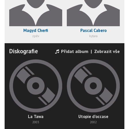
Magyd Cherfi
Pascal Cabero
zpěv
kytara
Diskografie
Přidat album
|
Zobrazit vše
La Tawa
Utopie d’occase
2003
2002