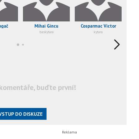
ugač
Mihai Gincu
Cosparmac Victor
baskytara
kytara
komentáře, buďte první!
VSTUP DO DISKUZE