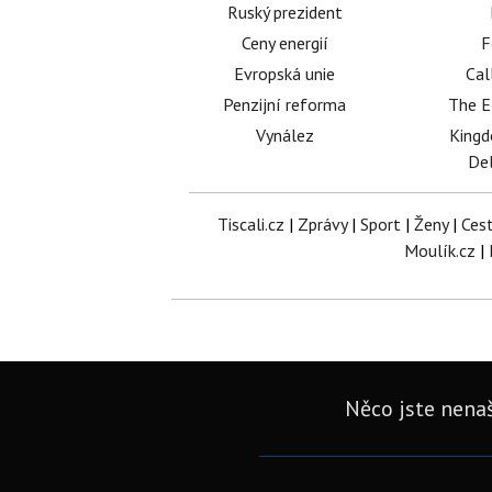
Ruský prezident
Ceny energií
F
Evropská unie
Cal
Penzijní reforma
The E
Vynález
King
Del
Tiscali.cz
|
Zprávy
|
Sport
|
Ženy
|
Ces
Moulík.cz
|
Něco jste nenaš