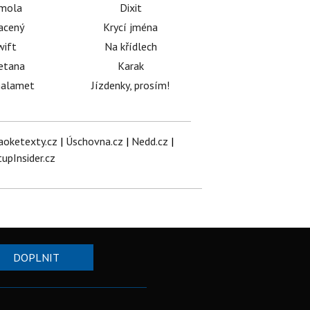
émola
Dixit
acený
Krycí jména
wift
Na křídlech
etana
Karak
halamet
Jízdenky, prosím!
aoketexty.cz
|
Úschovna.cz
|
Nedd.cz
|
tupInsider.cz
DOPLNIT