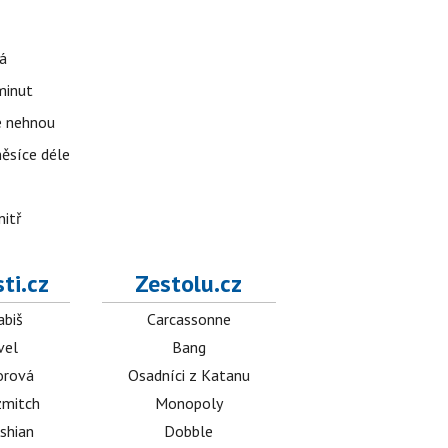
á
 minut
se nehnou
měsíce déle
nitř
ti.cz
Zestolu.cz
abiš
Carcassonne
vel
Bang
orová
Osadníci z Katanu
mitch
Monopoly
shian
Dobble