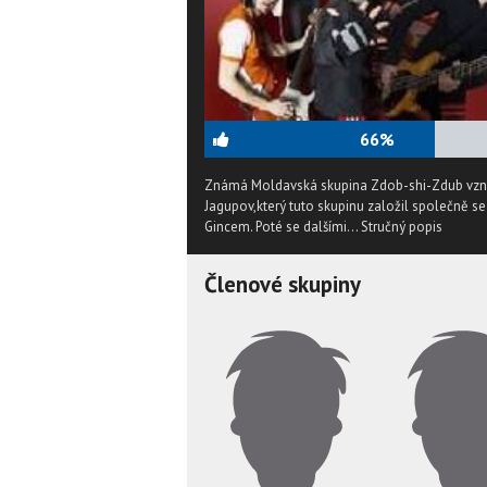
66%
Známá Moldavská skupina Zdob-shi-Zdub vznik
Jagupov,který tuto skupinu založil společně 
Gincem. Poté se dalšími...
Stručný popis
Členové skupiny