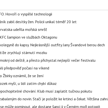
FO. Hovoří o vyspělé technologii
ík zabil desítky žen. Policii unikal téměř 20 let
orvatska udeřila mořská smršť
 BKFC šampion ve službách Oktagonu
olegyně do kapsy. Nejkrásnější outfity Jany Švandové berou dech
íže zrychlují stárnutí mozku
mokrý od deště, a přesto přichystal nejlepší večer festivalu
ili předpověď počasí na víkend
 Žbirky oznámil, že se žení
ozek myší, u lidí zatím chybí důkaz
epochopitelné chování. Klub musí zaplatit tučnou pokutu
aleným do novin. Stačí je položit ke krtinci a čekat. Většina zah
 se může pominout, ale dostane šanci ji v Černém moři potopit