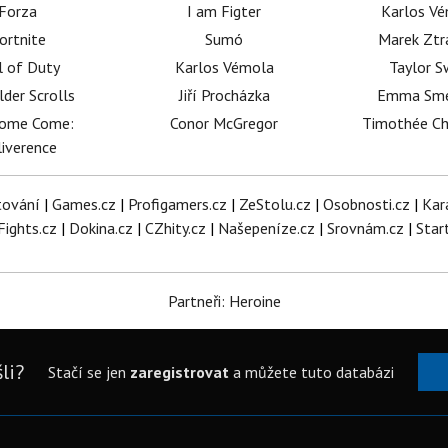
Forza
I am Figter
Karlos V
ortnite
Sumó
Marek Ztr
l of Duty
Karlos Vémola
Taylor S
lder Scrolls
Jiří Procházka
Emma Sm
dome Come:
Conor McGregor
Timothée C
iverence
tování
|
Games.cz
|
Profigamers.cz
|
ZeStolu.cz
|
Osobnosti.cz
|
Kar
Fights.cz
|
Dokina.cz
|
CZhity.cz
|
Našepeníze.cz
|
Srovnám.cz
|
Star
Partneři: Heroine
li?
Stačí se jen
zaregistrovat
a můžete tuto databázi