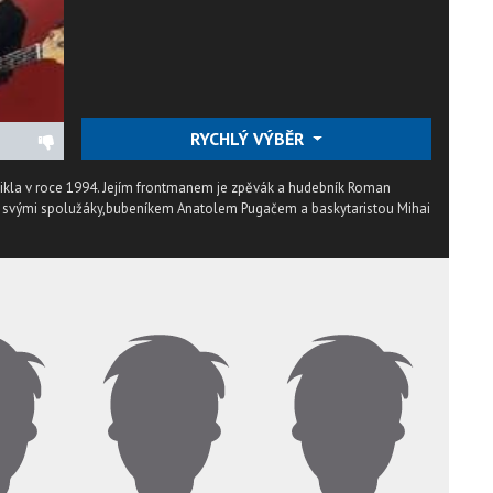
RYCHLÝ VÝBĚR
la v roce 1994. Jejím frontmanem je zpěvák a hudebník Roman
se svými spolužáky,bubeníkem Anatolem Pugačem a baskytaristou Mihai