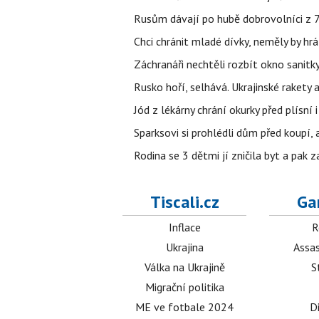
Rusům dávají po hubě dobrovolníci z 72
Chci chránit mladé dívky, neměly by h
Záchranáři nechtěli rozbít okno sanitky
Rusko hoří, selhává. Ukrajinské rakety a
Jód z lékárny chrání okurky před plísní
Sparksovi si prohlédli dům před koupí, 
Rodina se 3 dětmi jí zničila byt a pak 
Tiscali.cz
Ga
Inflace
R
Ukrajina
Assas
Válka na Ukrajině
S
Migrační politika
ME ve fotbale 2024
D