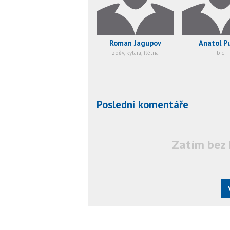
Roman Jagupov
Anatol P
zpěv, kytara, flétna
bicí
Poslední komentáře
Zatím bez 