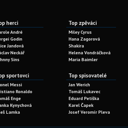
op herci
Top zpěváci
arole André
Miley Cyrus
ergei Godin
Hana Zagorová
lice Jandová
Shakira
áclav Neckář
Helena Vondráčková
ohnny Sins
Maria Baimler
op sportovci
Top spisovatelé
ionel Messi
Jan Werich
ristiano Ronaldo
Tomáš Lukavec
omáš Enge
Eduard Petiška
anka Kynychová
Karel Čapek
leš Lamka
Josef Veromír Pleva