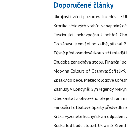
Doporučené články
Ukrajinští vědci pozorovali u Měsíce U
Kronika sériových vrahů: Nenápadný děln
Fascinující i nebezpečná. U pobřeží Ch
Do zápasu jsem šel po kalbě, přiznal
Těsně před osmdesátkou strčí mladší k
Chudoba zanechává stopu. Finanční pot
Moby na Colours of Ostrava: Střízlivý, 
Zpátky do pece. Meteorologové upřesn
Zásnuby v Londýně: Syn legendy Mekyho
Oleokantal z olivového oleje chrání m
Fanoušci fotbalové Sparty předvedli n
Krtka vyženete kuchyňským odpadem zab
Ruská loď bude sloužit Ukrajině. Kreml