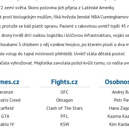
 zemí světa. Skoro polovina jich přijela z Latinské Ameriky
rát proti biologickým mužům, říká hvězda ženské NBA Cunninghamov
, protože se báli platit opravu. Pacient s rakovinou uvnitř trpěl 45
 drony tvrdě drtí ruskou logistiku i klíčovou infrastrukturu, vojáci 
 i houbami. S chlebem z něj vznikne hnojivo, po kterém plodí o dva 
ale vstup do tajné místnosti přehlédli. Uvnitř stála dětská postel
začala vyhrožovat. Majitelka zavolala policii kvůli tomu, co našla uv
mes.cz
Fights.cz
Osobnos
ecenze
UFC
Andrej B
sin's Creed
Oktagon
Petr Pa
tarfield
Clash of The Stars
Hana Zag
GTA
PFL
Kazma Kaz
iablo IV
KSW
Kim Karda