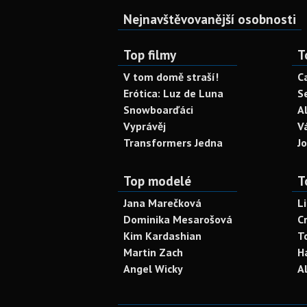
Nejnavštěvovanější osobnosti
Top filmy
T
V tom domě straší!
C
Erótica: Luz de Luna
S
Snowboarďáci
A
Vyprávěj
V
Transformers Jedna
J
Top modelé
T
Jana Marečková
L
Dominika Mesarošová
C
Kim Kardashian
T
Martin Zach
H
Angel Wicky
A