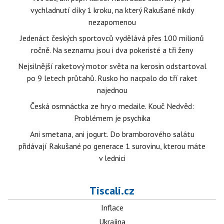
vychladnutí díky 1 kroku, na který Rakušané nikdy
nezapomenou
Jedenáct českých sportovců vydělává přes 100 milionů
ročně. Na seznamu jsou i dva pokeristé a tři ženy
Nejsilnější raketový motor světa na kerosin odstartoval
po 9 letech průtahů. Rusko ho nacpalo do tří raket
najednou
Česká osmnáctka ze hry o medaile. Kouč Nedvěd:
Problémem je psychika
Ani smetana, ani jogurt. Do bramborového salátu
přidávají Rakušané po generace 1 surovinu, kterou máte
v lednici
Tiscali.cz
Inflace
Ukrajina