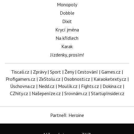
Monopoly
Dobble
Dixit
Krycí jména
Na křídlech
Karak
Jízdenky, prosím!
Tiscali.cz
|
Zprávy
|
Sport
|
Ženy
|
Cestování
|
Games.cz
|
Profigamers.cz
|
ZeStolu.cz
|
Osobnosti.cz
|
Karaoketexty.cz
|
Úschovna.cz
|
Nedd.cz
|
Moulík.cz
|
Fights.cz
|
Dokina.cz
|
CZhity.cz
|
Našepeníze.cz
|
Srovnám.cz
|
StartupInsider.cz
Partneři: Heroine