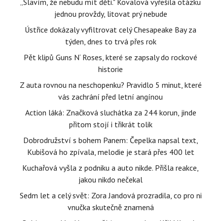
„Slavím, že nebudu mít děti." Kovalová vyřešila otázku
jednou provždy, litovat prý nebude
Ústřice dokázaly vyfiltrovat celý Chesapeake Bay za
týden, dnes to trvá přes rok
Pět klipů Guns N‘ Roses, které se zapsaly do rockové
historie
Z auta rovnou na neschopenku? Pravidlo 5 minut, které
vás zachrání před letní angínou
Action láká: Značková sluchátka za 244 korun, jinde
přitom stojí i třikrát tolik
Dobrodružství s bohem Panem: Čepelka napsal text,
Kubišová ho zpívala, melodie je stará přes 400 let
Kuchařová vyšla z podniku a auto nikde. Přišla reakce,
jakou nikdo nečekal
Sedm let a celý svět: Zora Jandová prozradila, co pro ni
vnučka skutečně znamená