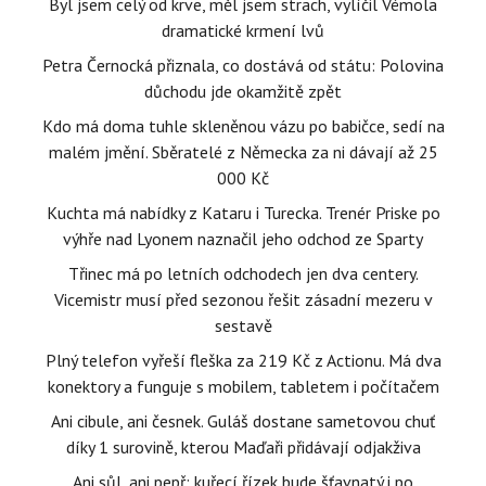
Byl jsem celý od krve, měl jsem strach, vylíčil Vémola
dramatické krmení lvů
Petra Černocká přiznala, co dostává od státu: Polovina
důchodu jde okamžitě zpět
Kdo má doma tuhle skleněnou vázu po babičce, sedí na
malém jmění. Sběratelé z Německa za ni dávají až 25
000 Kč
Kuchta má nabídky z Kataru i Turecka. Trenér Priske po
výhře nad Lyonem naznačil jeho odchod ze Sparty
Třinec má po letních odchodech jen dva centery.
Vicemistr musí před sezonou řešit zásadní mezeru v
sestavě
Plný telefon vyřeší fleška za 219 Kč z Actionu. Má dva
konektory a funguje s mobilem, tabletem i počítačem
Ani cibule, ani česnek. Guláš dostane sametovou chuť
díky 1 surovině, kterou Maďaři přidávají odjakživa
Ani sůl, ani pepř: kuřecí řízek bude šťavnatý i po