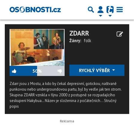
ZDARR
Žánry:
folk
RYCHLÝ VÝBĚR
50%
Zdarr jsou z Mostu, a kdo by čekal depresivní, gotickou, naštvaně
punkovou nebo undergroundovou partu, byl by vedle jak ten strom.
Skupina ZDARR vznikla v říjnu 2000 z postupně se rozpadajícího
seskupení Hakybua… Název je složenina z počátečních...
Stručný
popis