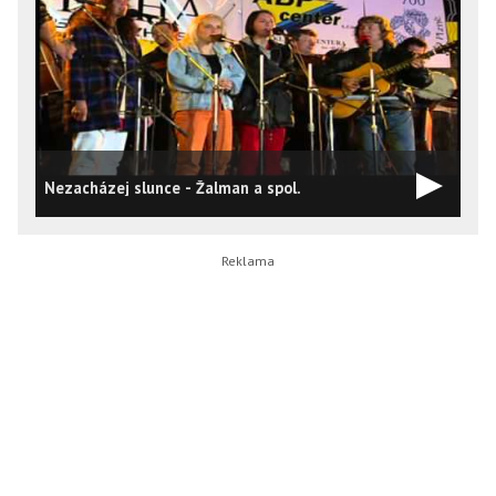
Nezacházej slunce - Žalman a spol.
Ž