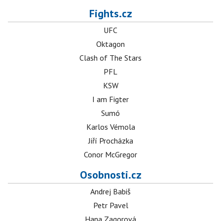
Fights.cz
UFC
Oktagon
Clash of The Stars
PFL
KSW
I am Figter
Sumó
Karlos Vémola
Jiří Procházka
Conor McGregor
Osobnosti.cz
Andrej Babiš
Petr Pavel
Hana Zagorová