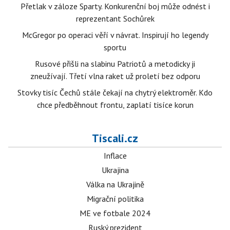
Přetlak v záloze Sparty. Konkurenční boj může odnést i
reprezentant Sochůrek
McGregor po operaci věří v návrat. Inspirují ho legendy
sportu
Rusové přišli na slabinu Patriotů a metodicky ji
zneužívají. Třetí vlna raket už proletí bez odporu
Stovky tisíc Čechů stále čekají na chytrý elektroměr. Kdo
chce předběhnout frontu, zaplatí tisíce korun
Tiscali.cz
Inflace
Ukrajina
Válka na Ukrajině
Migrační politika
ME ve fotbale 2024
Ruský prezident