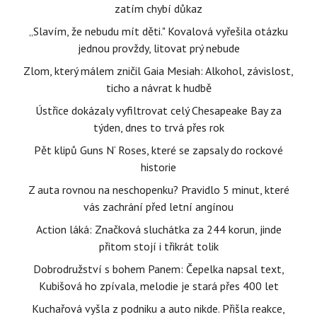
zatím chybí důkaz
„Slavím, že nebudu mít děti." Kovalová vyřešila otázku
jednou provždy, litovat prý nebude
Zlom, který málem zničil Gaia Mesiah: Alkohol, závislost,
ticho a návrat k hudbě
Ústřice dokázaly vyfiltrovat celý Chesapeake Bay za
týden, dnes to trvá přes rok
Pět klipů Guns N‘ Roses, které se zapsaly do rockové
historie
Z auta rovnou na neschopenku? Pravidlo 5 minut, které
vás zachrání před letní angínou
Action láká: Značková sluchátka za 244 korun, jinde
přitom stojí i třikrát tolik
Dobrodružství s bohem Panem: Čepelka napsal text,
Kubišová ho zpívala, melodie je stará přes 400 let
Kuchařová vyšla z podniku a auto nikde. Přišla reakce,