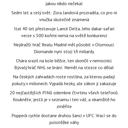
jakou nikdo nečekal
Sedm let a celý svět: Zora Jandová prozradila, co pro ni
vnučka skutečně znamená
Ital 40 let přestavuje Lancii Delta. Jeho dakar-safari
verze s 500 koňmi nemá na světě konkurenci
Nejdražší hráč Realu Madrid měl působit v Olomouci.
Diomande nyní stojí tři miliardy.
Chára srazil na kole běžce, ten skončil v nemocnici.
Bývalý hráč NHL se brání: Neměl na stezce co dělat
Na českých zahradách roste rostlina, za kterou padají
pokuty v milionech. Vypadá hezky, ale zákon ji zakazuje
20 nejčastějších PINů odemkne čtvrtinu všech telefonů.
Koukněte, jestli je v seznamu i ten váš, a okamžitě ho
změňte
Poppeck rychle dostane druhou šanci v UFC. Vrací se do
polotěžké váhy