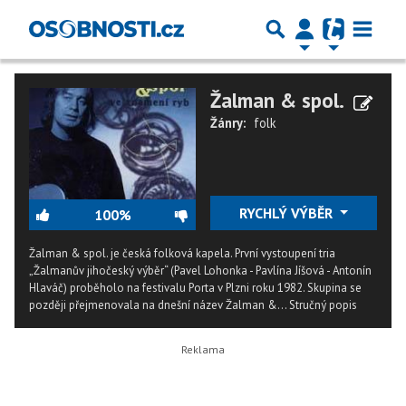
Žalman & spol.
Žánry:
folk
RYCHLÝ VÝBĚR
100%
Žalman & spol. je česká folková kapela. První vystoupení tria
„Žalmanův jihočeský výběr“ (Pavel Lohonka - Pavlína Jíšová - Antonín
Hlaváč) proběholo na festivalu Porta v Plzni roku 1982. Skupina se
později přejmenovala na dnešní název Žalman &...
Stručný popis