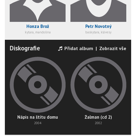
Honza Brož
Petr Novotný
kytara, mandolína
baskytara, klávesy
Diskografie
Přidat album
|
Zobrazit vše
Nápis na štítu domu
Žalman (cd 2)
2004
2002