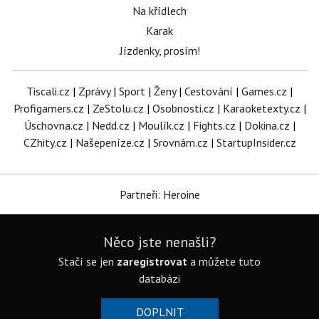
Na křídlech
Karak
Jízdenky, prosím!
Tiscali.cz
|
Zprávy
|
Sport
|
Ženy
|
Cestování
|
Games.cz
|
Profigamers.cz
|
ZeStolu.cz
|
Osobnosti.cz
|
Karaoketexty.cz
|
Úschovna.cz
|
Nedd.cz
|
Moulík.cz
|
Fights.cz
|
Dokina.cz
|
CZhity.cz
|
Našepeníze.cz
|
Srovnám.cz
|
StartupInsider.cz
Partneři: Heroine
Něco jste nenašli?
Stačí se jen
zaregistrovat
a můžete tuto
databázi
DOPLNIT