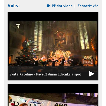
Videa
Přidat video
|
Zobrazit vše
Svatá Kateřino - Pavel Žalman Lohonka a spol.