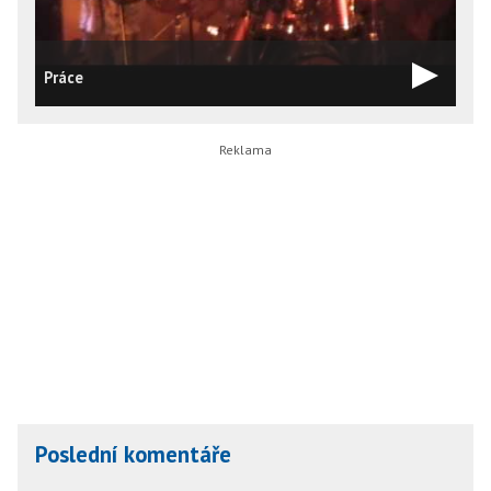
Práce
V
Poslední komentáře