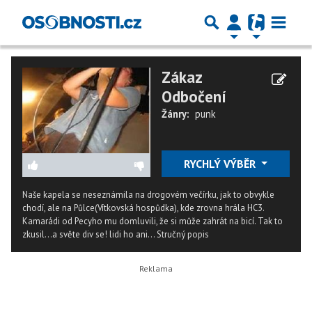
Zákaz
Odbočení
Žánry:
punk
RYCHLÝ VÝBĚR
Naše kapela se neseznámila na drogovém večírku, jak to obvykle
chodí, ale na Půlce(Vítkovská hospůdka), kde zrovna hrála HC3.
Kamarádi od Pecyho mu domluvili, že si může zahrát na bicí. Tak to
zkusil...a světe div se! lidi ho ani...
Stručný popis