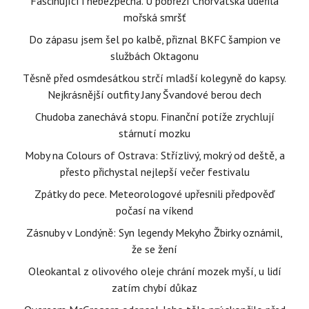
Fascinující i nebezpečná. U pobřeží Chorvatska udeřila
mořská smršť
Do zápasu jsem šel po kalbě, přiznal BKFC šampion ve
službách Oktagonu
Těsně před osmdesátkou strčí mladší kolegyně do kapsy.
Nejkrásnější outfity Jany Švandové berou dech
Chudoba zanechává stopu. Finanční potíže zrychlují
stárnutí mozku
Moby na Colours of Ostrava: Střízlivý, mokrý od deště, a
přesto přichystal nejlepší večer festivalu
Zpátky do pece. Meteorologové upřesnili předpověď
počasí na víkend
Zásnuby v Londýně: Syn legendy Mekyho Žbirky oznámil,
že se žení
Oleokantal z olivového oleje chrání mozek myší, u lidí
zatím chybí důkaz