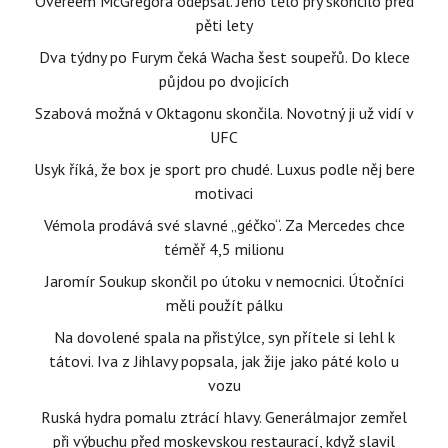
Overeem McGregora odepsal. Jeho tělo prý skončilo před
pěti lety
Dva týdny po Furym čeká Wacha šest soupeřů. Do klece
půjdou po dvojicích
Szabová možná v Oktagonu skončila. Novotný ji už vidí v
UFC
Usyk říká, že box je sport pro chudé. Luxus podle něj bere
motivaci
Vémola prodává své slavné „géčko“. Za Mercedes chce
téměř 4,5 milionu
Jaromír Soukup skončil po útoku v nemocnici. Útočníci
měli použít pálku
Na dovolené spala na přistýlce, syn přítele si lehl k
tátovi. Iva z Jihlavy popsala, jak žije jako páté kolo u
vozu
Ruská hydra pomalu ztrácí hlavy. Generálmajor zemřel
při výbuchu před moskevskou restaurací, když slavil