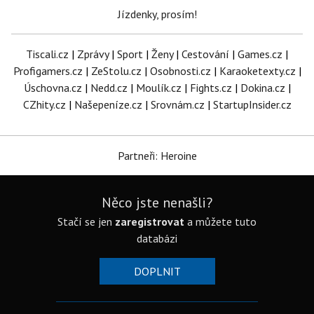
Jízdenky, prosím!
Tiscali.cz
|
Zprávy
|
Sport
|
Ženy
|
Cestování
|
Games.cz
|
Profigamers.cz
|
ZeStolu.cz
|
Osobnosti.cz
|
Karaoketexty.cz
|
Úschovna.cz
|
Nedd.cz
|
Moulík.cz
|
Fights.cz
|
Dokina.cz
|
CZhity.cz
|
Našepeníze.cz
|
Srovnám.cz
|
StartupInsider.cz
Partneři: Heroine
Něco jste nenašli?
Stačí se jen
zaregistrovat
a můžete tuto
databázi
DOPLNIT