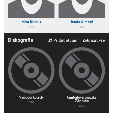
Mira Klubus
Jenda Římský
jiné
jiné
Diskografie
Přidat album
|
Zobrazit vše
Vánoční koledy
Cimbálová muzika
Zádruha
2006
2001