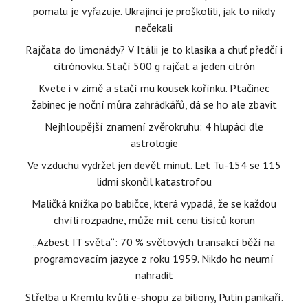
pomalu je vyřazuje. Ukrajinci je proškolili, jak to nikdy
nečekali
Rajčata do limonády? V Itálii je to klasika a chuť předčí i
citrónovku. Stačí 500 g rajčat a jeden citrón
Kvete i v zimě a stačí mu kousek kořínku. Ptačinec
žabinec je noční můra zahrádkářů, dá se ho ale zbavit
Nejhloupější znamení zvěrokruhu: 4 hlupáci dle
astrologie
Ve vzduchu vydržel jen devět minut. Let Tu-154 se 115
lidmi skončil katastrofou
Maličká knížka po babičce, která vypadá, že se každou
chvíli rozpadne, může mít cenu tisíců korun
„Azbest IT světa“: 70 % světových transakcí běží na
programovacím jazyce z roku 1959. Nikdo ho neumí
nahradit
Střelba u Kremlu kvůli e-shopu za biliony, Putin panikaří.