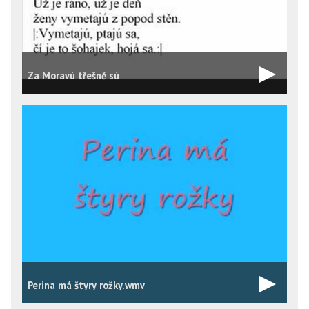
Za Moravú třešně sú
Perina má štyry rožky.wmv
K