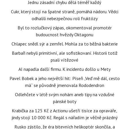
Jednu zásadní chybu dělá téměř každý
Cukr, který stojí na špatné straně, pomáhá nádoru. Vědci
odhalili nebezpečnou roli fruktózy
Byl to rozlučkový zápas, okomentoval promotér
budoucnost hvězdy Oktagonu
Chlapec snědl sýr a zemřel. Mohla za to běžná bakterie
Barbaři nebyli primitivní, ale sofistikovaní. Historii totiž
psali vítězové
AI napadla další firmu. K incidentu došlo u Mety
Pavel Bobek a jeho největší hit: Píseň „Veď mě dál, cesto
má“ se původně jmenovala Rododendron
Odlehčete v létě svým nohám aneb tipy na vzdušné
pánské boty
Krabička za 125 Kč z Actionu ušetří tisíce za opraváře,
jindy stojí 10 000 Kč. Regál s nářadím je věčně prázdný
Rusko zjistilo, že éra bitevních helikoptér skončila, a