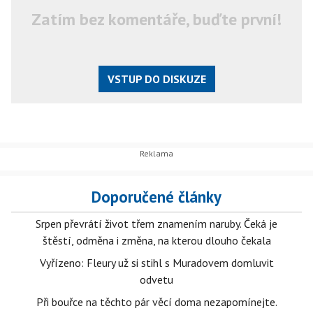
Zatím bez komentáře, buďte první!
VSTUP DO DISKUZE
Doporučené články
Srpen převrátí život třem znamením naruby. Čeká je
štěstí, odměna i změna, na kterou dlouho čekala
Vyřízeno: Fleury už si stihl s Muradovem domluvit
odvetu
Při bouřce na těchto pár věcí doma nezapomínejte.