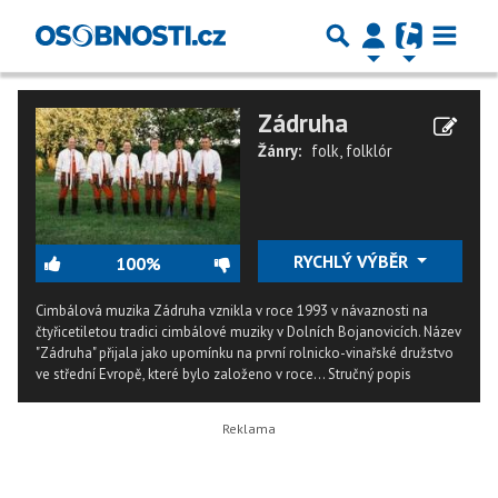
Zádruha
Žánry:
folk
,
folklór
RYCHLÝ VÝBĚR
100%
Cimbálová muzika Zádruha vznikla v roce 1993 v návaznosti na
čtyřicetiletou tradici cimbálové muziky v Dolních Bojanovicích. Název
"Zádruha" přijala jako upomínku na první rolnicko-vinařské družstvo
ve střední Evropě, které bylo založeno v roce...
Stručný popis