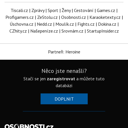
Tiscali.cz
|
Zprávy
|
Sport
|
Ženy
|
Cestování
|
Games.cz
|
Profigamers.cz
|
ZeStolu.cz
|
Osobnosti.cz
|
Karaoketexty.cz
|
Úschovna.cz
|
Nedd.cz
|
Moulík.cz
|
Fights.cz
|
Dokina.cz
|
CZhity.cz
|
Našepeníze.cz
|
Srovnám.cz
|
StartupInsider.cz
Partneři: Heroine
Něco jste nenašli?
Stačí se jen
zaregistrovat
a můžete tuto
databázi
DOPLNIT