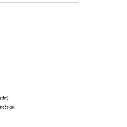
ázdný
 nečekali