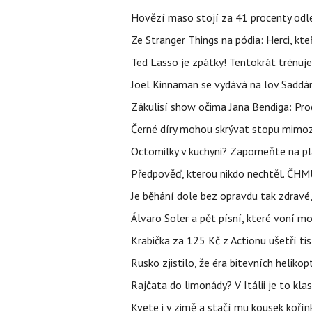
Hovězí maso stojí za 41 procenty odle
Ze Stranger Things na pódia: Herci, kt
Ted Lasso je zpátky! Tentokrát trénuj
Joel Kinnaman se vydává na lov Saddám
Zákulisí show očima Jana Bendiga: Pro
Černé díry mohou skrývat stopu mimoze
Octomilky v kuchyni? Zapomeňte na plác
Předpověď, kterou nikdo nechtěl. ČHMÚ
Je běhání dole bez opravdu tak zdravé, 
Álvaro Soler a pět písní, které voní mo
Krabička za 125 Kč z Actionu ušetří tis
Rusko zjistilo, že éra bitevních helikopt
Rajčata do limonády? V Itálii je to klas
Kvete i v zimě a stačí mu kousek kořín