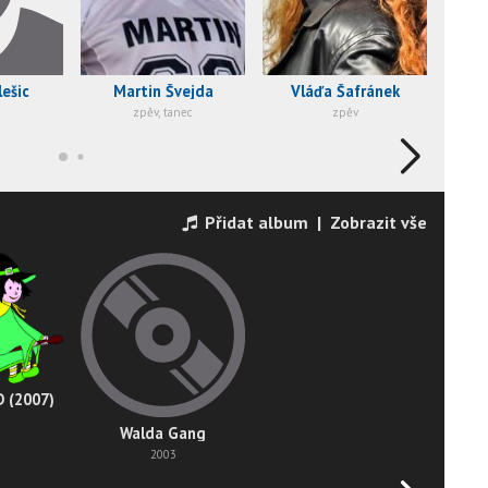
ešic
Martin Švejda
Vláďa Šafránek
zpěv, tanec
zpěv
Přidat album
|
Zobrazit vše
 (2007)
Walda Gang
2003