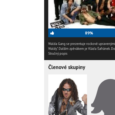
89%
Walda Gang se prezentuje rockově upravenými
Waldy". Dalším zpěvákem je Vláďa Šafránek. Do
Stručný popis
Členové skupiny