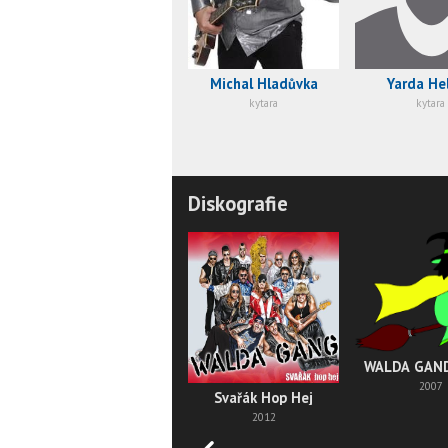
Michal Hladůvka
Yarda Hel
kytara
kytara
Diskografie
WALDA GAND
2007
Svařák Hop Hej
2012