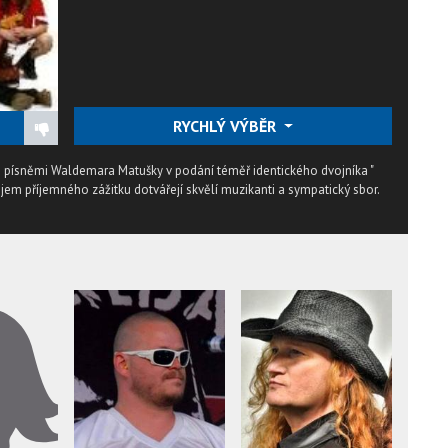
RYCHLÝ VÝBĚR
 písněmi Waldemara Matušky v podání téměř identického dvojníka "
jem příjemného zážitku dotvářejí skvělí muzikanti a sympatický sbor.