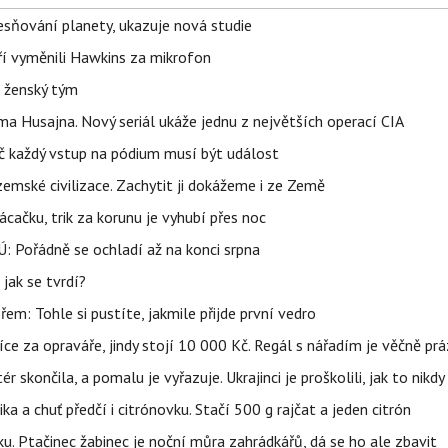
sňování planety, ukazuje nová studie
eří vyměnili Hawkins za mikrofon
e ženský tým
a Husajna. Nový seriál ukáže jednu z největších operací CIA
č každý vstup na pódium musí být událost
mské civilizace. Zachytit ji dokážeme i ze Země
ačku, trik za korunu je vyhubí přes noc
: Pořádně se ochladí až na konci srpna
jak se tvrdí?
řem: Tohle si pustíte, jakmile přijde první vedro
íce za opraváře, jindy stojí 10 000 Kč. Regál s nářadím je věčně pr
ér skončila, a pomalu je vyřazuje. Ukrajinci je proškolili, jak to nikdy
ika a chuť předčí i citrónovku. Stačí 500 g rajčat a jeden citrón
ku. Ptačinec žabinec je noční můra zahrádkářů, dá se ho ale zbavit