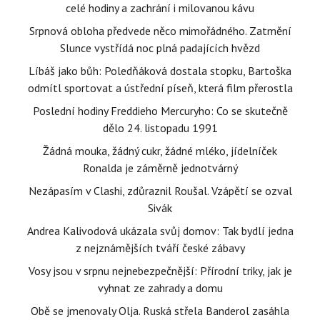
celé hodiny a zachrání i milovanou kávu
Srpnová obloha předvede něco mimořádného. Zatmění
Slunce vystřídá noc plná padajících hvězd
Líbáš jako bůh: Poledňáková dostala stopku, Bartoška
odmítl sportovat a ústřední píseň, která film přerostla
Poslední hodiny Freddieho Mercuryho: Co se skutečně
dělo 24. listopadu 1991
Žádná mouka, žádný cukr, žádné mléko, jídelníček
Ronalda je záměrně jednotvárný
Nezápasím v Clashi, zdůraznil Roušal. Vzápětí se ozval
Sivák
Andrea Kalivodová ukázala svůj domov: Tak bydlí jedna
z nejznámějších tváří české zábavy
Vosy jsou v srpnu nejnebezpečnější: Přírodní triky, jak je
vyhnat ze zahrady a domu
Obě se jmenovaly Olja. Ruská střela Banderol zasáhla