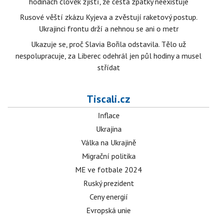
hodinách člověk zjistí, že cesta zpátky neexistuje
Rusové věští zkázu Kyjeva a zvěstují raketový postup.
Ukrajinci frontu drží a nehnou se ani o metr
Ukazuje se, proč Slavia Bořila odstavila. Tělo už
nespolupracuje, za Liberec odehrál jen půl hodiny a musel
střídat
Tiscali.cz
Inflace
Ukrajina
Válka na Ukrajině
Migrační politika
ME ve fotbale 2024
Ruský prezident
Ceny energií
Evropská unie