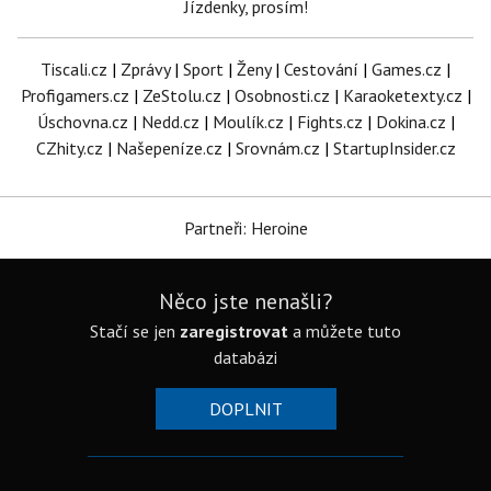
Jízdenky, prosím!
Tiscali.cz
|
Zprávy
|
Sport
|
Ženy
|
Cestování
|
Games.cz
|
Profigamers.cz
|
ZeStolu.cz
|
Osobnosti.cz
|
Karaoketexty.cz
|
Úschovna.cz
|
Nedd.cz
|
Moulík.cz
|
Fights.cz
|
Dokina.cz
|
CZhity.cz
|
Našepeníze.cz
|
Srovnám.cz
|
StartupInsider.cz
Partneři: Heroine
Něco jste nenašli?
Stačí se jen
zaregistrovat
a můžete tuto
databázi
DOPLNIT