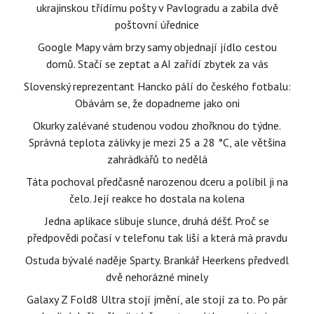
ukrajinskou třídírnu pošty v Pavlogradu a zabila dvě
poštovní úřednice
Google Mapy vám brzy samy objednají jídlo cestou
domů. Stačí se zeptat a AI zařídí zbytek za vás
Slovenský reprezentant Hancko pálí do českého fotbalu:
Obávám se, že dopadneme jako oni
Okurky zalévané studenou vodou zhořknou do týdne.
Správná teplota zálivky je mezi 25 a 28 °C, ale většina
zahrádkářů to nedělá
Táta pochoval předčasně narozenou dceru a políbil ji na
čelo. Její reakce ho dostala na kolena
Jedna aplikace slibuje slunce, druhá déšť. Proč se
předpovědi počasí v telefonu tak liší a která má pravdu
Ostuda bývalé naděje Sparty. Brankář Heerkens předvedl
dvě nehorázné minely
Galaxy Z Fold8 Ultra stojí jmění, ale stojí za to. Po pár