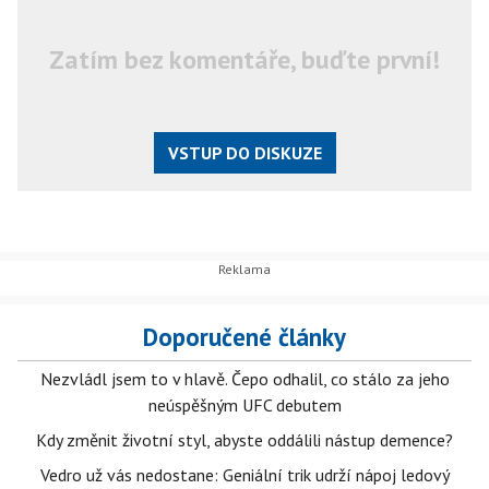
Zatím bez komentáře, buďte první!
VSTUP DO DISKUZE
Doporučené články
Nezvládl jsem to v hlavě. Čepo odhalil, co stálo za jeho
neúspěšným UFC debutem
Kdy změnit životní styl, abyste oddálili nástup demence?
Vedro už vás nedostane: Geniální trik udrží nápoj ledový