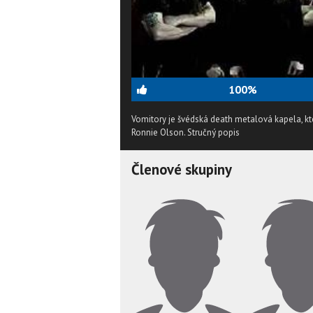
100%
Vomitory je švédská death metalová kapela, kte
Ronnie Olson.
Stručný popis
Členové skupiny