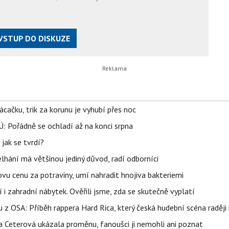
VSTUP DO DISKUZE
ačku, trik za korunu je vyhubí přes noc
: Pořádně se ochladí až na konci srpna
jak se tvrdí?
elhání má většinou jediný důvod, radí odborníci
vu cenu za potraviny, umí nahradit hnojiva bakteriemi
 i zahradní nábytek. Ověřili jsme, zda se skutečně vyplatí
 z OSA: Příběh rappera Hard Rica, který česká hudební scéna raději 
la Ceterová ukázala proměnu, fanoušci ji nemohli ani poznat