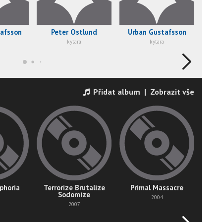
tafsson
Peter Östlund
Urban Gustafsson
kytara
kytara
Přidat album
|
Zobrazit vše
phoria
Terrorize Brutalize
Primal Massacre
B
Sodomize
2004
2007