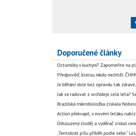
Doporučené články
Octomilky v kuchyni? Zapomeňte na plác
Předpověď, kterou nikdo nechtěl. ČHMÚ
Je běhání dole bez opravdu tak zdravé, 
Jak se radovat z orchideje celá léta? S
Brazilská mikrobioložka získala Nobelo
Action překvapil, v novém letáku nabízí
Odsouzený zloděj a vyděrač získal cenu
„Tentokrát píšu příběh podle sebe." Le