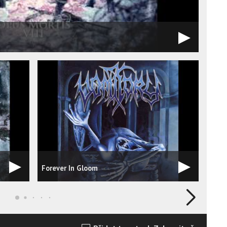
Forever In Gloom
Comb