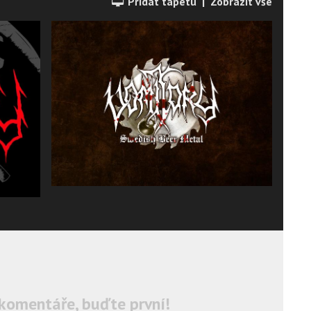
Přidat tapetu
|
Zobrazit vše
komentáře, buďte první!