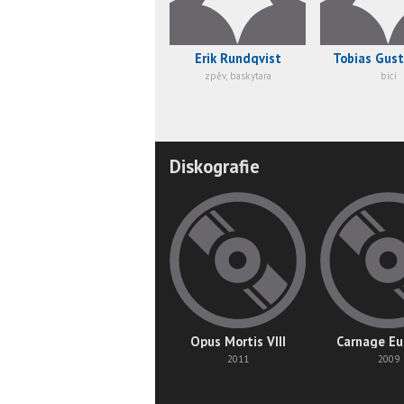
Erik Rundqvist
Tobias Gus
zpěv, baskytara
bicí
Diskografie
Opus Mortis VIII
Carnage Eu
2011
2009