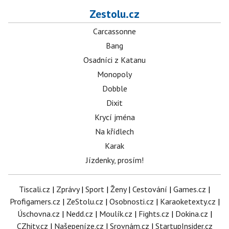
Zestolu.cz
Carcassonne
Bang
Osadníci z Katanu
Monopoly
Dobble
Dixit
Krycí jména
Na křídlech
Karak
Jízdenky, prosím!
Tiscali.cz
|
Zprávy
|
Sport
|
Ženy
|
Cestování
|
Games.cz
|
Profigamers.cz
|
ZeStolu.cz
|
Osobnosti.cz
|
Karaoketexty.cz
|
Úschovna.cz
|
Nedd.cz
|
Moulík.cz
|
Fights.cz
|
Dokina.cz
|
CZhity.cz
|
Našepeníze.cz
|
Srovnám.cz
|
StartupInsider.cz