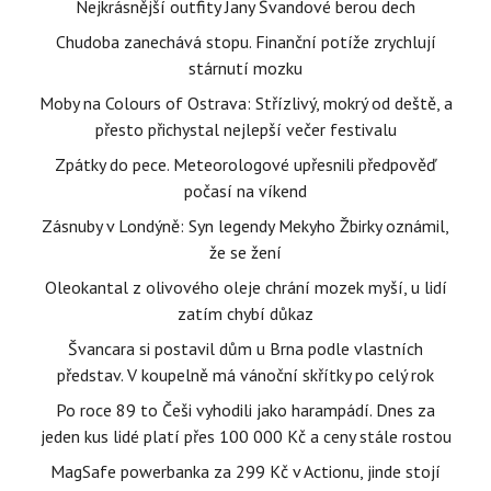
Nejkrásnější outfity Jany Švandové berou dech
Chudoba zanechává stopu. Finanční potíže zrychlují
stárnutí mozku
Moby na Colours of Ostrava: Střízlivý, mokrý od deště, a
přesto přichystal nejlepší večer festivalu
Zpátky do pece. Meteorologové upřesnili předpověď
počasí na víkend
Zásnuby v Londýně: Syn legendy Mekyho Žbirky oznámil,
že se žení
Oleokantal z olivového oleje chrání mozek myší, u lidí
zatím chybí důkaz
Švancara si postavil dům u Brna podle vlastních
představ. V koupelně má vánoční skřítky po celý rok
Po roce 89 to Češi vyhodili jako harampádí. Dnes za
jeden kus lidé platí přes 100 000 Kč a ceny stále rostou
MagSafe powerbanka za 299 Kč v Actionu, jinde stojí