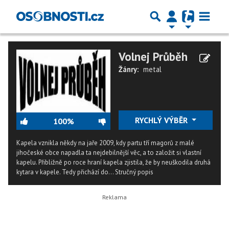
Volnej Průběh
Žánry:
metal
RYCHLÝ VÝBĚR
100%
Kapela vznikla někdy na jaře 2009, kdy partu tří magorů z malé
jihočeské obce napadla ta nejdebilnější věc, a to založit si vlastní
kapelu. Přibližně po roce hraní kapela zjistila, že by neuškodila druhá
kytara v kapele. Tedy přichází do...
Stručný popis