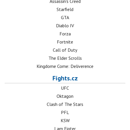
Assassin's Creed
Starfield
GTA
Diablo IV
Forza
Fortnite
Call of Duty
The Elder Scrolls
Kingdome Come: Deliverence
Fights.cz
UFC
Oktagon
Clash of The Stars
PFL
KSW
I am Figter