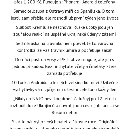
přes 1 200 Kč. Funguje s iPhonem i Android telefony
Samec orlosupa z Ostravy míří do Španělska. O tom,
jestli tam přežije, ale rozhodl už první týden jeho života
Slabost Kremlu se neschová: Ruské útoky jsou jen
zoufalou reakcí na úspěšné ukrajinské údery v zázemí
Sedmikráska na trávníku není plevel. Je to varovná
kontrolka, že váš trávník umírá a potřebuje zásah
Domácí past na vosy z PET lahve funguje, ale jen s
jednou přísadou. Bez ní chytáte včely a čmeláky, které
zahrada potřebuje
10 funkcí Androidu, o kterých většina lidí neví. Užitečné
vychytávky vám zpříjemní užívání telefonu každý den
„Nikdy do NATO nevstoupíme.“ Zalužnyj po 12 letech
rozhodil iluze Ukrajinců a navrhl jinou cestu, ale ani ta se
Rusům nelíbí
Stačilo pár vyhozených palet a šikovné ruce: Originální
bazén vznikl za zlomek ceny běžných zahradních modelů