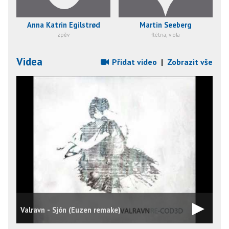
Anna Katrin Egilstrød
Martin Seeberg
zpěv
flétna, viola
Videa
Přidat video
|
Zobrazit vše
Valravn - Sjón (Euzen remake)