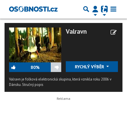
Valravn
RYCHLÝ VÝBĚR
80%
Valravn je folková elektronická skupina, která vznikla roku 2006 v
Dánsku.
Stručný popis