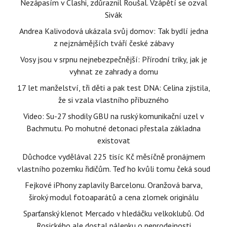
Nezápasím v Clashi, zdůraznil Roušal. Vzápětí se ozval
Sivák
Andrea Kalivodová ukázala svůj domov: Tak bydlí jedna
z nejznámějších tváří české zábavy
Vosy jsou v srpnu nejnebezpečnější: Přírodní triky, jak je
vyhnat ze zahrady a domu
17 let manželství, tři děti a pak test DNA: Celina zjistila,
že si vzala vlastního příbuzného
Video: Su-27 shodily GBU na ruský komunikační uzel v
Bachmutu. Po mohutné detonaci přestala základna
existovat
Důchodce vydělával 225 tisíc Kč měsíčně pronájmem
vlastního pozemku řidičům. Teď ho kvůli tomu čeká soud
Fejkové iPhony zaplavily Barcelonu. Oranžová barva,
široký modul fotoaparátů a cena zlomek originálu
Sparťanský klenot Mercado v hledáčku velkoklubů. Od
Rosického ale dostal nálepku o neprodejnosti