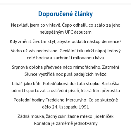
Doporučené články
Nezvládl jsem to v hlavě. Čepo odhalil, co stálo za jeho
neúspěšným UFC debutem
Kdy změnit životní styl, abyste oddálili nástup demence?
Vedro už vás nedostane: Geniální trik udrží nápoj ledový
celé hodiny a zachrání i milovanou kávu
Srpnová obloha předvede něco mimořádného. Zatmění
Slunce vystřídá noc plná padajících hvězd
Líbáš jako bůh: Poledňáková dostala stopku, Bartoška
odmítl sportovat a ústřední píseň, která film přerostla
Poslední hodiny Freddieho Mercuryho: Co se skutečně
dělo 24. listopadu 1991
Žádná mouka, žádný cukr, žádné mléko, jídelníček
Ronalda je záměrně jednotvárný