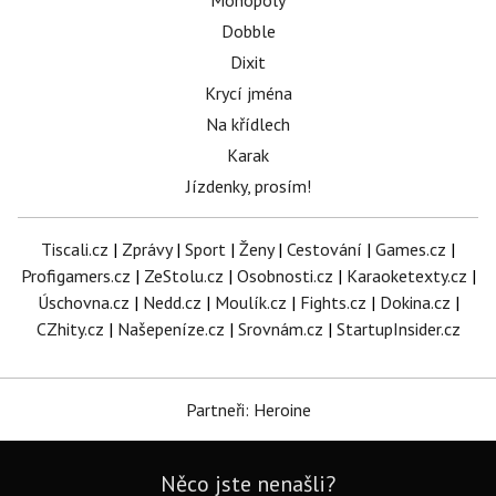
Monopoly
Dobble
Dixit
Krycí jména
Na křídlech
Karak
Jízdenky, prosím!
Tiscali.cz
|
Zprávy
|
Sport
|
Ženy
|
Cestování
|
Games.cz
|
Profigamers.cz
|
ZeStolu.cz
|
Osobnosti.cz
|
Karaoketexty.cz
|
Úschovna.cz
|
Nedd.cz
|
Moulík.cz
|
Fights.cz
|
Dokina.cz
|
CZhity.cz
|
Našepeníze.cz
|
Srovnám.cz
|
StartupInsider.cz
Partneři: Heroine
Něco jste nenašli?