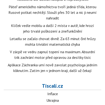
Páteř amerického námořnictva tvoří jediná třída, kterou
Rusové potkat nechtějí. Slouží přes 30 let a nic ji neumí
nahradit
Klíček vedle mobilu a další 2 místa v autě, kde hrozí
jeho trvalé poškození a znefunkčnění
Letadlu se začalo chovat divně. Za 63 minut čiré hrůzy
mohla triviální matematická chyba
V zácpě ve vedru zapnul topení na maximum. Absurdní
trik zachrání motor před opravou za desítky tisíc
Aplikace Záchranka umí nově zavolat psychologa jedním
kliknutím. Zatím jen v jednom kraji, další už čekají
Tiscali.cz
Inflace
Ukrajina