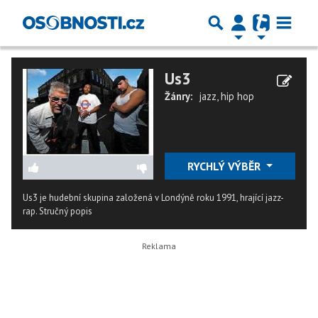
Us3
Žánry:
jazz
,
hip hop
RYCHLÝ VÝBĚR
Us3 je hudební skupina založená v Londýně roku 1991, hrající jazz-
rap.
Stručný popis