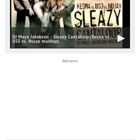
DJ Maya Jakobson - Sleazy Cantaloop (Kesha vs.
U
US3 vs. Nujax mashup)