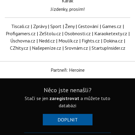
Karak
Jízdenky, prosím!
Tiscali.cz
|
Zprávy
|
Sport
|
Ženy
|
Cestování
|
Games.cz
|
Profigamers.cz
|
ZeStolu.cz
|
Osobnosti.cz
|
Karaoketexty.cz
|
Úschovna.cz
|
Nedd.cz
|
Moulík.cz
|
Fights.cz
|
Dokina.cz
|
CZhity.cz
|
Našepeníze.cz
|
Srovnám.cz
|
StartupInsider.cz
Partneři: Heroine
Něco jste nenašli?
Stačí se jen
zaregistrovat
a můžete tuto
databázi
DOPLNIT