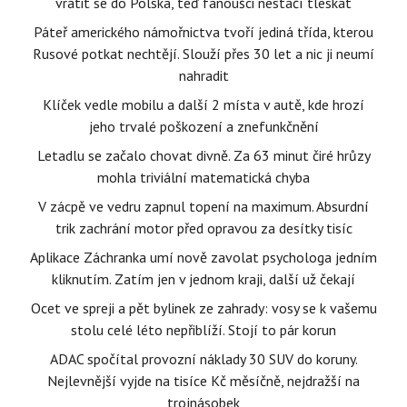
vrátit se do Polska, teď fanoušci nestačí tleskat
Páteř amerického námořnictva tvoří jediná třída, kterou
Rusové potkat nechtějí. Slouží přes 30 let a nic ji neumí
nahradit
Klíček vedle mobilu a další 2 místa v autě, kde hrozí
jeho trvalé poškození a znefunkčnění
Letadlu se začalo chovat divně. Za 63 minut čiré hrůzy
mohla triviální matematická chyba
V zácpě ve vedru zapnul topení na maximum. Absurdní
trik zachrání motor před opravou za desítky tisíc
Aplikace Záchranka umí nově zavolat psychologa jedním
kliknutím. Zatím jen v jednom kraji, další už čekají
Ocet ve spreji a pět bylinek ze zahrady: vosy se k vašemu
stolu celé léto nepřiblíží. Stojí to pár korun
ADAC spočítal provozní náklady 30 SUV do koruny.
Nejlevnější vyjde na tisíce Kč měsíčně, nejdražší na
trojnásobek