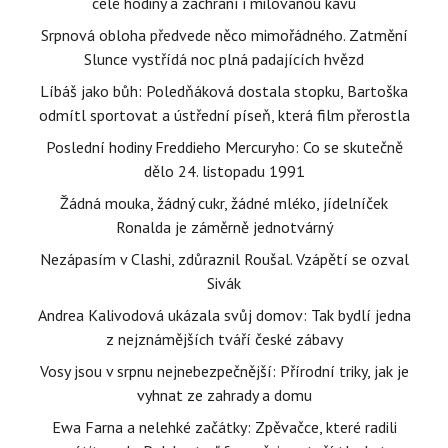
celé hodiny a zachrání i milovanou kávu
Srpnová obloha předvede něco mimořádného. Zatmění
Slunce vystřídá noc plná padajících hvězd
Líbáš jako bůh: Poledňáková dostala stopku, Bartoška
odmítl sportovat a ústřední píseň, která film přerostla
Poslední hodiny Freddieho Mercuryho: Co se skutečně
dělo 24. listopadu 1991
Žádná mouka, žádný cukr, žádné mléko, jídelníček
Ronalda je záměrně jednotvárný
Nezápasím v Clashi, zdůraznil Roušal. Vzápětí se ozval
Sivák
Andrea Kalivodová ukázala svůj domov: Tak bydlí jedna
z nejznámějších tváří české zábavy
Vosy jsou v srpnu nejnebezpečnější: Přírodní triky, jak je
vyhnat ze zahrady a domu
Ewa Farna a nelehké začátky: Zpěvačce, které radili