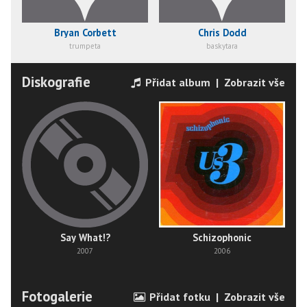
Bryan Corbett
Chris Dodd
trumpeta
baskytara
Diskografie
Přidat album
|
Zobrazit vše
Say What!?
Schizophonic
2007
2006
Fotogalerie
Přidat fotku
|
Zobrazit vše