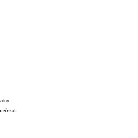
ázdný
 nečekali