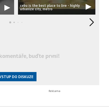
cebu is the best place to live - highly
Proj
urbanize city, metro
Urba
komentáře, buďte první!
VSTUP DO DISKUZE