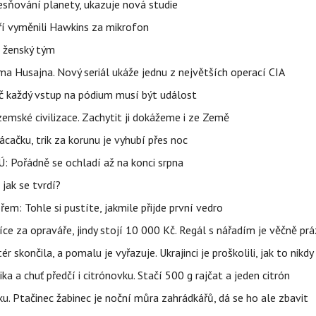
sňování planety, ukazuje nová studie
eří vyměnili Hawkins za mikrofon
e ženský tým
a Husajna. Nový seriál ukáže jednu z největších operací CIA
č každý vstup na pódium musí být událost
mské civilizace. Zachytit ji dokážeme i ze Země
ačku, trik za korunu je vyhubí přes noc
: Pořádně se ochladí až na konci srpna
jak se tvrdí?
řem: Tohle si pustíte, jakmile přijde první vedro
íce za opraváře, jindy stojí 10 000 Kč. Regál s nářadím je věčně pr
ér skončila, a pomalu je vyřazuje. Ukrajinci je proškolili, jak to nikdy
ika a chuť předčí i citrónovku. Stačí 500 g rajčat a jeden citrón
ku. Ptačinec žabinec je noční můra zahrádkářů, dá se ho ale zbavit