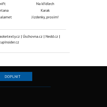
wift
Na křídlech
etana
Karak
halamet
Jízdenky, prosím!
aoketexty.cz
|
Úschovna.cz
|
Nedd.cz
|
tupInsider.cz
DOPLNIT