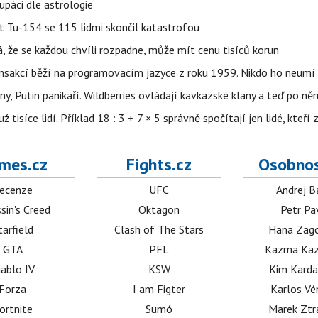
upáci dle astrologie
et Tu-154 se 115 lidmi skončil katastrofou
á, že se každou chvíli rozpadne, může mít cenu tisíců korun
nsakcí běží na programovacím jazyce z roku 1959. Nikdo ho neumí 
ny, Putin panikaří. Wildberries ovládají kavkazské klany a teď po něm
isíce lidí. Příklad 18 : 3 + 7 × 5 správně spočítají jen lidé, kteří 
mes.cz
Fights.cz
Osobnos
ecenze
UFC
Andrej B
sin's Creed
Oktagon
Petr Pa
tarfield
Clash of The Stars
Hana Zag
GTA
PFL
Kazma Kaz
iablo IV
KSW
Kim Karda
Forza
I am Figter
Karlos V
ortnite
Sumó
Marek Ztr