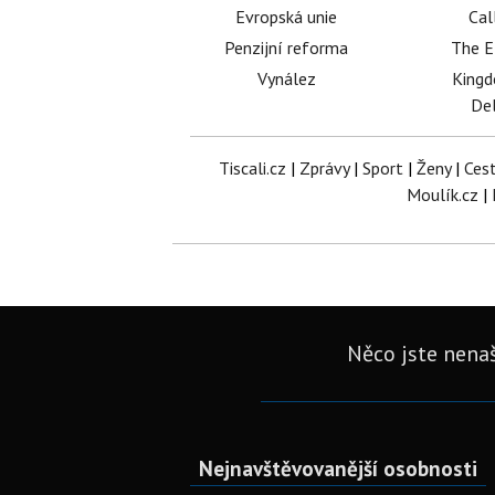
Evropská unie
Cal
Penzijní reforma
The E
Vynález
King
Del
Tiscali.cz
|
Zprávy
|
Sport
|
Ženy
|
Ces
Moulík.cz
|
Něco jste nenaš
Nejnavštěvovanější osobnosti