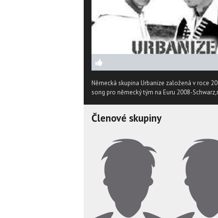
Německá skupina Urbanize založená v roce 2005
song pro německý tým na Euru 2008-Schwarz,r
Členové skupiny