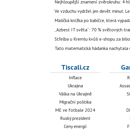
Nejhloupější znamení zvěrokruhu: 4 hl
Ve vzduchu vydržel jen devět minut. L
Maličká knížka po babičce, která vypad
„Azbest IT světa“: 70 % světových tra
Střelba u Kremlu kvůli e-shopu za bilio
Tato matematická hádanka nachytala už t
Tiscali.cz
Ga
Inflace
R
Ukrajina
Assas
Válka na Ukrajině
S
Migrační politika
ME ve fotbale 2024
D
Ruský prezident
Ceny energií
F