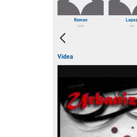
Roman
Lapa
zpěv
rap
Videa