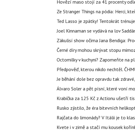
Hovězí maso stojí za 41 procenty odle
Ze Stranger Things na pódia: Herci, kt
Ted Lasso je zpátky! Tentokrát trénuj
Joel Kinnaman se vydává na lov Saddám
Zákulisí show očima Jana Bendiga: Pro
Černé díry mohou skrývat stopu mimoze
Octomilky v kuchyni? Zapomeňte na plác
Předpověď, kterou nikdo nechtěl. ČHMÚ
Je běhání dole bez opravdu tak zdravé, 
Álvaro Soler a pět písní, které voní mo
Krabička za 125 Kč z Actionu ušetří tis
Rusko zjistilo, že éra bitevních helikopt
Rajčata do limonády? V Itálii je to klas
Kvete i v zimě a stačí mu kousek kořín