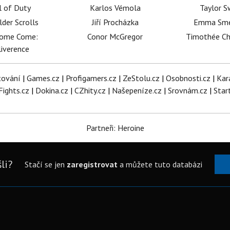
l of Duty
Karlos Vémola
Taylor S
lder Scrolls
Jiří Procházka
Emma Sm
dome Come:
Conor McGregor
Timothée C
iverence
tování
|
Games.cz
|
Profigamers.cz
|
ZeStolu.cz
|
Osobnosti.cz
|
Kar
Fights.cz
|
Dokina.cz
|
CZhity.cz
|
Našepeníze.cz
|
Srovnám.cz
|
Star
Partneři: Heroine
li?
Stačí se jen
zaregistrovat
a můžete tuto databázi