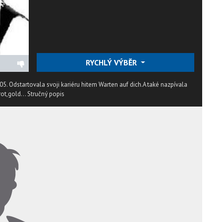
RYCHLÝ VÝBĚR
. Odstartovala svoji kariéru hitem Warten auf dich.A také nazpívala
ot,gold...
Stručný popis