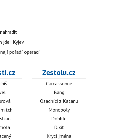
nahradit
 jde i Kyjev
znají pořadí operací
ti.cz
Zestolu.cz
abiš
Carcassonne
vel
Bang
orová
Osadníci z Katanu
mitch
Monopoly
shian
Dobble
émola
Dixit
acený
Krycí jména