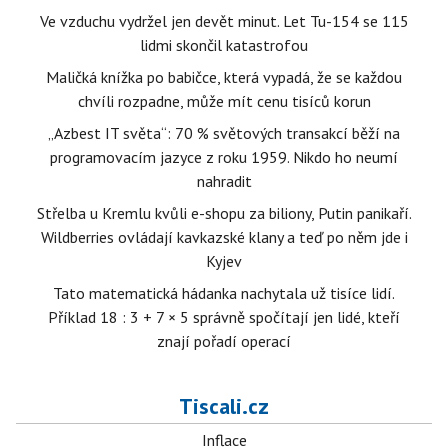
Ve vzduchu vydržel jen devět minut. Let Tu-154 se 115
lidmi skončil katastrofou
Maličká knížka po babičce, která vypadá, že se každou
chvíli rozpadne, může mít cenu tisíců korun
„Azbest IT světa“: 70 % světových transakcí běží na
programovacím jazyce z roku 1959. Nikdo ho neumí
nahradit
Střelba u Kremlu kvůli e-shopu za biliony, Putin panikaří.
Wildberries ovládají kavkazské klany a teď po něm jde i
Kyjev
Tato matematická hádanka nachytala už tisíce lidí.
Příklad 18 : 3 + 7 × 5 správně spočítají jen lidé, kteří
znají pořadí operací
Tiscali.cz
Inflace