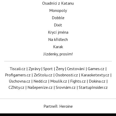
Osadníci z Katanu
Monopoly
Dobble
Dixit
Krycí jména
Na křídlech
Karak
Jízdenky, prosím!
Tiscali.cz
|
Zprávy
|
Sport
|
Ženy
|
Cestování
|
Games.cz
|
Profigamers.cz
|
ZeStolu.cz
|
Osobnosti.cz
|
Karaoketexty.cz
|
Úschovna.cz
|
Nedd.cz
|
Moulík.cz
|
Fights.cz
|
Dokina.cz
|
CZhity.cz
|
Našepeníze.cz
|
Srovnám.cz
|
StartupInsider.cz
Partneři: Heroine