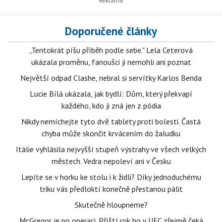
Doporučené články
„Tentokrát píšu příběh podle sebe." Lela Ceterová
ukázala proměnu, fanoušci ji nemohli ani poznat
Největší odpad Clashe, nebral si servítky Karlos Benda
Lucie Bílá ukázala, jak bydlí: Dům, který překvapí
každého, kdo ji zná jen z pódia
Nikdy nemíchejte tyto dvě tablety proti bolesti. Častá
chyba může skončit krvácením do žaludku
Itálie vyhlásila nejvyšší stupeň výstrahy ve všech velkých
městech. Vedra nepoleví ani v Česku
Lepíte se v horku ke stolu i k židli? Díky jednoduchému
triku vás předloktí konečně přestanou pálit
Skutečně hloupneme?
McGregor je po operaci. Příští rok ho v UFC zřejmě čeká