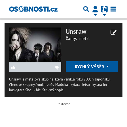
Unsraw
Žánry:
metal
RYCHLÝ VÝBĚR
Unsraw je metalová skupina, která vznikla roku 2006 v Japonsku.
Členové skupiny: Yuuki - zpěv Madoka - kytara Tetsu - kytara Jin -
baskytara Shou - bicí
Stručný popis