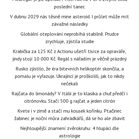
poslední tanec
V dubnu 2029 nás těsně mine asteroid. I průlet může mít
závažné následky
Globální oteplování neprobíhá stabilně. Prudce
zrychluje, zjistila studie
Krabička za 125 Kč z Actionu ušetří tisíce za opraváře,
jindy stojí 10 000 Kč. Regál s nářadím je věčně prázdný
Rusko zjistilo, že éra bitevních helikoptér skončila, a
pomalu je vyřazuje. Ukrajinci je proškolili, jak to nikdy
nečekali
Rajčata do limonády? V Itálii je to klasika a chuť předčí i
citrónovku. Stačí 500 g rajčat a jeden citrón
Kvete i v zimě a stačí mu kousek kořínku. Ptačinec
žabinec je noční můra zahrádkářů, dá se ho ale zbavit
Nejhloupější znamení zvěrokruhu: 4 hlupáci dle
astrologie