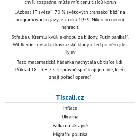
chvíli rozpadne, může mít cenu tisíců korun
„Azbest IT světa“: 70 % světových transakcí běží na
programovacím jazyce z roku 1959. Nikdo ho neumí
nahradit
Střelba u Kremlu kvůli e-shopu za biliony, Putin panikaří.
Wildberries ovládají kavkazské klany a teď po něm jde i
Kyjev
Tato matematická hádanka nachytala už tisíce lidí.
Příklad 18 : 3 + 7 × 5 správně spočítají jen lidé, kteří
znají pořadí operací
Tiscali.cz
Inflace
Ukrajina
Válka na Ukrajině
Migrační politika