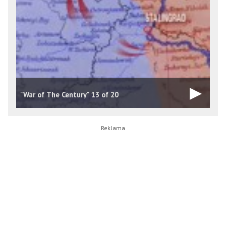
D
"War of The Century" 13 of 20
1