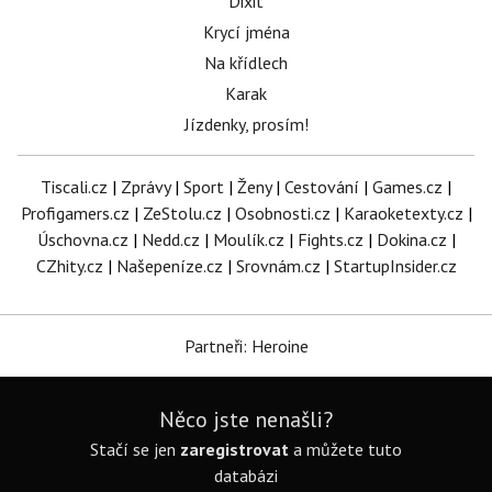
Dixit
Krycí jména
Na křídlech
Karak
Jízdenky, prosím!
Tiscali.cz
|
Zprávy
|
Sport
|
Ženy
|
Cestování
|
Games.cz
|
Profigamers.cz
|
ZeStolu.cz
|
Osobnosti.cz
|
Karaoketexty.cz
|
Úschovna.cz
|
Nedd.cz
|
Moulík.cz
|
Fights.cz
|
Dokina.cz
|
CZhity.cz
|
Našepeníze.cz
|
Srovnám.cz
|
StartupInsider.cz
Partneři: Heroine
Něco jste nenašli?
Stačí se jen
zaregistrovat
a můžete tuto
databázi