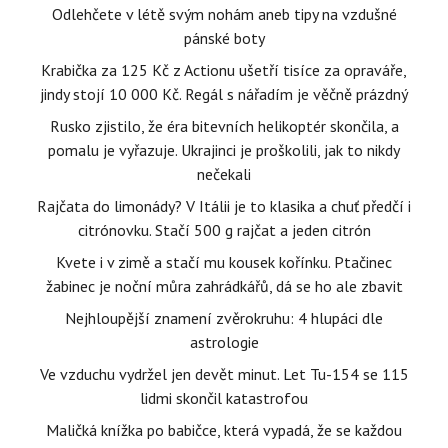
Odlehčete v létě svým nohám aneb tipy na vzdušné
pánské boty
Krabička za 125 Kč z Actionu ušetří tisíce za opraváře,
jindy stojí 10 000 Kč. Regál s nářadím je věčně prázdný
Rusko zjistilo, že éra bitevních helikoptér skončila, a
pomalu je vyřazuje. Ukrajinci je proškolili, jak to nikdy
nečekali
Rajčata do limonády? V Itálii je to klasika a chuť předčí i
citrónovku. Stačí 500 g rajčat a jeden citrón
Kvete i v zimě a stačí mu kousek kořínku. Ptačinec
žabinec je noční můra zahrádkářů, dá se ho ale zbavit
Nejhloupější znamení zvěrokruhu: 4 hlupáci dle
astrologie
Ve vzduchu vydržel jen devět minut. Let Tu-154 se 115
lidmi skončil katastrofou
Maličká knížka po babičce, která vypadá, že se každou