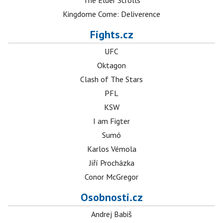
The Elder Scrolls
Kingdome Come: Deliverence
Fights.cz
UFC
Oktagon
Clash of The Stars
PFL
KSW
I am Figter
Sumó
Karlos Vémola
Jiří Procházka
Conor McGregor
Osobnosti.cz
Andrej Babiš