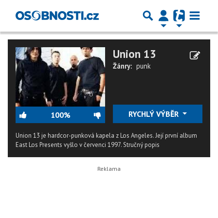
Union 13
Žánry:
punk
RYCHLÝ VÝBĚR
100%
Union 13 je hardcor-punková kapela z Los Angeles. Její první album
East Los Presents vyšlo v červenci 1997.
Stručný popis