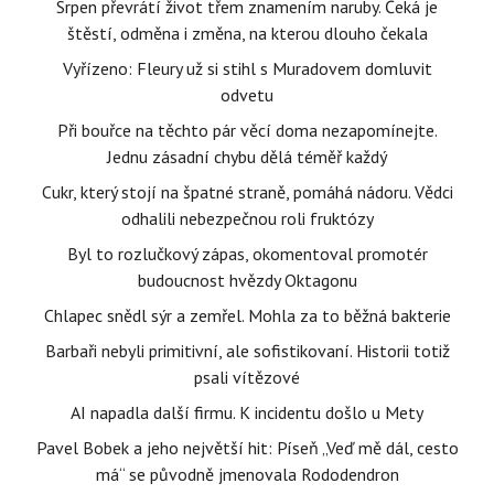
Srpen převrátí život třem znamením naruby. Čeká je
štěstí, odměna i změna, na kterou dlouho čekala
Vyřízeno: Fleury už si stihl s Muradovem domluvit
odvetu
Při bouřce na těchto pár věcí doma nezapomínejte.
Jednu zásadní chybu dělá téměř každý
Cukr, který stojí na špatné straně, pomáhá nádoru. Vědci
odhalili nebezpečnou roli fruktózy
Byl to rozlučkový zápas, okomentoval promotér
budoucnost hvězdy Oktagonu
Chlapec snědl sýr a zemřel. Mohla za to běžná bakterie
Barbaři nebyli primitivní, ale sofistikovaní. Historii totiž
psali vítězové
AI napadla další firmu. K incidentu došlo u Mety
Pavel Bobek a jeho největší hit: Píseň „Veď mě dál, cesto
má“ se původně jmenovala Rododendron