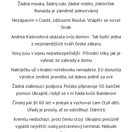
Žádná mouka, žádný cukr, žádné mléko, jídelníček
Ronalda je záměrně jednotvárný
Nezápasím v Clashi, zdůraznil Roušal. Vzápětí se ozval
Sivák
Andrea Kalivodová ukázala svůj domov: Tak bydlí jedna
z nejznámějších tváří české zábavy
Vosy jsou v srpnu nejnebezpečnější: Přírodní triky, jak je
vyhnat ze zahrady a domu
Nabíječku už v krabici notebooku nenajdete. EU donutila
výrobce změnit pravidla, od dubna jedině za své
Žádná slábnoucí podpora. Polsko připravuje 50. balíček
pomoci Ukrajině, i když se s ní hádá kvůli Banderovi
Čínský pár žil 60 let v jeskyni a vychoval tam čtyři děti.
Úřady je prosily, ať se odstěhují. Odmítli
Kremlu nedochází, proti čemu stojí. Ukrajinci precizně
vypálili největší ruský potravinový terminál. Nebude