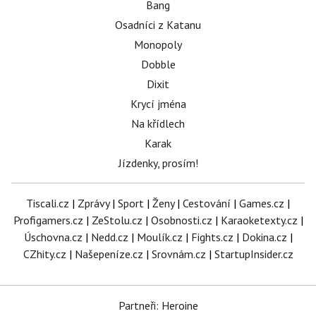
Bang
Osadníci z Katanu
Monopoly
Dobble
Dixit
Krycí jména
Na křídlech
Karak
Jízdenky, prosím!
Tiscali.cz
|
Zprávy
|
Sport
|
Ženy
|
Cestování
|
Games.cz
|
Profigamers.cz
|
ZeStolu.cz
|
Osobnosti.cz
|
Karaoketexty.cz
|
Úschovna.cz
|
Nedd.cz
|
Moulík.cz
|
Fights.cz
|
Dokina.cz
|
CZhity.cz
|
Našepeníze.cz
|
Srovnám.cz
|
StartupInsider.cz
Partneři: Heroine