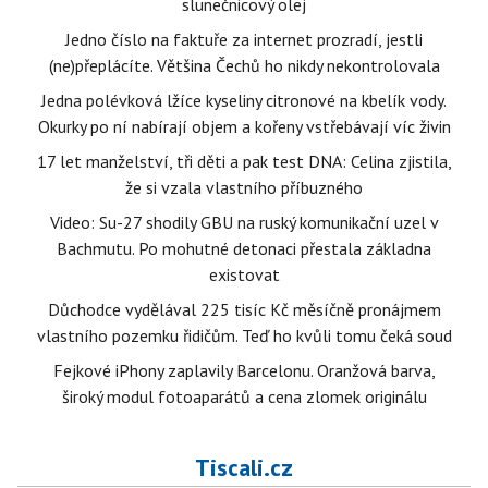
slunečnicový olej
Jedno číslo na faktuře za internet prozradí, jestli
(ne)přeplácíte. Většina Čechů ho nikdy nekontrolovala
Jedna polévková lžíce kyseliny citronové na kbelík vody.
Okurky po ní nabírají objem a kořeny vstřebávají víc živin
17 let manželství, tři děti a pak test DNA: Celina zjistila,
že si vzala vlastního příbuzného
Video: Su-27 shodily GBU na ruský komunikační uzel v
Bachmutu. Po mohutné detonaci přestala základna
existovat
Důchodce vydělával 225 tisíc Kč měsíčně pronájmem
vlastního pozemku řidičům. Teď ho kvůli tomu čeká soud
Fejkové iPhony zaplavily Barcelonu. Oranžová barva,
široký modul fotoaparátů a cena zlomek originálu
Tiscali.cz