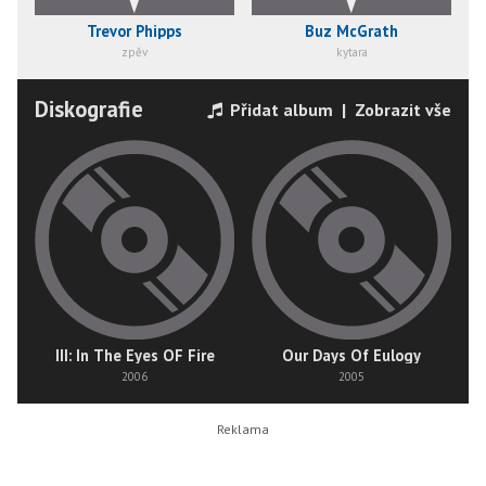
Trevor Phipps
Buz McGrath
zpěv
kytara
Diskografie
Přidat album
|
Zobrazit vše
III: In The Eyes OF Fire
Our Days Of Eulogy
2006
2005