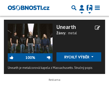
Unearth
Žánry:
metal
RYCHLÝ VÝBĚR
100%
Unearth je metalcorová kapela z Massachusetts.
Stručný popis