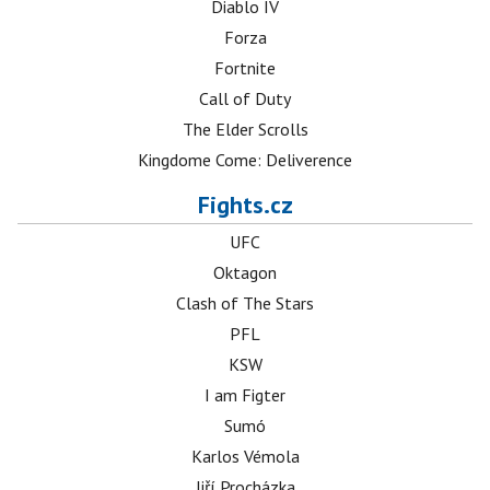
Diablo IV
Forza
Fortnite
Call of Duty
The Elder Scrolls
Kingdome Come: Deliverence
Fights.cz
UFC
Oktagon
Clash of The Stars
PFL
KSW
I am Figter
Sumó
Karlos Vémola
Jiří Procházka