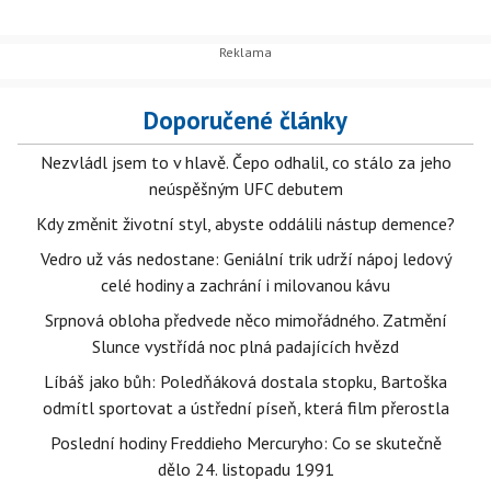
Doporučené články
Nezvládl jsem to v hlavě. Čepo odhalil, co stálo za jeho
neúspěšným UFC debutem
Kdy změnit životní styl, abyste oddálili nástup demence?
Vedro už vás nedostane: Geniální trik udrží nápoj ledový
celé hodiny a zachrání i milovanou kávu
Srpnová obloha předvede něco mimořádného. Zatmění
Slunce vystřídá noc plná padajících hvězd
Líbáš jako bůh: Poledňáková dostala stopku, Bartoška
odmítl sportovat a ústřední píseň, která film přerostla
Poslední hodiny Freddieho Mercuryho: Co se skutečně
dělo 24. listopadu 1991