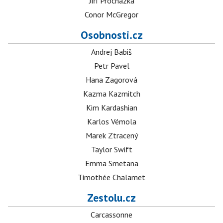
Jiří Procházka
Conor McGregor
Osobnosti.cz
Andrej Babiš
Petr Pavel
Hana Zagorová
Kazma Kazmitch
Kim Kardashian
Karlos Vémola
Marek Ztracený
Taylor Swift
Emma Smetana
Timothée Chalamet
Zestolu.cz
Carcassonne