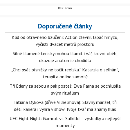
Doporučené články
Klid od otravného bzučení: Action zlevnil lapač hmyzu,
vyčistí dvacet metrů prostoru
Silně tlumené tenisky mohou tlumit i váš krevní oběh,
ukazuje anatomie chodidla
„Chci psát písničky, ne točit reelska.“ Katarzia o selhání,
terapii a online samotě
Tři Edeny za sebou a pak postel: Ewa Farna se pochlubila
svým rituálem
Tatiana Dyková (dříve Vilhelmová): Slavný manžel, tři
děti, kariéra i výhra v show Tvoje tvář má známý hlas
UFC Fight Night: Gamrot vs. Salkilld – výsledky a nejlepší
momenty