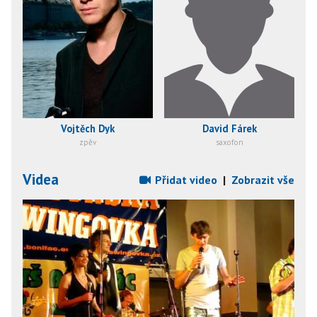
Vojtěch Dyk
David Fárek
zpěv
saxofon
Videa
Přidat video
|
Zobrazit vše