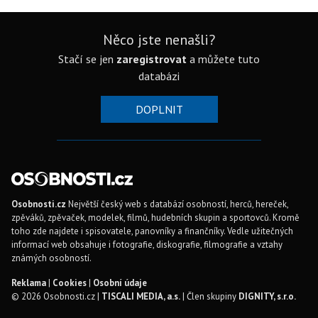
Něco jste nenašli?
Stačí se jen
zaregistrovat
a můžete tuto
databázi
DOPLNIT
Osobnosti.cz
Největší český web s databází osobností, herců, hereček,
zpěváků, zpěvaček, modelek, filmů, hudebních skupin a sportovců. Kromě
toho zde najdete i spisovatele, panovníky a finančníky. Vedle užitečných
informací web obsahuje i fotografie, diskografie, filmografie a vztahy
známých osobností.
Reklama
|
Cookies
|
Osobní údaje
© 2026 Osobnosti.cz |
TISCALI MEDIA, a.s.
| Člen skupiny
DIGNITY, s.r.o.