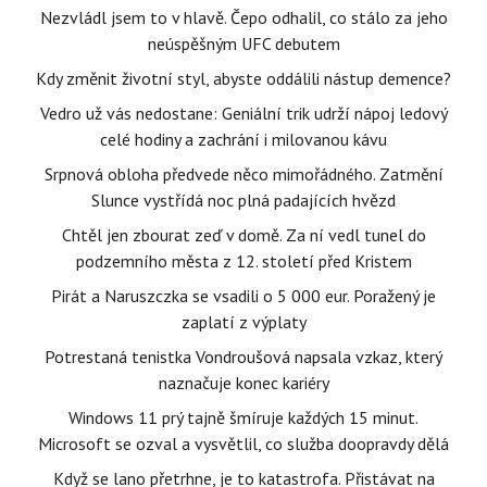
Nezvládl jsem to v hlavě. Čepo odhalil, co stálo za jeho
neúspěšným UFC debutem
Kdy změnit životní styl, abyste oddálili nástup demence?
Vedro už vás nedostane: Geniální trik udrží nápoj ledový
celé hodiny a zachrání i milovanou kávu
Srpnová obloha předvede něco mimořádného. Zatmění
Slunce vystřídá noc plná padajících hvězd
Chtěl jen zbourat zeď v domě. Za ní vedl tunel do
podzemního města z 12. století před Kristem
Pirát a Naruszczka se vsadili o 5 000 eur. Poražený je
zaplatí z výplaty
Potrestaná tenistka Vondroušová napsala vzkaz, který
naznačuje konec kariéry
Windows 11 prý tajně šmíruje každých 15 minut.
Microsoft se ozval a vysvětlil, co služba doopravdy dělá
Když se lano přetrhne, je to katastrofa. Přistávat na