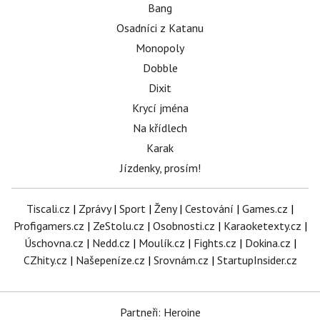
Bang
Osadníci z Katanu
Monopoly
Dobble
Dixit
Krycí jména
Na křídlech
Karak
Jízdenky, prosím!
Tiscali.cz
|
Zprávy
|
Sport
|
Ženy
|
Cestování
|
Games.cz
|
Profigamers.cz
|
ZeStolu.cz
|
Osobnosti.cz
|
Karaoketexty.cz
|
Úschovna.cz
|
Nedd.cz
|
Moulík.cz
|
Fights.cz
|
Dokina.cz
|
CZhity.cz
|
Našepeníze.cz
|
Srovnám.cz
|
StartupInsider.cz
Partneři: Heroine