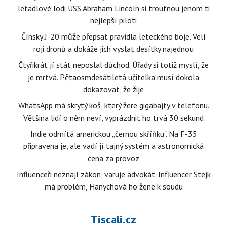
letadlové lodi USS Abraham Lincoln si troufnou jenom ti
nejlepší piloti
Čínský J-20 může přepsat pravidla leteckého boje. Velí
roji dronů a dokáže jich vyslat desítky najednou
Čtyřikrát jí stát neposlal důchod. Úřady si totiž myslí, že
je mrtvá. Pětaosmdesátiletá učitelka musí dokola
dokazovat, že žije
WhatsApp má skrytý koš, který žere gigabajty v telefonu.
Většina lidí o něm neví, vyprázdnit ho trvá 30 sekund
Indie odmítá americkou „černou skříňku". Na F-35
připravena je, ale vadí jí tajný systém a astronomická
cena za provoz
Influenceři neznají zákon, varuje advokát. Influencer Stejk
má problém, Hanychová ho žene k soudu
Tiscali.cz