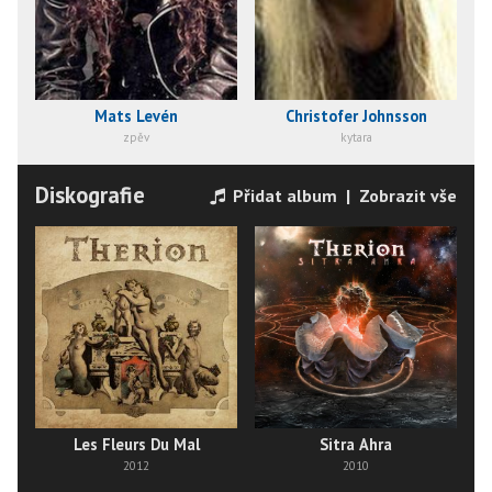
Mats Levén
Christofer Johnsson
zpěv
kytara
Diskografie
Přidat album
|
Zobrazit vše
Les Fleurs Du Mal
Sitra Ahra
2012
2010