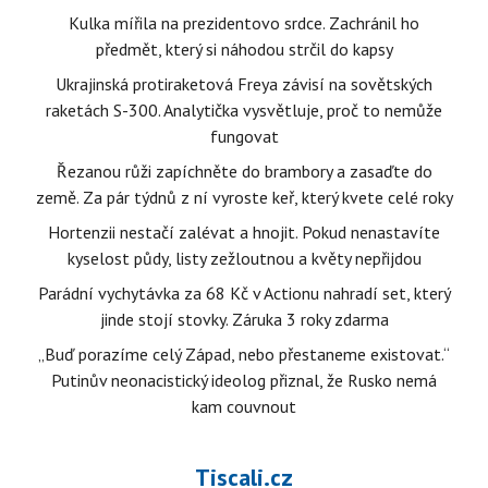
Kulka mířila na prezidentovo srdce. Zachránil ho
předmět, který si náhodou strčil do kapsy
Ukrajinská protiraketová Freya závisí na sovětských
raketách S-300. Analytička vysvětluje, proč to nemůže
fungovat
Řezanou růži zapíchněte do brambory a zasaďte do
země. Za pár týdnů z ní vyroste keř, který kvete celé roky
Hortenzii nestačí zalévat a hnojit. Pokud nenastavíte
kyselost půdy, listy zežloutnou a květy nepřijdou
Parádní vychytávka za 68 Kč v Actionu nahradí set, který
jinde stojí stovky. Záruka 3 roky zdarma
„Buď porazíme celý Západ, nebo přestaneme existovat.“
Putinův neonacistický ideolog přiznal, že Rusko nemá
kam couvnout
Tiscali.cz