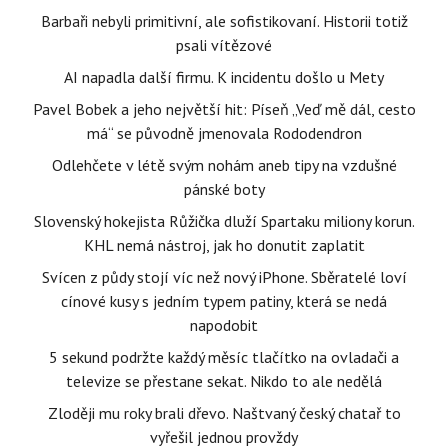
Barbaři nebyli primitivní, ale sofistikovaní. Historii totiž
psali vítězové
AI napadla další firmu. K incidentu došlo u Mety
Pavel Bobek a jeho největší hit: Píseň „Veď mě dál, cesto
má“ se původně jmenovala Rododendron
Odlehčete v létě svým nohám aneb tipy na vzdušné
pánské boty
Slovenský hokejista Růžička dluží Spartaku miliony korun.
KHL nemá nástroj, jak ho donutit zaplatit
Svícen z půdy stojí víc než nový iPhone. Sběratelé loví
cínové kusy s jedním typem patiny, která se nedá
napodobit
5 sekund podržte každý měsíc tlačítko na ovladači a
televize se přestane sekat. Nikdo to ale nedělá
Zloději mu roky brali dřevo. Naštvaný český chatař to
vyřešil jednou provždy