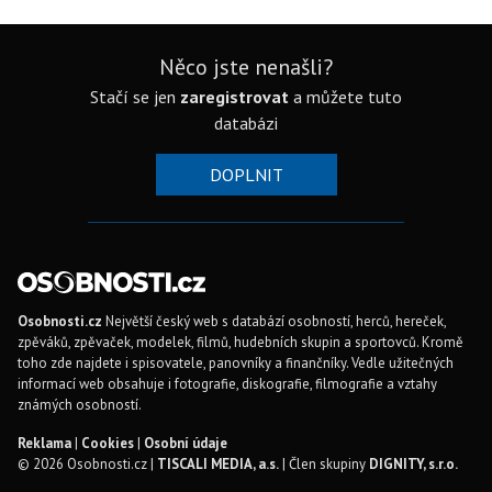
Něco jste nenašli?
Stačí se jen
zaregistrovat
a můžete tuto
databázi
DOPLNIT
Osobnosti.cz
Největší český web s databází osobností, herců, hereček,
zpěváků, zpěvaček, modelek, filmů, hudebních skupin a sportovců. Kromě
toho zde najdete i spisovatele, panovníky a finančníky. Vedle užitečných
informací web obsahuje i fotografie, diskografie, filmografie a vztahy
známých osobností.
Reklama
|
Cookies
|
Osobní údaje
© 2026 Osobnosti.cz |
TISCALI MEDIA, a.s.
| Člen skupiny
DIGNITY, s.r.o.