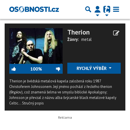
Therion
Žánry:
metal
RYCHLÝ VÝBĚR
100%
Therion je švédská metalová kapela založená roku 1987
Christoferem Johnssonem. Její jméno pochází z řeckého therion
(θηρίον), což znamená šelma ve smyslu biblické Apokalypsy;
Johnsson je převzal z názvu alba švýcarské black metalové kapely
Celtic...
Stručný popis