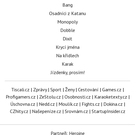
Bang
Osadníci z Katanu
Monopoly
Dobble
Dixit
Krycí jména
Na křídlech
Karak
Jízdenky, prosím!
Tiscali.cz
|
Zprávy
|
Sport
|
Ženy
|
Cestování
|
Games.cz
|
Profigamers.cz
|
ZeStolu.cz
|
Osobnosti.cz
|
Karaoketexty.cz
|
Úschovna.cz
|
Nedd.cz
|
Moulík.cz
|
Fights.cz
|
Dokina.cz
|
CZhity.cz
|
Našepeníze.cz
|
Srovnám.cz
|
StartupInsider.cz
Partneři: Heroine