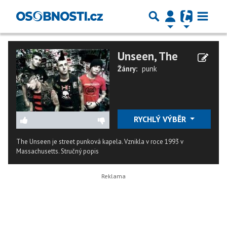
Unseen, The
Žánry:
punk
RYCHLÝ VÝBĚR
The Unseen je street punková kapela. Vznikla v roce 1993 v
Massachusetts.
Stručný popis