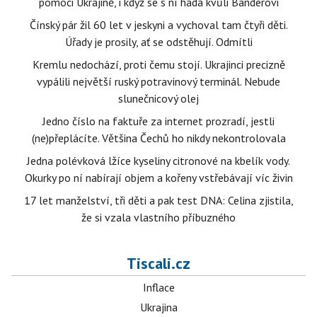
pomoci Ukrajině, i když se s ní hádá kvůli Banderovi
Čínský pár žil 60 let v jeskyni a vychoval tam čtyři děti.
Úřady je prosily, ať se odstěhují. Odmítli
Kremlu nedochází, proti čemu stojí. Ukrajinci precizně
vypálili největší ruský potravinový terminál. Nebude
slunečnicový olej
Jedno číslo na faktuře za internet prozradí, jestli
(ne)přeplácíte. Většina Čechů ho nikdy nekontrolovala
Jedna polévková lžíce kyseliny citronové na kbelík vody.
Okurky po ní nabírají objem a kořeny vstřebávají víc živin
17 let manželství, tři děti a pak test DNA: Celina zjistila,
že si vzala vlastního příbuzného
Tiscali.cz
Inflace
Ukrajina