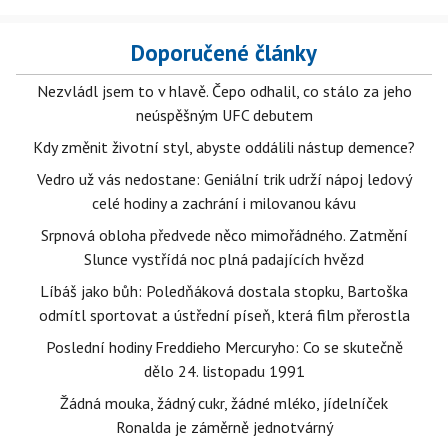
Doporučené články
Nezvládl jsem to v hlavě. Čepo odhalil, co stálo za jeho
neúspěšným UFC debutem
Kdy změnit životní styl, abyste oddálili nástup demence?
Vedro už vás nedostane: Geniální trik udrží nápoj ledový
celé hodiny a zachrání i milovanou kávu
Srpnová obloha předvede něco mimořádného. Zatmění
Slunce vystřídá noc plná padajících hvězd
Líbáš jako bůh: Poledňáková dostala stopku, Bartoška
odmítl sportovat a ústřední píseň, která film přerostla
Poslední hodiny Freddieho Mercuryho: Co se skutečně
dělo 24. listopadu 1991
Žádná mouka, žádný cukr, žádné mléko, jídelníček
Ronalda je záměrně jednotvárný