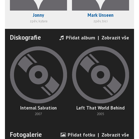
Jonny
Mark Unseen
zpěv, kytara
zpěv, bicí
Diskografie
Přidat album
|
Zobrazit vše
Internal Salvation
Left That World Behind
2007
2005
Fotogalerie
Přidat fotku
|
Zobrazit vše