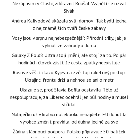
Nezápasím v Clashi, zdůraznil Roušal. Vzápětí se ozval
Sivák
Andrea Kalivodová ukázala svůj domov: Tak bydlí jedna
z nejznámějších tváří české zábavy
Vosy jsou v srpnu nejnebezpečnější: Přírodní triky, jak je
vyhnat ze zahrady a domu
Galaxy Z Fold8 Ultra stojí jmění, ale stojí za to. Po pár
hodinách člověk zjistí, že cesta zpátky neexistuje
Rusové věští zkázu Kyjeva a zvěstují raketový postup.
Ukrajinci frontu drží a nehnou se ani o metr
Ukazuje se, proč Slavia Bořila odstavila. Tělo už
nespolupracuje, za Liberec odehrál jen půl hodiny a musel
střídat
Nabíječku už v krabici notebooku nenajdete. EU donutila
výrobce změnit pravidla, od dubna jedině za své
Žádná slábnoucí podpora. Polsko připravuje 50. balíček