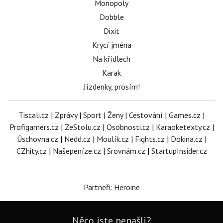
Monopoly
Dobble
Dixit
Krycí jména
Na křídlech
Karak
Jízdenky, prosím!
Tiscali.cz
|
Zprávy
|
Sport
|
Ženy
|
Cestování
|
Games.cz
|
Profigamers.cz
|
ZeStolu.cz
|
Osobnosti.cz
|
Karaoketexty.cz
|
Úschovna.cz
|
Nedd.cz
|
Moulík.cz
|
Fights.cz
|
Dokina.cz
|
CZhity.cz
|
Našepeníze.cz
|
Srovnám.cz
|
StartupInsider.cz
Partneři: Heroine
Něco jste nenašli?