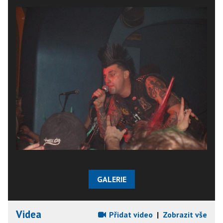
GALERIE
Videa
Přidat video
|
Zobrazit vše