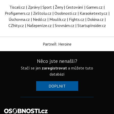
Tiscali.cz
|
Zprávy
|
Sport
|
Ženy
|
Cestování
|
Games.cz
|
Profigamers.cz
|
ZeStolu.cz
|
Osobnosti.cz
|
Karaoketexty.cz
|
Úschovna.cz
|
Nedd.cz
|
Moulík.cz
|
Fights.cz
|
Dokina.cz
|
CZhity.cz
|
Našepeníze.cz
|
Srovnám.cz
|
StartupInsider.cz
Partneři: Heroine
Něco jste nenašli?
Stačí se jen
zaregistrovat
a můžete tuto
databázi
DOPLNIT