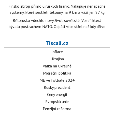
Finsko zbrojí přímo u ruských hranic. Nakupuje nenápadné
systémy, které sestřelí letouny na 9 km a váží jen 87 kg
Bělorusko vdechlo nový život sovětské „Vose“, která
bývala postrachem NATO. Odpálí více střel než kdy dříve
Tiscali.cz
Inflace
Ukrajina
Válka na Ukrajině
Migrační politika
ME ve fotbale 2024
Ruský prezident
Ceny energií
Evropská unie
Penzijní reforma