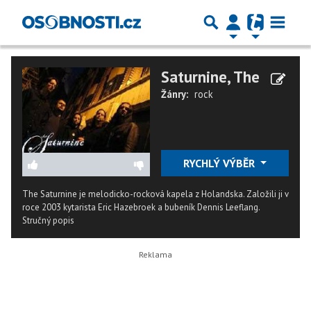
Saturnine, The
Žánry:
rock
RYCHLÝ VÝBĚR
The Saturnine je melodicko-rocková kapela z Holandska. Založili ji v
roce 2003 kytarista Eric Hazebroek a bubeník Dennis Leeflang.
Stručný popis