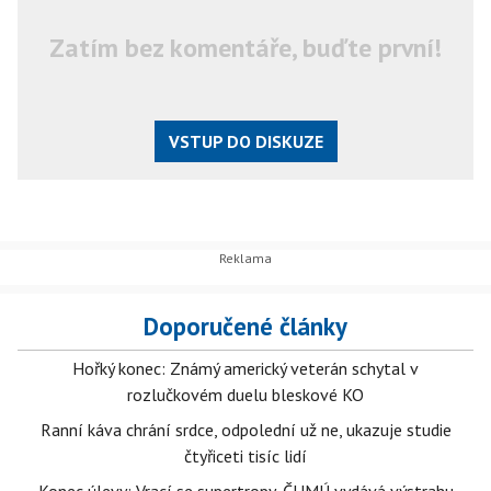
Zatím bez komentáře, buďte první!
VSTUP DO DISKUZE
Doporučené články
Hořký konec: Známý americký veterán schytal v
rozlučkovém duelu bleskové KO
Ranní káva chrání srdce, odpolední už ne, ukazuje studie
čtyřiceti tisíc lidí