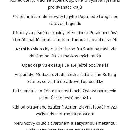
Konec úlevy: Vrací se supertropy, ČHMÚ vydává výstrahu
pro dvanáct krajů
Pět písní, které definovaly Iggyho Popa: od Stooges po
sólovou legendu
Příběhy za písněmi skupiny Jelen: Jindra Polák nechává
čtenáře nahlédnout tam, kam fanoušci dosud nesměli
„Až mi ho skoro bylo líto." Jaromíra Soukupa našli zle
zbitého po útoku maskovaných mužů
Opak dejá vu existuje. Je ale ještě podivnější
Hitparády: Meduza ovládla česká rádia a The Rolling
Stones se vrátili do albové top desítky
Petr Janda jako Cézar na nosítkách: Oslava narozenin,
jakou Česko ještě nezažilo
Klid od otravného bzučení: Action zlevnil lapač hmyzu,
vyčistí dvacet metrů prostoru
Meruňkový koláč s tvarohem a zakysanou smetanou: