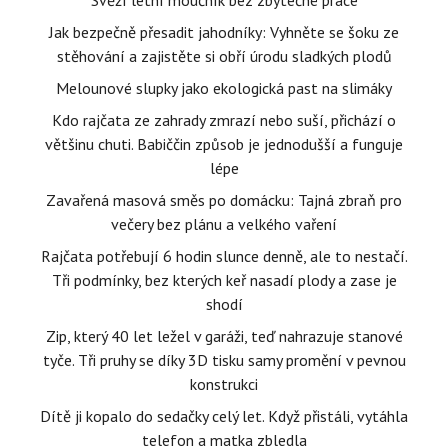
Svěží letní moučník bez zbytečné práce
Jak bezpečně přesadit jahodníky: Vyhněte se šoku ze
stěhování a zajistěte si obří úrodu sladkých plodů
Melounové slupky jako ekologická past na slimáky
Kdo rajčata ze zahrady zmrazí nebo suší, přichází o
většinu chuti. Babiččin způsob je jednodušší a funguje
lépe
Zavařená masová směs po domácku: Tajná zbraň pro
večery bez plánu a velkého vaření
Rajčata potřebují 6 hodin slunce denně, ale to nestačí.
Tři podmínky, bez kterých keř nasadí plody a zase je
shodí
Zip, který 40 let ležel v garáži, teď nahrazuje stanové
tyče. Tři pruhy se díky 3D tisku samy promění v pevnou
konstrukci
Dítě ji kopalo do sedačky celý let. Když přistáli, vytáhla
telefon a matka zbledla