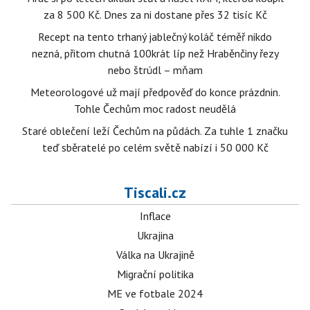
za 8 500 Kč. Dnes za ni dostane přes 32 tisíc Kč
Recept na tento trhaný jablečný koláč téměř nikdo
nezná, přitom chutná 100krát líp než Hraběnčiny řezy
nebo štrúdl – mňam
Meteorologové už mají předpověď do konce prázdnin.
Tohle Čechům moc radost neudělá
Staré oblečení leží Čechům na půdách. Za tuhle 1 značku
teď sběratelé po celém světě nabízí i 50 000 Kč
Tiscali.cz
Inflace
Ukrajina
Válka na Ukrajině
Migrační politika
ME ve fotbale 2024