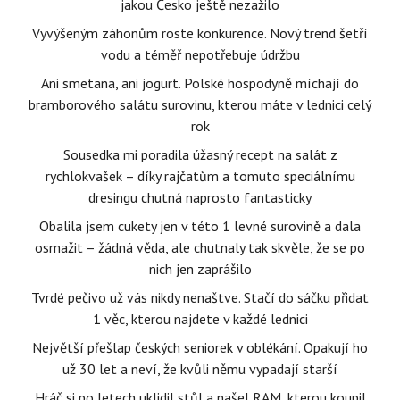
jakou Česko ještě nezažilo
Vyvýšeným záhonům roste konkurence. Nový trend šetří
vodu a téměř nepotřebuje údržbu
Ani smetana, ani jogurt. Polské hospodyně míchají do
bramborového salátu surovinu, kterou máte v lednici celý
rok
Sousedka mi poradila úžasný recept na salát z
rychlokvašek – díky rajčatům a tomuto speciálnímu
dresingu chutná naprosto fantasticky
Obalila jsem cukety jen v této 1 levné surovině a dala
osmažit – žádná věda, ale chutnaly tak skvěle, že se po
nich jen zaprášilo
Tvrdé pečivo už vás nikdy nenaštve. Stačí do sáčku přidat
1 věc, kterou najdete v každé lednici
Největší přešlap českých seniorek v oblékání. Opakují ho
už 30 let a neví, že kvůli němu vypadají starší
Hráč si po letech uklidil stůl a našel RAM, kterou koupil