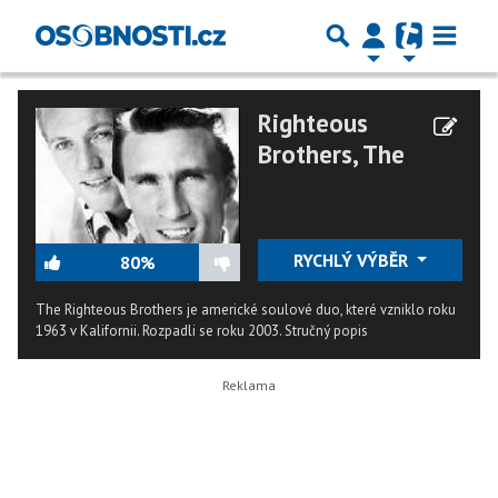
Righteous
Brothers, The
RYCHLÝ VÝBĚR
80%
The Righteous Brothers je americké soulové duo, které vzniklo roku
1963 v Kalifornii. Rozpadli se roku 2003.
Stručný popis