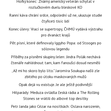
Hořký konec: Známý americký veterán schytal v
rozlučkovém duelu bleskové KO
Ranní káva chrání srdce, odpolední už ne, ukazuje studie
čtyřiceti tisíc lidí
Konec úlevy: Vrací se supertropy, ČHMÚ vydává výstrahu
pro dvanáct krajů
Pět písní, které definovaly Iggyho Popa: od Stooges po
sólovou legendu
Příběhy za písněmi skupiny Jelen: Jindra Polák nechává
čtenáře nahlédnout tam, kam fanoušci dosud nesměli
„Až mi ho skoro bylo líto." Jaromíra Soukupa našli zle
zbitého po útoku maskovaných mužů
Opak dejá vu existuje. Je ale ještě podivnější
Hitparády: Meduza ovládla česká rádia a The Rolling
Stones se vrátili do albové top desítky
Petr Janda jako Cézar na nosítkách: Oslava narozenin,