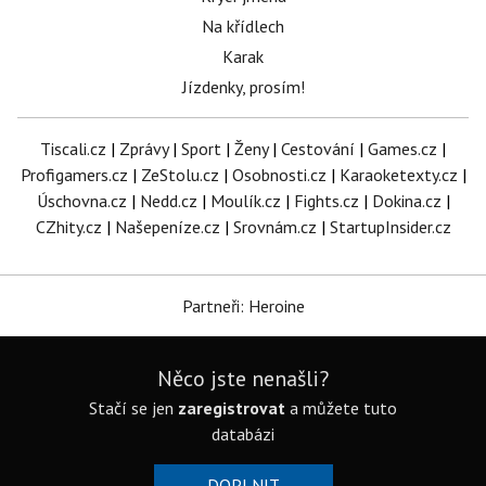
Na křídlech
Karak
Jízdenky, prosím!
Tiscali.cz
|
Zprávy
|
Sport
|
Ženy
|
Cestování
|
Games.cz
|
Profigamers.cz
|
ZeStolu.cz
|
Osobnosti.cz
|
Karaoketexty.cz
|
Úschovna.cz
|
Nedd.cz
|
Moulík.cz
|
Fights.cz
|
Dokina.cz
|
CZhity.cz
|
Našepeníze.cz
|
Srovnám.cz
|
StartupInsider.cz
Partneři: Heroine
Něco jste nenašli?
Stačí se jen
zaregistrovat
a můžete tuto
databázi
DOPLNIT