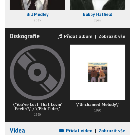
Bill Medley
Bobby Hatfield
zpěv
zpěv
Diskografie
Přidat album
|
Zobrazit vše
\"You've Lost That Lovin'
\"Unchained Melody\"
Feelin'\" / \"Ebb Tide\"
1990
1990
Videa
Přidat video
|
Zobrazit vše