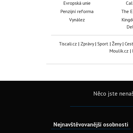
Evropská unie
Cal
Penzijní reforma
The E
Vynález
King
Del
Tiscali.cz
|
Zprávy
|
Sport
|
Ženy
|
Ces
Moulík.cz
|
Něco jste nenaš
Nejnavštěvovanější osobnosti