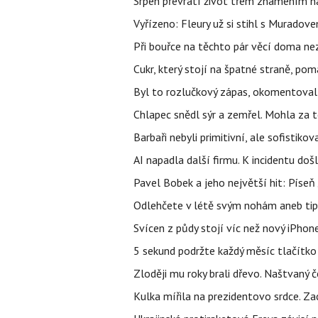
Srpen převrátí život třem znamením na
Vyřízeno: Fleury už si stihl s Murado
Při bouřce na těchto pár věcí doma ne
Cukr, který stojí na špatné straně, pom
Byl to rozlučkový zápas, okomentova
Chlapec snědl sýr a zemřel. Mohla za t
Barbaři nebyli primitivní, ale sofistikov
AI napadla další firmu. K incidentu doš
Pavel Bobek a jeho největší hit: Pís
Odlehčete v létě svým nohám aneb tip
Svícen z půdy stojí víc než nový iPhon
5 sekund podržte každý měsíc tlačítko 
Zloději mu roky brali dřevo. Naštvaný č
Kulka mířila na prezidentovo srdce. Zac