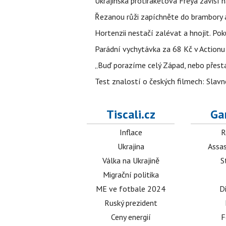
Ukrajinská protiraketová Freya závisí
Řezanou růži zapíchněte do brambory a 
Hortenzii nestačí zalévat a hnojit. Po
Parádní vychytávka za 68 Kč v Actionu 
„Buď porazíme celý Západ, nebo přesta
Test znalostí o českých filmech: Slavn
Tiscali.cz
Ga
Inflace
R
Ukrajina
Assas
Válka na Ukrajině
S
Migrační politika
ME ve fotbale 2024
D
Ruský prezident
Ceny energií
F