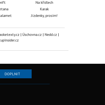
wift
Na křídlech
etana
Karak
halamet
Jízdenky, prosím!
aoketexty.cz
|
Úschovna.cz
|
Nedd.cz
|
tupInsider.cz
DOPLNIT