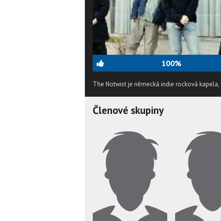
100%
The Notwist je německá indie rocková kapela, 
Členové skupiny