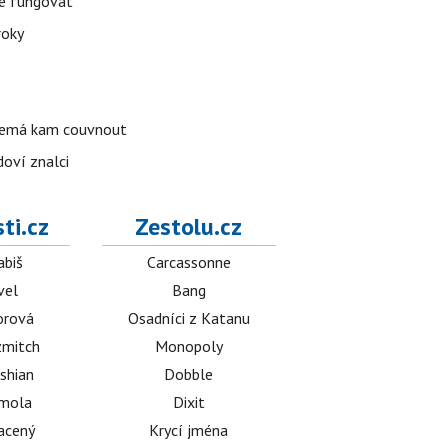
že fungovat
roky
o nemá kam couvnout
doví znalci
ti.cz
Zestolu.cz
abiš
Carcassonne
vel
Bang
orová
Osadníci z Katanu
mitch
Monopoly
shian
Dobble
émola
Dixit
acený
Krycí jména