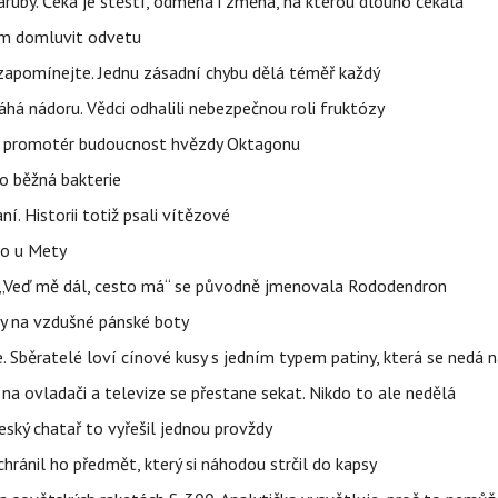
ruby. Čeká je štěstí, odměna i změna, na kterou dlouho čekala
vem domluvit odvetu
zapomínejte. Jednu zásadní chybu dělá téměř každý
áhá nádoru. Vědci odhalili nebezpečnou roli fruktózy
l promotér budoucnost hvězdy Oktagonu
o běžná bakterie
aní. Historii totiž psali vítězové
lo u Mety
eň „Veď mě dál, cesto má“ se původně jmenovala Rododendron
y na vzdušné pánské boty
e. Sběratelé loví cínové kusy s jedním typem patiny, která se nedá 
na ovladači a televize se přestane sekat. Nikdo to ale nedělá
eský chatař to vyřešil jednou provždy
hránil ho předmět, který si náhodou strčil do kapsy