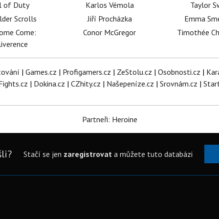
l of Duty
Karlos Vémola
Taylor S
lder Scrolls
Jiří Procházka
Emma Sm
dome Come:
Conor McGregor
Timothée C
iverence
tování
|
Games.cz
|
Profigamers.cz
|
ZeStolu.cz
|
Osobnosti.cz
|
Kar
Fights.cz
|
Dokina.cz
|
CZhity.cz
|
Našepeníze.cz
|
Srovnám.cz
|
Star
Partneři: Heroine
li?
Stačí se jen
zaregistrovat
a můžete tuto databázi