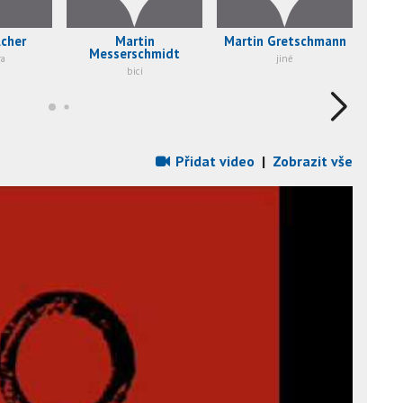
Acher
Martin
Martin Gretschmann
Messerschmidt
ra
jiné
bicí
Přidat video
|
Zobrazit vše