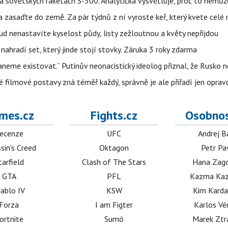
 na sovětských raketách S-300. Analytička vysvětluje, proč to nemů
zasaďte do země. Za pár týdnů z ní vyroste keř, který kvete celé 
kud nenastavíte kyselost půdy, listy zežloutnou a květy nepřijdou
nahradí set, který jinde stojí stovky. Záruka 3 roky zdarma
neme existovat.“ Putinův neonacistický ideolog přiznal, že Rusk
é filmové postavy zná téměř každý, správně je ale přiřadí jen oprav
mes.cz
Fights.cz
Osobnos
ecenze
UFC
Andrej B
sin's Creed
Oktagon
Petr Pa
tarfield
Clash of The Stars
Hana Zag
GTA
PFL
Kazma Kaz
iablo IV
KSW
Kim Karda
Forza
I am Figter
Karlos V
ortnite
Sumó
Marek Ztr