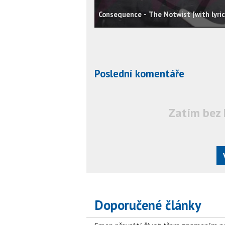
Consequence - The Notwist [with lyric
Poslední komentáře
Zatím bez 
Doporučené články