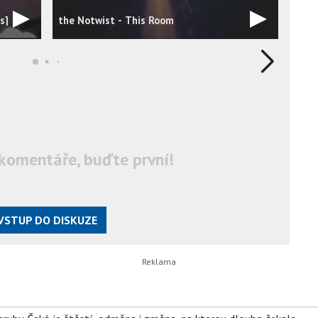
the 
s]
the Notwist - This Room
our a
komentáře, buďte první!
VSTUP DO DISKUZE