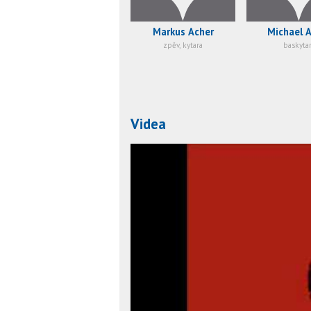
Markus Acher
Michael 
zpěv, kytara
baskyta
Videa