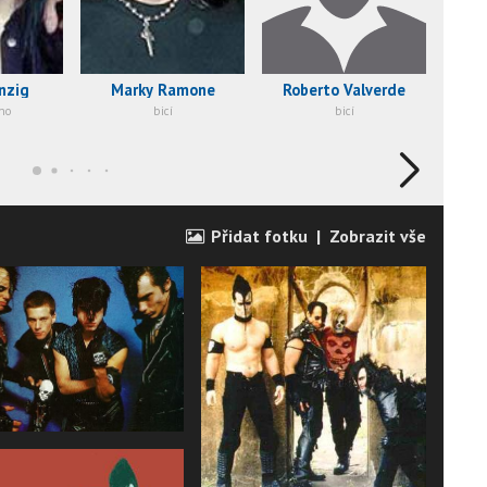
nzig
Marky Ramone
Roberto Valverde
ano
bicí
bicí
Přidat fotku
|
Zobrazit vše