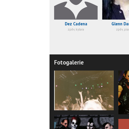
Dez Cadena
Glenn Da
zpěv, kytara
zpěv, pi
Fotogalerie