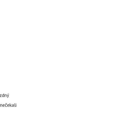
ázdný
 nečekali