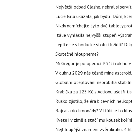
Největší odpad Clashe, nebral si serví
Lucie Bílá ukázala, jak bydlí: Dům, kter
Nikdy nemíchejte tyto dvě tablety pro
Itálie vyhlásila nejvyšší stupeň výstr
Lepíte se v horku ke stolu i k židli? D
Skutečně hloupneme?
McGregor je po operaci. Příští rok ho 
V dubnu 2029 nás těsně mine asteroid.
Globální oteplování neprobíhá stabilně.
Krabička za 125 Kč z Actionu ušetří tis
Rusko zjistilo, že éra bitevních helikopt
Rajčata do limonády? V Itálii je to klas
Kvete i v zimě a stačí mu kousek kořín
Nejhloupější znamení zvěrokruhu: 4 hl