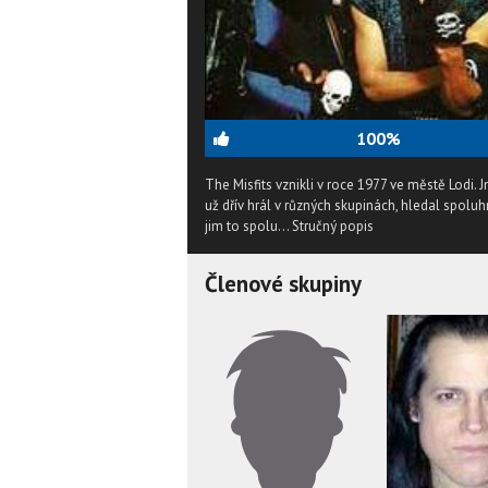
100%
The Misfits vznikli v roce 1977 ve městě Lodi.
už dřív hrál v různých skupinách, hledal spolu
jim to spolu...
Stručný popis
Členové skupiny