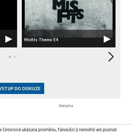
Misfits Theme E4
Misf
VSTUP DO DISKUZE
la Ceterová ukázala proměnu, fanoušci ji nemohli ani poznat