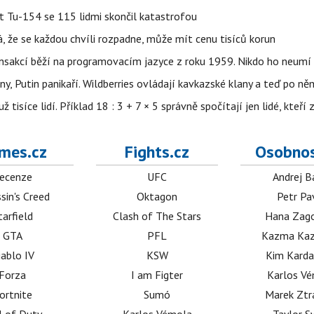
et Tu-154 se 115 lidmi skončil katastrofou
á, že se každou chvíli rozpadne, může mít cenu tisíců korun
nsakcí běží na programovacím jazyce z roku 1959. Nikdo ho neumí 
ny, Putin panikaří. Wildberries ovládají kavkazské klany a teď po něm
isíce lidí. Příklad 18 : 3 + 7 × 5 správně spočítají jen lidé, kteří 
mes.cz
Fights.cz
Osobnos
ecenze
UFC
Andrej B
sin's Creed
Oktagon
Petr Pa
tarfield
Clash of The Stars
Hana Zag
GTA
PFL
Kazma Kaz
iablo IV
KSW
Kim Karda
Forza
I am Figter
Karlos V
ortnite
Sumó
Marek Ztr
l of Duty
Karlos Vémola
Taylor S