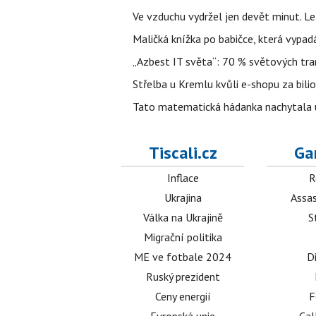
Ve vzduchu vydržel jen devět minut. L
Maličká knížka po babičce, která vypad
„Azbest IT světa“: 70 % světových tra
Střelba u Kremlu kvůli e-shopu za bilio
Tato matematická hádanka nachytala už t
Tiscali.cz
Ga
Inflace
R
Ukrajina
Assas
Válka na Ukrajině
S
Migrační politika
ME ve fotbale 2024
D
Ruský prezident
Ceny energií
F
Evropská unie
Cal