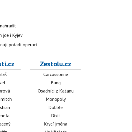
nahradit
 jde i Kyjev
znají pořadí operací
ti.cz
Zestolu.cz
abiš
Carcassonne
vel
Bang
orová
Osadníci z Katanu
mitch
Monopoly
shian
Dobble
émola
Dixit
acený
Krycí jména
wift
Na křídlech