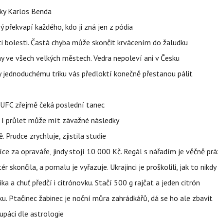
tky Karlos Benda
ý překvapí každého, kdo ji zná jen z pódia
ti bolesti. Častá chyba může skončit krvácením do žaludku
ahy ve všech velkých městech. Vedra nepoleví ani v Česku
íky jednoduchému triku vás předloktí konečně přestanou pálit
v UFC zřejmě čeká poslední tanec
 I průlet může mít závažné následky
 Prudce zrychluje, zjistila studie
íce za opraváře, jindy stojí 10 000 Kč. Regál s nářadím je věčně pr
ér skončila, a pomalu je vyřazuje. Ukrajinci je proškolili, jak to nikdy
ika a chuť předčí i citrónovku. Stačí 500 g rajčat a jeden citrón
ku. Ptačinec žabinec je noční můra zahrádkářů, dá se ho ale zbavit
upáci dle astrologie