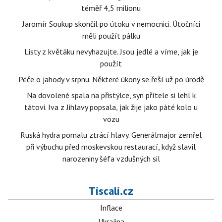
téměř 4,5 milionu
Jaromír Soukup skončil po útoku v nemocnici. Útočníci
měli použít pálku
Listy z květáku nevyhazujte. Jsou jedlé a víme, jak je
použít
Péče o jahody v srpnu. Některé úkony se řeší už po úrodě
Na dovolené spala na přistýlce, syn přítele si lehl k
tátovi. Iva z Jihlavy popsala, jak žije jako páté kolo u
vozu
Ruská hydra pomalu ztrácí hlavy. Generálmajor zemřel
při výbuchu před moskevskou restaurací, když slavil
narozeniny šéfa vzdušných sil
Tiscali.cz
Inflace
Ukrajina