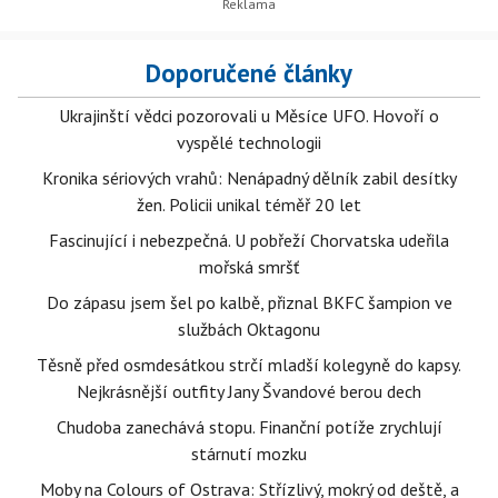
Doporučené články
Ukrajinští vědci pozorovali u Měsíce UFO. Hovoří o
vyspělé technologii
Kronika sériových vrahů: Nenápadný dělník zabil desítky
žen. Policii unikal téměř 20 let
Fascinující i nebezpečná. U pobřeží Chorvatska udeřila
mořská smršť
Do zápasu jsem šel po kalbě, přiznal BKFC šampion ve
službách Oktagonu
Těsně před osmdesátkou strčí mladší kolegyně do kapsy.
Nejkrásnější outfity Jany Švandové berou dech
Chudoba zanechává stopu. Finanční potíže zrychlují
stárnutí mozku
Moby na Colours of Ostrava: Střízlivý, mokrý od deště, a