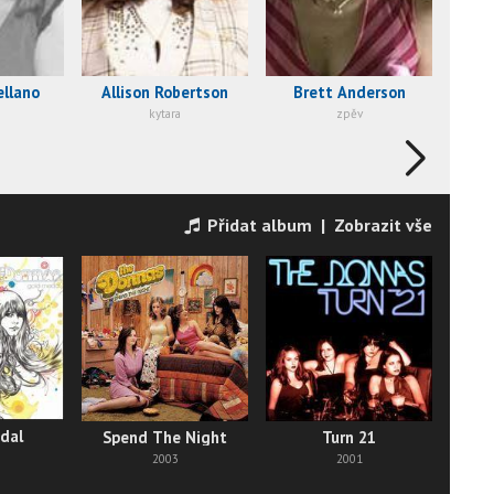
ellano
Allison Robertson
Brett Anderson
kytara
zpěv
Přidat album
|
Zobrazit vše
dal
Spend The Night
Turn 21
G
2003
2001