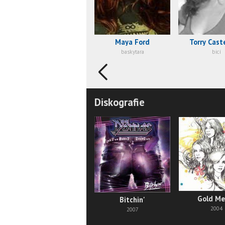
Maya Ford
Torry Cast
baskytara
bicí
Diskografie
Gold Me
Bitchin'
2004
2007