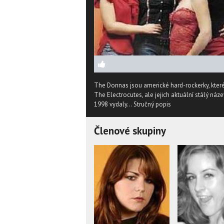
The Donnas jsou americké hard-rockerky, kter
The Electrocutes, ale jejich aktuální stálý náz
1998 vydaly...
Stručný popis
Členové skupiny