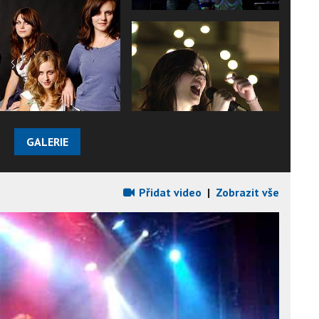
GALERIE
Přidat video
|
Zobrazit vše