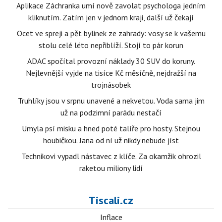
Aplikace Záchranka umí nově zavolat psychologa jedním
kliknutím. Zatím jen v jednom kraji, další už čekají
Ocet ve spreji a pět bylinek ze zahrady: vosy se k vašemu
stolu celé léto nepřiblíží. Stojí to pár korun
ADAC spočítal provozní náklady 30 SUV do koruny.
Nejlevnější vyjde na tisíce Kč měsíčně, nejdražší na
trojnásobek
Truhlíky jsou v srpnu unavené a nekvetou. Voda sama jim
už na podzimní parádu nestačí
Umyla psí misku a hned poté talíře pro hosty. Stejnou
houbičkou. Jana od ní už nikdy nebude jíst
Technikovi vypadl nástavec z klíče. Za okamžik ohrozil
raketou miliony lidí
Tiscali.cz
Inflace