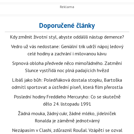
Doporučené články
Kdy změnit životní styl, abyste oddálili nástup demence?
Vedro už vás nedostane: Geniální trik udrží nápoj ledový
celé hodiny a zachrání i milovanou kávu
Srpnová obloha předvede něco mimořádného. Zatmění
Slunce vystřídá noc plná padajících hvězd
Líbáš jako bůh: Poledňáková dostala stopku, Bartoška
odmítl sportovat a ústřední píseň, která film přerostla
Poslední hodiny Freddieho Mercuryho: Co se skutečně
dělo 24. listopadu 1991
Žádná mouka, žádný cukr, žádné mléko, jídelníček
Ronalda je záměrně jednotvárný
Nezápasím v Clashi, zdůraznil Roušal. Vzápětí se ozval