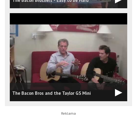
The Bacon Brothers - Easy to be Hard
The Bacon Bros and the Taylor GS Mini
U