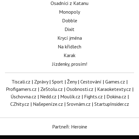
Osadníci z Katanu
Monopoly
Dobble
Dixit
Krycí jména
Na křídlech
Karak
Jízdenky, prosím!
Tiscali.cz
|
Zprávy
|
Sport
|
Ženy
|
Cestování
|
Games.cz
|
Profigamers.cz
|
ZeStolu.cz
|
Osobnosti.cz
|
Karaoketexty.cz
|
Úschovna.cz
|
Nedd.cz
|
Moulík.cz
|
Fights.cz
|
Dokina.cz
|
CZhity.cz
|
Našepeníze.cz
|
Srovnám.cz
|
StartupInsider.cz
Partneři: Heroine