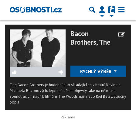
Bacon
Brothers, The
RYCHLÝ VÝBĚR
The Bacon Brothers je hudební duo skládající se z bratrů Kevina a
Michaela Baconových. Jejich písně se objevily také na několika
soundtracích, např. k filmům The Woodsman nebo Red Betsy.
Stručný
popis