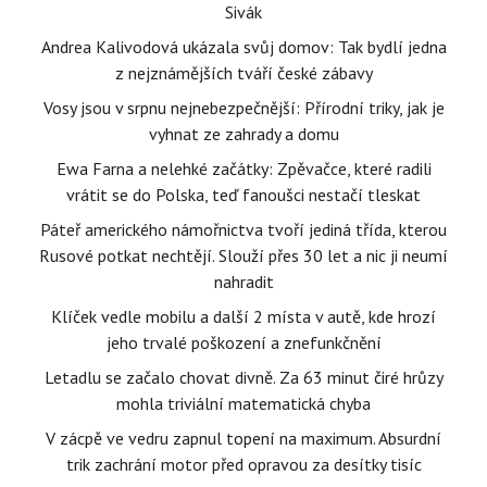
Sivák
Andrea Kalivodová ukázala svůj domov: Tak bydlí jedna
z nejznámějších tváří české zábavy
Vosy jsou v srpnu nejnebezpečnější: Přírodní triky, jak je
vyhnat ze zahrady a domu
Ewa Farna a nelehké začátky: Zpěvačce, které radili
vrátit se do Polska, teď fanoušci nestačí tleskat
Páteř amerického námořnictva tvoří jediná třída, kterou
Rusové potkat nechtějí. Slouží přes 30 let a nic ji neumí
nahradit
Klíček vedle mobilu a další 2 místa v autě, kde hrozí
jeho trvalé poškození a znefunkčnění
Letadlu se začalo chovat divně. Za 63 minut čiré hrůzy
mohla triviální matematická chyba
V zácpě ve vedru zapnul topení na maximum. Absurdní
trik zachrání motor před opravou za desítky tisíc