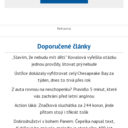
Doporučené články
„Slavím, že nebudu mít děti." Kovalová vyřešila otázku
jednou provždy, litovat prý nebude
Ústřice dokázaly vyfiltrovat celý Chesapeake Bay za
týden, dnes to trvá přes rok
Z auta rovnou na neschopenku? Pravidlo 5 minut, které
vás zachrání před letní angínou
Action láká: Značková sluchátka za 244 korun, jinde
přitom stojí i třikrát tolik
Dobrodružství s bohem Panem: Čepelka napsal text,