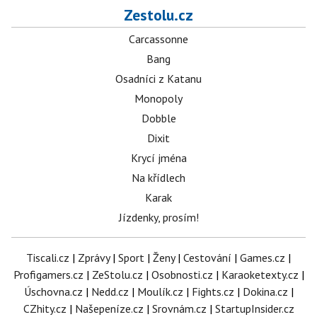
Zestolu.cz
Carcassonne
Bang
Osadníci z Katanu
Monopoly
Dobble
Dixit
Krycí jména
Na křídlech
Karak
Jízdenky, prosím!
Tiscali.cz
|
Zprávy
|
Sport
|
Ženy
|
Cestování
|
Games.cz
|
Profigamers.cz
|
ZeStolu.cz
|
Osobnosti.cz
|
Karaoketexty.cz
|
Úschovna.cz
|
Nedd.cz
|
Moulík.cz
|
Fights.cz
|
Dokina.cz
|
CZhity.cz
|
Našepeníze.cz
|
Srovnám.cz
|
StartupInsider.cz