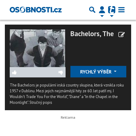
Bachelors, The
RYCHLÝ VÝBĚR
The Bachelors je populární irská country skupina, která vznikla roku
1957 v Dublinu. Mezi jejich nejznámější hity ze 60. let patří mj. I
Wouldn't Trade You For the World", "Diane" a "In the Chapel in the
Moonlight".
Stručný popis