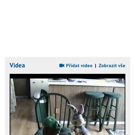
Videa
Přidat video
|
Zobrazit vše