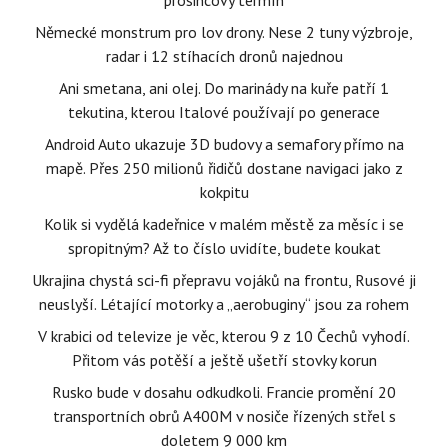
prosincový termín
Německé monstrum pro lov drony. Nese 2 tuny výzbroje,
radar i 12 stíhacích dronů najednou
Ani smetana, ani olej. Do marinády na kuře patří 1
tekutina, kterou Italové používají po generace
Android Auto ukazuje 3D budovy a semafory přímo na
mapě. Přes 250 milionů řidičů dostane navigaci jako z
kokpitu
Kolik si vydělá kadeřnice v malém městě za měsíc i se
spropitným? Až to číslo uvidíte, budete koukat
Ukrajina chystá sci-fi přepravu vojáků na frontu, Rusové ji
neuslyší. Létající motorky a „aerobuginy“ jsou za rohem
V krabici od televize je věc, kterou 9 z 10 Čechů vyhodí.
Přitom vás potěší a ještě ušetří stovky korun
Rusko bude v dosahu odkudkoli. Francie promění 20
transportních obrů A400M v nosiče řízených střel s
doletem 9 000 km