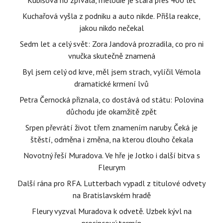
Kubišová ho zpívala, melodie je stará přes 400 let
Kuchařová vyšla z podniku a auto nikde. Přišla reakce,
jakou nikdo nečekal
Sedm let a celý svět: Zora Jandová prozradila, co pro ni
vnučka skutečně znamená
Byl jsem celý od krve, měl jsem strach, vylíčil Vémola
dramatické krmení lvů
Petra Černocká přiznala, co dostává od státu: Polovina
důchodu jde okamžitě zpět
Srpen převrátí život třem znamením naruby. Čeká je
štěstí, odměna i změna, na kterou dlouho čekala
Novotný řeší Muradova. Ve hře je Jotko i další bitva s
Fleurym
Další rána pro RFA. Lutterbach vypadl z titulové odvety
na Bratislavském hradě
Fleury vyzval Muradova k odvetě. Uzbek kývl na