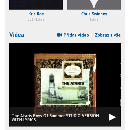
Kris Roe
Chris Swinney
zpěv, kytara
kytara
Videa
Přidat video
|
Zobrazit vše
The Ataris Boys Of Summer STUDIO VERSION
WITH LYRICS