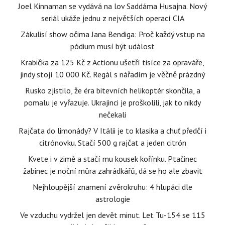
Joel Kinnaman se vydává na lov Saddáma Husajna. Nový
seriál ukáže jednu z největších operací CIA
Zákulisí show očima Jana Bendiga: Proč každý vstup na
pódium musí být událost
Krabička za 125 Kč z Actionu ušetří tisíce za opraváře,
jindy stojí 10 000 Kč. Regál s nářadím je věčně prázdný
Rusko zjistilo, že éra bitevních helikoptér skončila, a
pomalu je vyřazuje. Ukrajinci je proškolili, jak to nikdy
nečekali
Rajčata do limonády? V Itálii je to klasika a chuť předčí i
citrónovku. Stačí 500 g rajčat a jeden citrón
Kvete i v zimě a stačí mu kousek kořínku. Ptačinec
žabinec je noční můra zahrádkářů, dá se ho ale zbavit
Nejhloupější znamení zvěrokruhu: 4 hlupáci dle
astrologie
Ve vzduchu vydržel jen devět minut. Let Tu-154 se 115