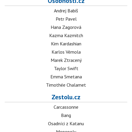
Osobnosti.cz
Andrej Babiš
Petr Pavel
Hana Zagorová
Kazma Kazmitch
Kim Kardashian
Karlos Vémola
Marek Ztracený
Taylor Swift
Emma Smetana
Timothée Chalamet
Zestolu.cz
Carcassonne
Bang
Osadníci z Katanu
Monopoly