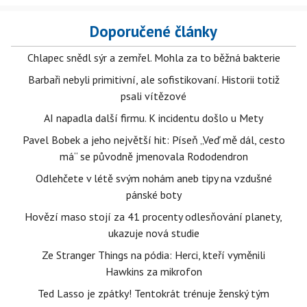
Doporučené články
Chlapec snědl sýr a zemřel. Mohla za to běžná bakterie
Barbaři nebyli primitivní, ale sofistikovaní. Historii totiž
psali vítězové
AI napadla další firmu. K incidentu došlo u Mety
Pavel Bobek a jeho největší hit: Píseň „Veď mě dál, cesto
má“ se původně jmenovala Rododendron
Odlehčete v létě svým nohám aneb tipy na vzdušné
pánské boty
Hovězí maso stojí za 41 procenty odlesňování planety,
ukazuje nová studie
Ze Stranger Things na pódia: Herci, kteří vyměnili
Hawkins za mikrofon
Ted Lasso je zpátky! Tentokrát trénuje ženský tým