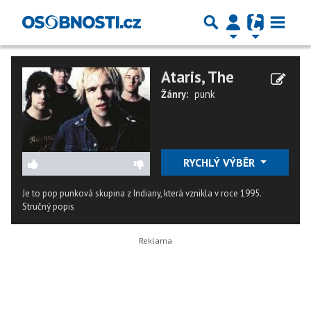
Ataris, The
Žánry:
punk
RYCHLÝ VÝBĚR
Je to pop punková skupina z Indiany, která vznikla v roce 1995.
Stručný popis