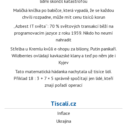
lidmi skončil katastrofou
Maličká knížka po babičce, která vypadá, že se každou
chvíli rozpadne, může mít cenu tisíců korun
„Azbest IT světa“: 70 % světových transakcí běží na
programovacím jazyce z roku 1959. Nikdo ho neumí
nahradit
Střelba u Kremlu kvůli e-shopu za biliony, Putin panikaří.
Wildberries ovládají kavkazské klany a teď po něm jde i
Kyjev
Tato matematická hádanka nachytala už tisíce lidí.
Příklad 18 : 3 + 7 × 5 správně spočítají jen lidé, kteří
znají pořadí operací
Tiscali.cz
Inflace
Ukrajina