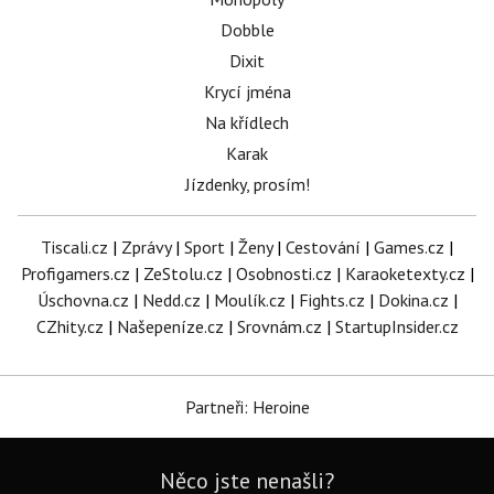
Dobble
Dixit
Krycí jména
Na křídlech
Karak
Jízdenky, prosím!
Tiscali.cz
|
Zprávy
|
Sport
|
Ženy
|
Cestování
|
Games.cz
|
Profigamers.cz
|
ZeStolu.cz
|
Osobnosti.cz
|
Karaoketexty.cz
|
Úschovna.cz
|
Nedd.cz
|
Moulík.cz
|
Fights.cz
|
Dokina.cz
|
CZhity.cz
|
Našepeníze.cz
|
Srovnám.cz
|
StartupInsider.cz
Partneři: Heroine
Něco jste nenašli?