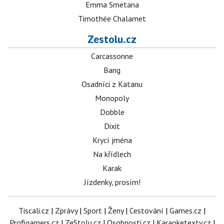
Emma Smetana
Timothée Chalamet
Zestolu.cz
Carcassonne
Bang
Osadníci z Katanu
Monopoly
Dobble
Dixit
Krycí jména
Na křídlech
Karak
Jízdenky, prosím!
Tiscali.cz
|
Zprávy
|
Sport
|
Ženy
|
Cestování
|
Games.cz
|
Profigamers.cz
|
ZeStolu.cz
|
Osobnosti.cz
|
Karaoketexty.cz
|