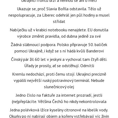
Ukrajinci frontu drží a nehnou se ani o metr
Ukazuje se, proč Slavia Bořila odstavila. Tělo už
nespolupracuje, za Liberec odehrál jen půl hodiny a musel
střídat
Nabíječku už v krabici notebooku nenajdete. EU donutila
výrobce změnit pravidla, od dubna jedině za své
Žádná slábnoucí podpora. Polsko připravuje 50. balíček
pomoci Ukrajině, i když se s ní hádá kvůli Banderovi
Čínský pár žil 60 let v jeskyni a vychoval tam čtyři děti.
Úřady je prosily, ať se odstěhují. Odmítli
Kremlu nedochází, proti čemu stojí. Ukrajinci precizně
vypálili největší ruský potravinový terminál. Nebude
slunečnicový olej
Jedno číslo na faktuře za internet prozradí, jestli
(ne)přeplácíte. Většina Čechů ho nikdy nekontrolovala
Jedna polévková lžíce kyseliny citronové na kbelík vody.
Okurky po ní nabírají objem a kořeny vstřebávají víc živin