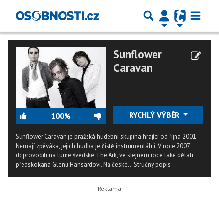
Sunflower
Caravan
RYCHLÝ VÝBĚR
100%
Sunflower Caravan je pražská hudební skupina hrající od října 2001.
Nemají zpěváka, jejich hudba je čistě instrumentální. V roce 2007
doprovodili na turné švédské The Ark, ve stejném roce také dělali
předskokana Glenu Hansardovi. Na české...
Stručný popis