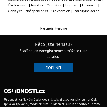
Úschovna.cz
|
Nedd.cz
|
Moulík.cz
|
Fights.cz
|
Dokina.cz
|
CZhity.cz
|
Našepeníze.cz
|
Srovnám.cz
|
StartupInsider.cz
Partneři: Heroine
Něco jste nenašli?
Stačí se jen
zaregistrovat
a můžete tuto
databázi
DOPLNIT
Osobnosti.cz
Největší český web s databází osobností, herců, hereček,
zpěváků, zpěvaček, modelek, filmů, hudebních skupin a sportovců. Kromě