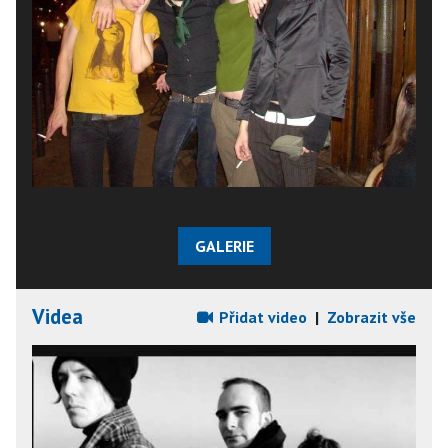
GALERIE
Videa
Přidat video
|
Zobrazit vše