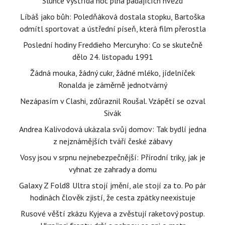
Slunce vystřídá noc plná padajících hvězd
Líbáš jako bůh: Poledňáková dostala stopku, Bartoška
odmítl sportovat a ústřední píseň, která film přerostla
Poslední hodiny Freddieho Mercuryho: Co se skutečně
dělo 24. listopadu 1991
Žádná mouka, žádný cukr, žádné mléko, jídelníček
Ronalda je záměrně jednotvárný
Nezápasím v Clashi, zdůraznil Roušal. Vzápětí se ozval
Sivák
Andrea Kalivodová ukázala svůj domov: Tak bydlí jedna
z nejznámějších tváří české zábavy
Vosy jsou v srpnu nejnebezpečnější: Přírodní triky, jak je
vyhnat ze zahrady a domu
Galaxy Z Fold8 Ultra stojí jmění, ale stojí za to. Po pár
hodinách člověk zjistí, že cesta zpátky neexistuje
Rusové věští zkázu Kyjeva a zvěstují raketový postup.