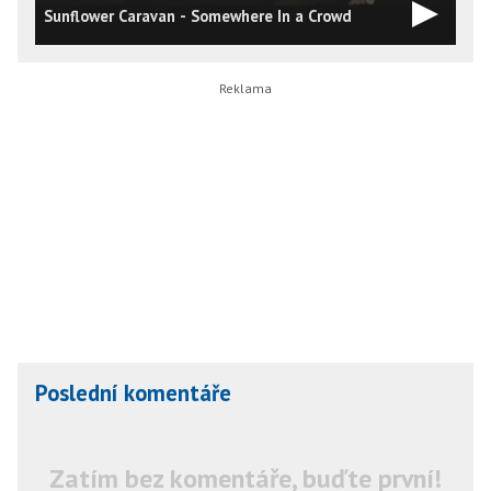
Sunflower Caravan - Somewhere In a Crowd
S
Poslední komentáře
Zatím bez komentáře, buďte první!