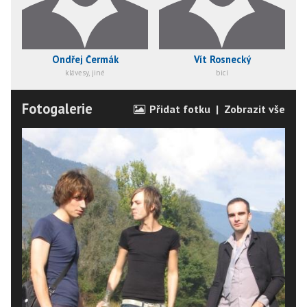
Ondřej Čermák
Vít Rosnecký
klávesy, jiné
bicí
Fotogalerie
Přidat fotku
|
Zobrazit vše