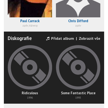
Paul Carrack
Chris Difford
zpěv, klávesy
zpěv
Diskografie
Přidat album
|
Zobrazit vše
Ridiculous
Some Fantastic Place
1996
1993