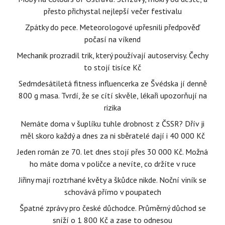
přesto přichystal nejlepší večer festivalu
Zpátky do pece. Meteorologové upřesnili předpověď
počasí na víkend
Mechanik prozradil trik, který používají autoservisy. Čechy
to stojí tisíce Kč
Sedmdesátiletá fitness influencerka ze Švédska jí denně
800 g masa. Tvrdí, že se cítí skvěle, lékaři upozorňují na
rizika
Nemáte doma v šuplíku tuhle drobnost z ČSSR? Dřív ji
měl skoro každý a dnes za ni sběratelé dají i 40 000 Kč
Jeden román ze 70. let dnes stojí přes 30 000 Kč. Možná
ho máte doma v poličce a nevíte, co držíte v ruce
Jiřiny mají roztrhané květy a škůdce nikde. Noční viník se
schovává přímo v poupatech
Špatné zprávy pro české důchodce. Průměrný důchod se
sníží o 1 800 Kč a zase to odnesou