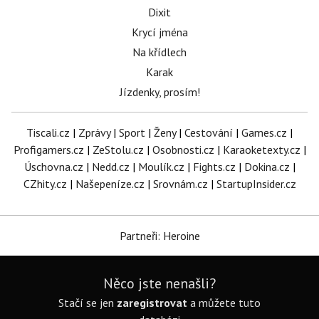
Dixit
Krycí jména
Na křídlech
Karak
Jízdenky, prosím!
Tiscali.cz
|
Zprávy
|
Sport
|
Ženy
|
Cestování
|
Games.cz
|
Profigamers.cz
|
ZeStolu.cz
|
Osobnosti.cz
|
Karaoketexty.cz
|
Úschovna.cz
|
Nedd.cz
|
Moulík.cz
|
Fights.cz
|
Dokina.cz
|
CZhity.cz
|
Našepeníze.cz
|
Srovnám.cz
|
StartupInsider.cz
Partneři: Heroine
Něco jste nenašli?
Stačí se jen
zaregistrovat
a můžete tuto