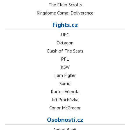
The Elder Scrolls
Kingdome Come: Deliverence
Fights.cz
UFC
Oktagon
Clash of The Stars
PFL
KSW
I am Figter
Sumó
Karlos Vémola
Jiří Procházka
Conor McGregor
Osobnosti.cz
Andrej Babiš