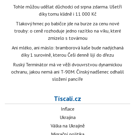
Tohle můžou udělat důchodci od srpna zdarma. Ušetří
díky tomu klidně i 11 000 Kč
Tlakový hrnec po babičce jde na burze za cenu nové
trouby: o ceně rozhoduje jedno razítko na víku, které
zmizelo s továrnou
Ani mléko, ani máslo: bramborová kaše bude nadýchaná
díky 1 surovině, kterou Češi denně lijí do dřezu
Ruský Terminátor má ve věži dvouvrstvou dynamickou
ochranu, jakou nemá ani T-90M. Čínský nadšenec odhalil
složení pancíře
Tiscali.cz
Inflace
Ukrajina
Válka na Ukrajině
Migrační politika