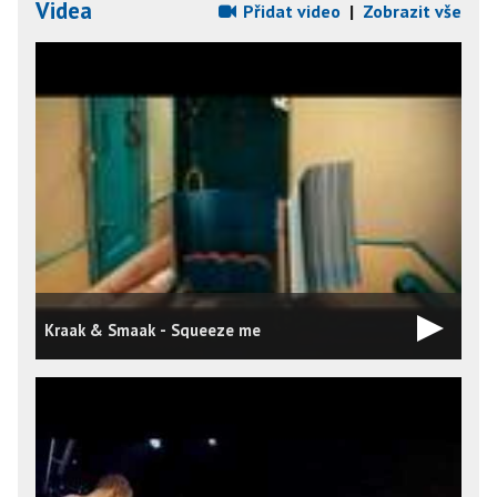
Videa
Přidat video
|
Zobrazit vše
Kraak & Smaak - Squeeze me