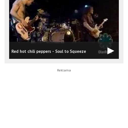
D
Red hot chili peppers - Soul to Squeeze
[