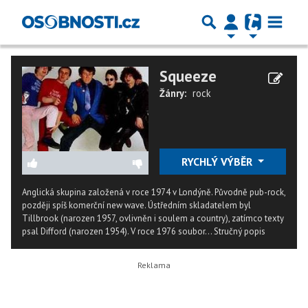
Squeeze
Žánry:
rock
RYCHLÝ VÝBĚR
Anglická skupina založená v roce 1974 v Londýně. Původně pub-rock,
později spíš komerční new wave. Ústředním skladatelem byl
Tillbrook (narozen 1957, ovlivněn i soulem a country), zatímco texty
psal Difford (narozen 1954). V roce 1976 soubor...
Stručný popis