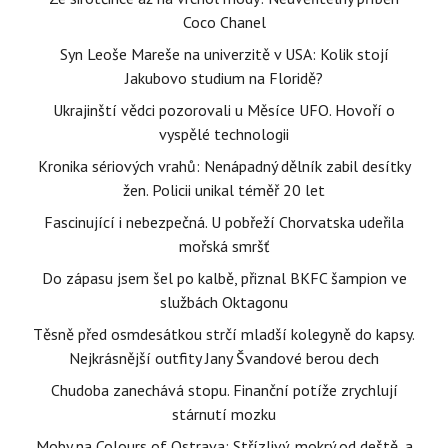
Coco Chanel
Syn Leoše Mareše na univerzitě v USA: Kolik stojí
Jakubovo studium na Floridě?
Ukrajinští vědci pozorovali u Měsíce UFO. Hovoří o
vyspělé technologii
Kronika sériových vrahů: Nenápadný dělník zabil desítky
žen. Policii unikal téměř 20 let
Fascinující i nebezpečná. U pobřeží Chorvatska udeřila
mořská smršť
Do zápasu jsem šel po kalbě, přiznal BKFC šampion ve
službách Oktagonu
Těsně před osmdesátkou strčí mladší kolegyně do kapsy.
Nejkrásnější outfity Jany Švandové berou dech
Chudoba zanechává stopu. Finanční potíže zrychlují
stárnutí mozku
Moby na Colours of Ostrava: Střízlivý, mokrý od deště, a