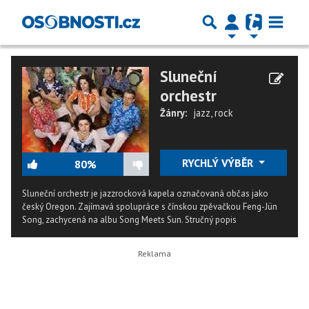
Sluneční
orchestr
Žánry:
jazz
,
rock
RYCHLÝ VÝBĚR
80%
Sluneční orchestr je jazzrocková kapela označovaná občas jako
český Oregon. Zajímavá spolupráce s čínskou zpěvačkou Feng-Jün
Song, zachycená na albu Song Meets Sun.
Stručný popis