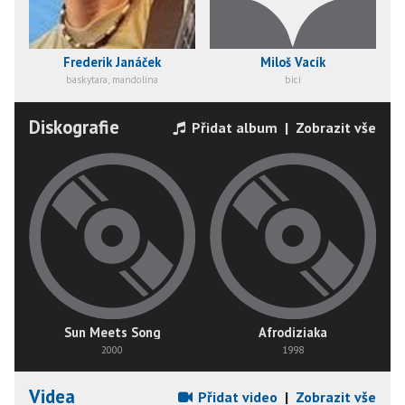
Frederik Janáček
Miloš Vacík
baskytara, mandolína
bicí
Diskografie
Přidat album
|
Zobrazit vše
Sun Meets Song
Afrodiziaka
2000
1998
Videa
Přidat video
|
Zobrazit vše