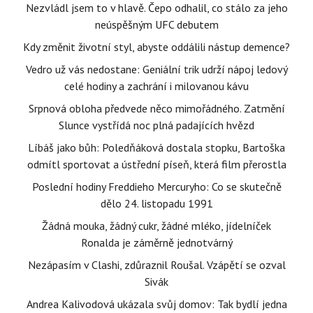
Nezvládl jsem to v hlavě. Čepo odhalil, co stálo za jeho
neúspěšným UFC debutem
Kdy změnit životní styl, abyste oddálili nástup demence?
Vedro už vás nedostane: Geniální trik udrží nápoj ledový
celé hodiny a zachrání i milovanou kávu
Srpnová obloha předvede něco mimořádného. Zatmění
Slunce vystřídá noc plná padajících hvězd
Líbáš jako bůh: Poledňáková dostala stopku, Bartoška
odmítl sportovat a ústřední píseň, která film přerostla
Poslední hodiny Freddieho Mercuryho: Co se skutečně
dělo 24. listopadu 1991
Žádná mouka, žádný cukr, žádné mléko, jídelníček
Ronalda je záměrně jednotvárný
Nezápasím v Clashi, zdůraznil Roušal. Vzápětí se ozval
Sivák
Andrea Kalivodová ukázala svůj domov: Tak bydlí jedna