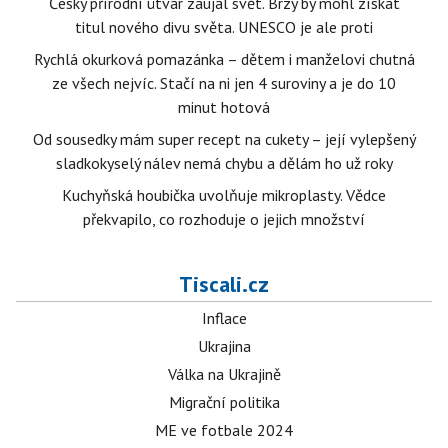
Český přírodní útvar zaujal svět. Brzy by mohl získat
titul nového divu světa. UNESCO je ale proti
Rychlá okurková pomazánka – dětem i manželovi chutná
ze všech nejvíc. Stačí na ni jen 4 suroviny a je do 10
minut hotová
Od sousedky mám super recept na cukety – její vylepšený
sladkokyselý nálev nemá chybu a dělám ho už roky
Kuchyňská houbička uvolňuje mikroplasty. Vědce
překvapilo, co rozhoduje o jejich množství
Tiscali.cz
Inflace
Ukrajina
Válka na Ukrajině
Migrační politika
ME ve fotbale 2024