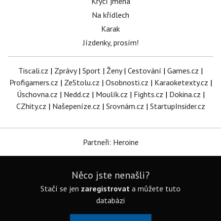
Krycí jména
Na křídlech
Karak
Jízdenky, prosím!
Tiscali.cz
|
Zprávy
|
Sport
|
Ženy
|
Cestování
|
Games.cz
|
Profigamers.cz
|
ZeStolu.cz
|
Osobnosti.cz
|
Karaoketexty.cz
|
Úschovna.cz
|
Nedd.cz
|
Moulík.cz
|
Fights.cz
|
Dokina.cz
|
CZhity.cz
|
Našepeníze.cz
|
Srovnám.cz
|
StartupInsider.cz
Partneři: Heroine
Něco jste nenašli?
Stačí se jen
zaregistrovat
a můžete tuto
databázi