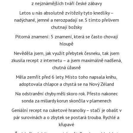
z nejznámějších tváří české zábavy
Letos u nás absolutně zvítězily tyto knedlíky –
nadýchané, jemné a nerozpadají se. S tímto přelivem
chutnají božsky
Pitomá znamení: 5 znamení, která se často chovají
hloupě
Nevěděla jsem, jak využít přebytek česneku, tak jsem
zkusila recept z internetu – a jsem maximálně nadšená,
chutná úžasně
Měla zemřít před 6 lety. Místo toho napsala knihu,
adoptovala chlapce a chystá se na Nový Zéland
Na odstranění chyby měli skoro rok. Přesto nakonec
sonda za miliardy korun skončila v plamenech
Geniální recept na cuketové hranolky – stačí je obalit v
pár surovinách a o zbytek se postará trouba. Rychlé a
křupavé