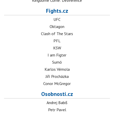
Kingdome Come: Deliverence
Fights.cz
UFC
Oktagon
Clash of The Stars
PFL
KSW
I am Figter
Sumó
Karlos Vémola
Jiří Procházka
Conor McGregor
Osobnosti.cz
Andrej Babiš
Petr Pavel