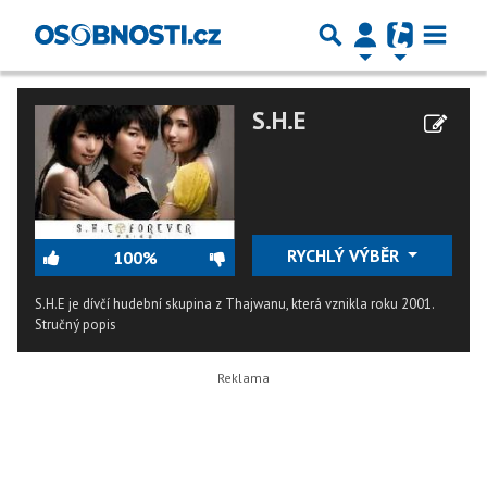
S.H.E
RYCHLÝ VÝBĚR
100%
S.H.E je dívčí hudební skupina z Thajwanu, která vznikla roku 2001.
Stručný popis