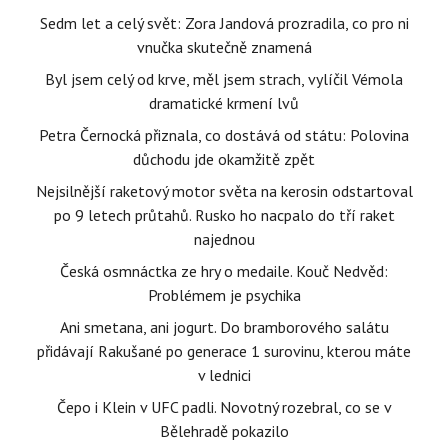
Sedm let a celý svět: Zora Jandová prozradila, co pro ni
vnučka skutečně znamená
Byl jsem celý od krve, měl jsem strach, vylíčil Vémola
dramatické krmení lvů
Petra Černocká přiznala, co dostává od státu: Polovina
důchodu jde okamžitě zpět
Nejsilnější raketový motor světa na kerosin odstartoval
po 9 letech průtahů. Rusko ho nacpalo do tří raket
najednou
Česká osmnáctka ze hry o medaile. Kouč Nedvěd:
Problémem je psychika
Ani smetana, ani jogurt. Do bramborového salátu
přidávají Rakušané po generace 1 surovinu, kterou máte
v lednici
Čepo i Klein v UFC padli. Novotný rozebral, co se v
Bělehradě pokazilo