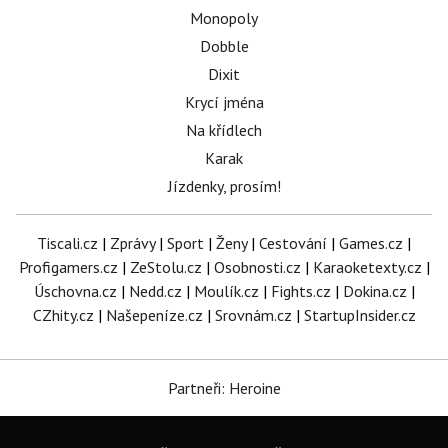
Monopoly
Dobble
Dixit
Krycí jména
Na křídlech
Karak
Jízdenky, prosím!
Tiscali.cz
|
Zprávy
|
Sport
|
Ženy
|
Cestování
|
Games.cz
|
Profigamers.cz
|
ZeStolu.cz
|
Osobnosti.cz
|
Karaoketexty.cz
|
Úschovna.cz
|
Nedd.cz
|
Moulík.cz
|
Fights.cz
|
Dokina.cz
|
CZhity.cz
|
Našepeníze.cz
|
Srovnám.cz
|
StartupInsider.cz
Partneři: Heroine