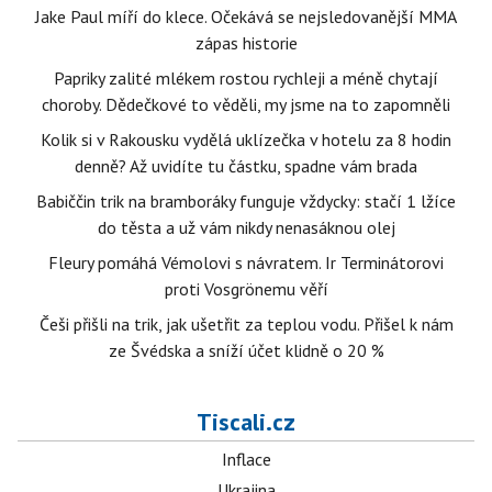
Jake Paul míří do klece. Očekává se nejsledovanější MMA
zápas historie
Papriky zalité mlékem rostou rychleji a méně chytají
choroby. Dědečkové to věděli, my jsme na to zapomněli
Kolik si v Rakousku vydělá uklízečka v hotelu za 8 hodin
denně? Až uvidíte tu částku, spadne vám brada
Babiččin trik na bramboráky funguje vždycky: stačí 1 lžíce
do těsta a už vám nikdy nenasáknou olej
Fleury pomáhá Vémolovi s návratem. Ir Terminátorovi
proti Vosgrönemu věří
Češi přišli na trik, jak ušetřit za teplou vodu. Přišel k nám
ze Švédska a sníží účet klidně o 20 %
Tiscali.cz
Inflace
Ukrajina