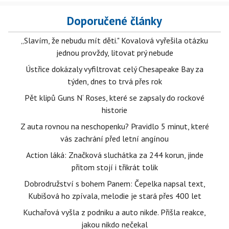
Doporučené články
„Slavím, že nebudu mít děti." Kovalová vyřešila otázku
jednou provždy, litovat prý nebude
Ústřice dokázaly vyfiltrovat celý Chesapeake Bay za
týden, dnes to trvá přes rok
Pět klipů Guns N‘ Roses, které se zapsaly do rockové
historie
Z auta rovnou na neschopenku? Pravidlo 5 minut, které
vás zachrání před letní angínou
Action láká: Značková sluchátka za 244 korun, jinde
přitom stojí i třikrát tolik
Dobrodružství s bohem Panem: Čepelka napsal text,
Kubišová ho zpívala, melodie je stará přes 400 let
Kuchařová vyšla z podniku a auto nikde. Přišla reakce,
jakou nikdo nečekal