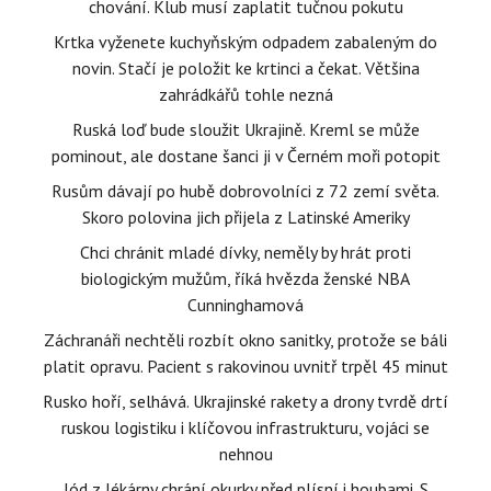
chování. Klub musí zaplatit tučnou pokutu
Krtka vyženete kuchyňským odpadem zabaleným do
novin. Stačí je položit ke krtinci a čekat. Většina
zahrádkářů tohle nezná
Ruská loď bude sloužit Ukrajině. Kreml se může
pominout, ale dostane šanci ji v Černém moři potopit
Rusům dávají po hubě dobrovolníci z 72 zemí světa.
Skoro polovina jich přijela z Latinské Ameriky
Chci chránit mladé dívky, neměly by hrát proti
biologickým mužům, říká hvězda ženské NBA
Cunninghamová
Záchranáři nechtěli rozbít okno sanitky, protože se báli
platit opravu. Pacient s rakovinou uvnitř trpěl 45 minut
Rusko hoří, selhává. Ukrajinské rakety a drony tvrdě drtí
ruskou logistiku i klíčovou infrastrukturu, vojáci se
nehnou
Jód z lékárny chrání okurky před plísní i houbami. S