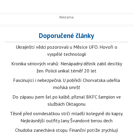
Doporučené články
Ukrajinští vědci pozorovali u Měsíce UFO. Hovoří o
vyspělé technologii
Kronika sériových vrahů: Nenápadný dělník zabil desítky
žen. Policii unikal téměř 20 let
Fascinující i nebezpečná. U pobřeží Chorvatska udeřila
mořská smršť
Do zápasu jsem šel po kalbě, přiznal BKFC šampion ve
službách Oktagonu
Těsně před osmdesátkou strčí mladší kolegyně do kapsy.
Nejkrásnější outfity Jany Švandové berou dech
Chudoba zanechává stopu. Finanční potíže zrychlují