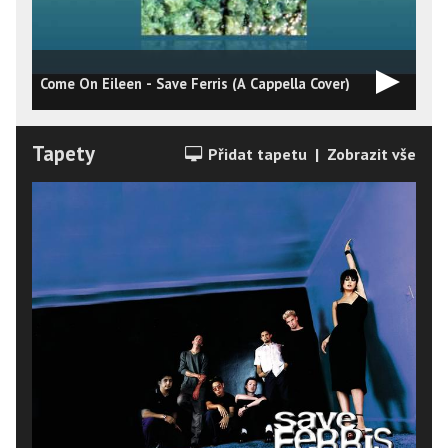
Come On Eileen - Save Ferris (A Cappella Cover)
S
Tapety
Přidat tapetu
|
Zobrazit vše