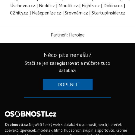
Úschovna.cz
|
Nedd.cz
|
Moulík.cz
|
Fights.cz
|
Dokina.cz
|
CZhity.cz
|
Našepeníze.cz
|
Srovnám.cz
|
StartupInsider.cz
Partneři: Heroine
Něco jste nenašli?
Stačí se jen
zaregistrovat
a můžete tuto
databázi
DOPLNIT
Osobnosti.cz
Největší český web s databází osobností, herců, hereček,
zpěváků, zpěvaček, modelek, filmů, hudebních skupin a sportovců. Kromě