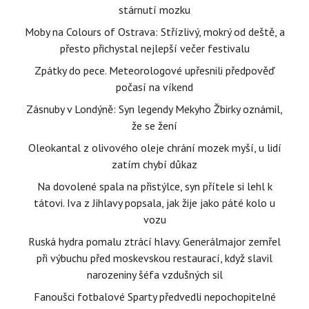
stárnutí mozku
Moby na Colours of Ostrava: Střízlivý, mokrý od deště, a
přesto přichystal nejlepší večer festivalu
Zpátky do pece. Meteorologové upřesnili předpověď
počasí na víkend
Zásnuby v Londýně: Syn legendy Mekyho Žbirky oznámil,
že se žení
Oleokantal z olivového oleje chrání mozek myší, u lidí
zatím chybí důkaz
Na dovolené spala na přistýlce, syn přítele si lehl k
tátovi. Iva z Jihlavy popsala, jak žije jako páté kolo u
vozu
Ruská hydra pomalu ztrácí hlavy. Generálmajor zemřel
při výbuchu před moskevskou restaurací, když slavil
narozeniny šéfa vzdušných sil
Fanoušci fotbalové Sparty předvedli nepochopitelné