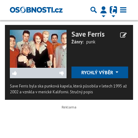
Save Ferris
Žánry:
punk
RYCHLÝ VÝBĚR
Save Ferris byla ska punková kapela, která působila v letech 1995 až
2002 a vznikla v merické Kalifornii.
Stručný popis