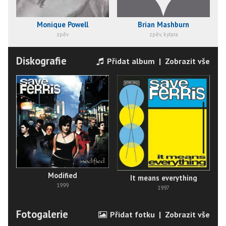
Monique Powell
Brian Mashburn
zpěv
zpěv, kytara
Diskografie
Přidat album
|
Zobrazit vše
Modified
It means everything
1999
1997
Fotogalerie
Přidat fotku
|
Zobrazit vše