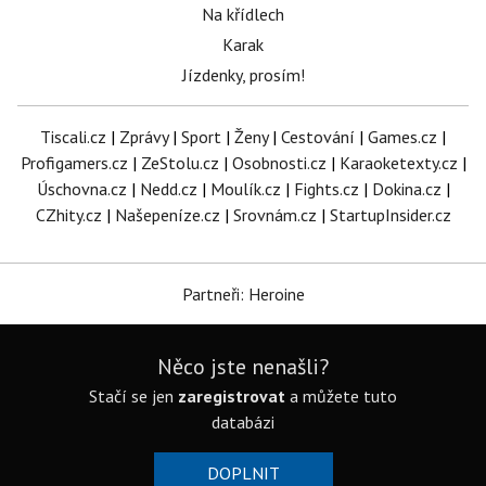
Na křídlech
Karak
Jízdenky, prosím!
Tiscali.cz
|
Zprávy
|
Sport
|
Ženy
|
Cestování
|
Games.cz
|
Profigamers.cz
|
ZeStolu.cz
|
Osobnosti.cz
|
Karaoketexty.cz
|
Úschovna.cz
|
Nedd.cz
|
Moulík.cz
|
Fights.cz
|
Dokina.cz
|
CZhity.cz
|
Našepeníze.cz
|
Srovnám.cz
|
StartupInsider.cz
Partneři: Heroine
Něco jste nenašli?
Stačí se jen
zaregistrovat
a můžete tuto
databázi
DOPLNIT