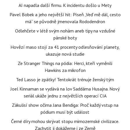
AI napadla další firmu. K incidentu došlo u Mety
Pavel Bobek a jeho největší hit: Píseň „Veď mě dál, cesto
má“ se původně jmenovala Rododendron
Odlehčete v létě svým nohám aneb tipy na vzdušné
pánské boty
Hovězí maso stojí za 41 procenty odlesňování planety,
ukazuje nová studie
Ze Stranger Things na pódia: Herci, kteří vyměnili
Hawkins za mikrofon
Ted Lasso je zpátky! Tentokrát trénuje ženský tým
Joel Kinnaman se vydává na lov Saddáma Husajna. Nový
seriál ukáže jednu z největších operací CIA
Zákulisí show očima Jana Bendiga: Proč každý vstup na
pódium musí být událost
Černé díry mohou skrývat stopu mimozemské civilizace.
Zachytit ji dokážeme i ze Země