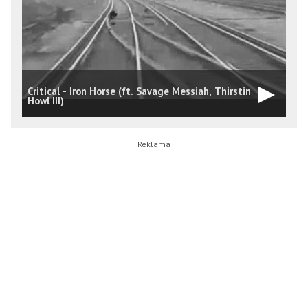
Critical - Iron Horse (ft. Savage Messiah, Thirstin
A
Howl III)
S