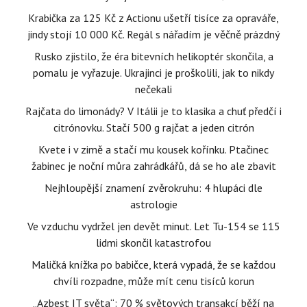
Krabička za 125 Kč z Actionu ušetří tisíce za opraváře,
jindy stojí 10 000 Kč. Regál s nářadím je věčně prázdný
Rusko zjistilo, že éra bitevních helikoptér skončila, a
pomalu je vyřazuje. Ukrajinci je proškolili, jak to nikdy
nečekali
Rajčata do limonády? V Itálii je to klasika a chuť předčí i
citrónovku. Stačí 500 g rajčat a jeden citrón
Kvete i v zimě a stačí mu kousek kořínku. Ptačinec
žabinec je noční můra zahrádkářů, dá se ho ale zbavit
Nejhloupější znamení zvěrokruhu: 4 hlupáci dle
astrologie
Ve vzduchu vydržel jen devět minut. Let Tu-154 se 115
lidmi skončil katastrofou
Maličká knížka po babičce, která vypadá, že se každou
chvíli rozpadne, může mít cenu tisíců korun
„Azbest IT světa“: 70 % světových transakcí běží na