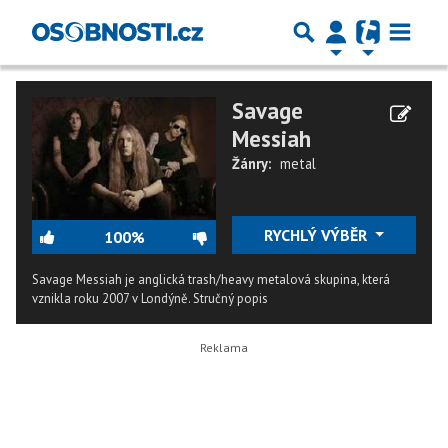
Savage
Messiah
Žánry:
metal
RYCHLÝ VÝBĚR
100%
Savage Messiah je anglická trash/heavy metalová skupina, která
vznikla roku 2007 v Londýně.
Stručný popis