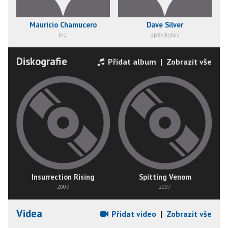
Mauricio Chamucero
Dave Silver
bicí
zpěv, kytara
Diskografie
Přidat album
|
Zobrazit vše
Insurrection Rising
Spitting Venom
2009
2007
Videa
Přidat video
|
Zobrazit vše