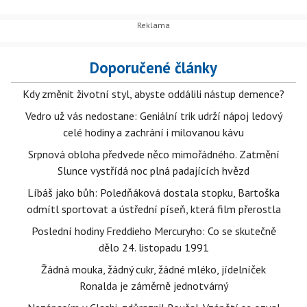
Doporučené články
Kdy změnit životní styl, abyste oddálili nástup demence?
Vedro už vás nedostane: Geniální trik udrží nápoj ledový
celé hodiny a zachrání i milovanou kávu
Srpnová obloha předvede něco mimořádného. Zatmění
Slunce vystřídá noc plná padajících hvězd
Líbáš jako bůh: Poledňáková dostala stopku, Bartoška
odmítl sportovat a ústřední píseň, která film přerostla
Poslední hodiny Freddieho Mercuryho: Co se skutečně
dělo 24. listopadu 1991
Žádná mouka, žádný cukr, žádné mléko, jídelníček
Ronalda je záměrně jednotvárný