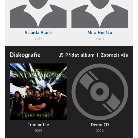
Standa Vlach
Míra Houška
zpěv
kytara
Diskografie
Přidat album
|
Zobrazit vše
True or Lie
Demo CD
2009
2006