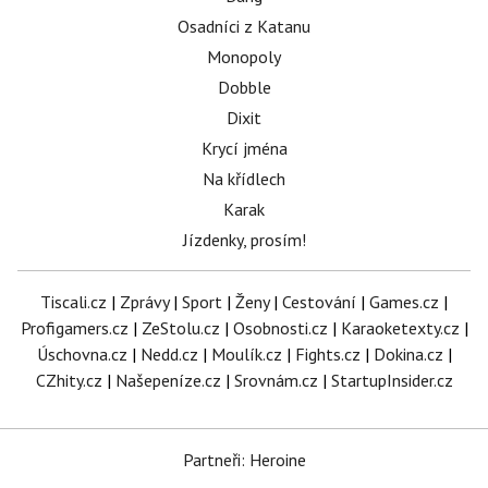
Osadníci z Katanu
Monopoly
Dobble
Dixit
Krycí jména
Na křídlech
Karak
Jízdenky, prosím!
Tiscali.cz
|
Zprávy
|
Sport
|
Ženy
|
Cestování
|
Games.cz
|
Profigamers.cz
|
ZeStolu.cz
|
Osobnosti.cz
|
Karaoketexty.cz
|
Úschovna.cz
|
Nedd.cz
|
Moulík.cz
|
Fights.cz
|
Dokina.cz
|
CZhity.cz
|
Našepeníze.cz
|
Srovnám.cz
|
StartupInsider.cz
Partneři: Heroine