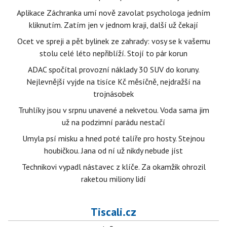
Aplikace Záchranka umí nově zavolat psychologa jedním
kliknutím. Zatím jen v jednom kraji, další už čekají
Ocet ve spreji a pět bylinek ze zahrady: vosy se k vašemu
stolu celé léto nepřiblíží. Stojí to pár korun
ADAC spočítal provozní náklady 30 SUV do koruny.
Nejlevnější vyjde na tisíce Kč měsíčně, nejdražší na
trojnásobek
Truhlíky jsou v srpnu unavené a nekvetou. Voda sama jim
už na podzimní parádu nestačí
Umyla psí misku a hned poté talíře pro hosty. Stejnou
houbičkou. Jana od ní už nikdy nebude jíst
Technikovi vypadl nástavec z klíče. Za okamžik ohrozil
raketou miliony lidí
Tiscali.cz