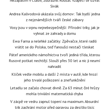
Nezápasím v Clashi, zdůraznil Roušal. Vzápětí se ozval
Sivák
Andrea Kalivodová ukázala svůj domov: Tak bydlí jedna
z nejznámějších tváří české zábavy
Vosy jsou v srpnu nejnebezpečnější: Přírodní triky, jak je
vyhnat ze zahrady a domu
Ewa Farna a nelehké začátky: Zpěvačce, které radili
vrátit se do Polska, teď fanoušci nestačí tleskat
Páteř amerického námořnictva tvoří jediná třída, kterou
Rusové potkat nechtějí. Slouží přes 30 let a nic ji neumí
nahradit
Klíček vedle mobilu a další 2 místa v autě, kde hrozí
jeho trvalé poškození a znefunkčnění
Letadlu se začalo chovat divně. Za 63 minut čiré hrůzy
mohla triviální matematická chyba
V zácpě ve vedru zapnul topení na maximum. Absurdní
trik zachrání motor před opravou za desítky tisíc