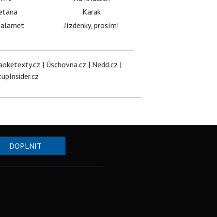
etana
Karak
halamet
Jízdenky, prosím!
aoketexty.cz
|
Úschovna.cz
|
Nedd.cz
|
tupInsider.cz
DOPLNIT