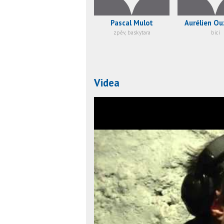
Pascal Mulot
Aurélien Ou
zpěv, baskytara
bicí
Videa