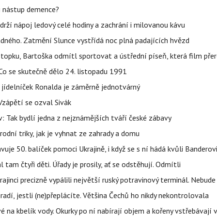
li nástup demence?
udrží nápoj ledový celé hodiny a zachrání i milovanou kávu
ného. Zatmění Slunce vystřídá noc plná padajících hvězd
topku, Bartoška odmítl sportovat a ústřední píseň, která film pře
Co se skutečně dělo 24. listopadu 1991
 jídelníček Ronalda je záměrně jednotvárný
Vzápětí se ozval Sivák
 Tak bydlí jedna z nejznámějších tváří české zábavy
rodní triky, jak je vyhnat ze zahrady a domu
uje 50. balíček pomoci Ukrajině, i když se s ní hádá kvůli Banderov
l tam čtyři děti. Úřady je prosily, ať se odstěhují. Odmítli
ajinci precizně vypálili největší ruský potravinový terminál. Nebude
radí, jestli (ne)přeplácíte. Většina Čechů ho nikdy nekontrolovala
é na kbelík vody. Okurky po ní nabírají objem a kořeny vstřebávají v