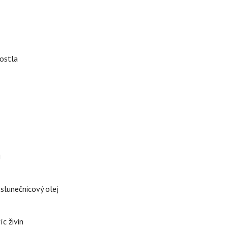
rostla
i
 slunečnicový olej
íc živin