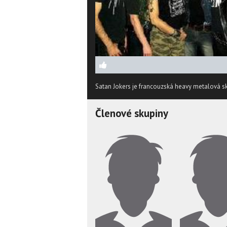
Satan Jokers je francouzská heavy metalová sku
Členové skupiny