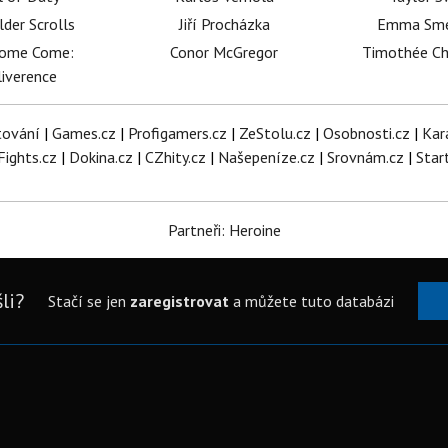
lder Scrolls
Jiří Procházka
Emma Sm
dome Come:
Conor McGregor
Timothée C
iverence
tování
|
Games.cz
|
Profigamers.cz
|
ZeStolu.cz
|
Osobnosti.cz
|
Kar
Fights.cz
|
Dokina.cz
|
CZhity.cz
|
Našepeníze.cz
|
Srovnám.cz
|
Star
Partneři: Heroine
li?
Stačí se jen
zaregistrovat
a můžete tuto databázi