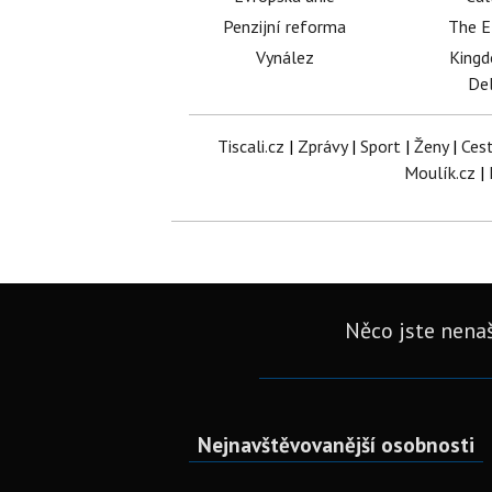
Penzijní reforma
The E
Vynález
King
Del
Tiscali.cz
|
Zprávy
|
Sport
|
Ženy
|
Ces
Moulík.cz
|
Něco jste nenaš
Nejnavštěvovanější osobnosti