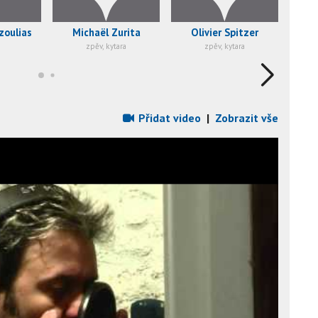
zoulias
Michaël Zurita
Olivier Spitzer
Re
zpěv, kytara
zpěv, kytara
Přidat video
|
Zobrazit vše