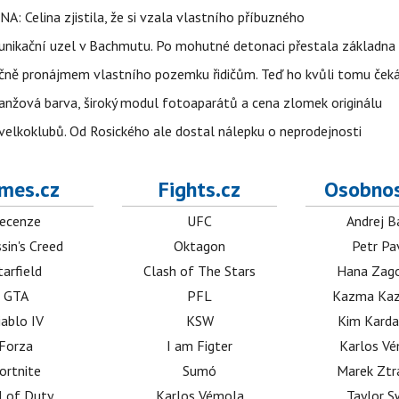
NA: Celina zjistila, že si vzala vlastního příbuzného
munikační uzel v Bachmutu. Po mohutné detonaci přestala základna
čně pronájmem vlastního pozemku řidičům. Teď ho kvůli tomu ček
ranžová barva, široký modul fotoaparátů a cena zlomek originálu
velkoklubů. Od Rosického ale dostal nálepku o neprodejnosti
mes.cz
Fights.cz
Osobnos
ecenze
UFC
Andrej B
sin's Creed
Oktagon
Petr Pa
tarfield
Clash of The Stars
Hana Zag
GTA
PFL
Kazma Kaz
iablo IV
KSW
Kim Karda
Forza
I am Figter
Karlos V
ortnite
Sumó
Marek Ztr
l of Duty
Karlos Vémola
Taylor S