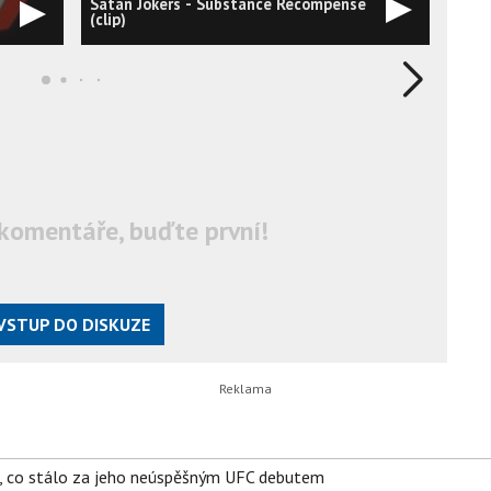
Satan Jokers - Substance Récompense
Sata
(clip)
komentáře, buďte první!
VSTUP DO DISKUZE
il, co stálo za jeho neúspěšným UFC debutem