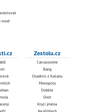
 existovat
á soud
ti.cz
Zestolu.cz
abiš
Carcassonne
vel
Bang
orová
Osadníci z Katanu
mitch
Monopoly
shian
Dobble
émola
Dixit
acený
Krycí jména
wift
Na křídlech