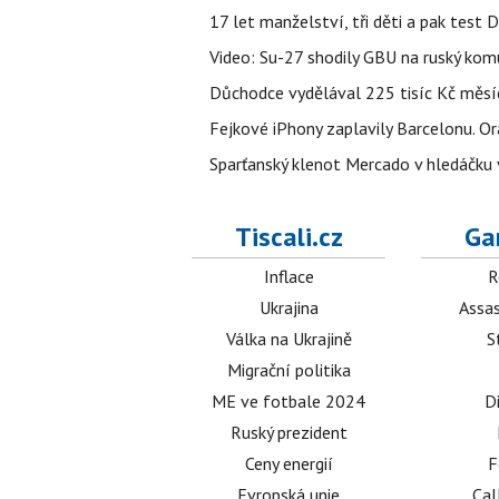
17 let manželství, tři děti a pak test D
Video: Su-27 shodily GBU na ruský ko
Důchodce vydělával 225 tisíc Kč měsí
Fejkové iPhony zaplavily Barcelonu. O
Sparťanský klenot Mercado v hledáčku 
Tiscali.cz
Ga
Inflace
R
Ukrajina
Assas
Válka na Ukrajině
S
Migrační politika
ME ve fotbale 2024
D
Ruský prezident
Ceny energií
F
Evropská unie
Cal