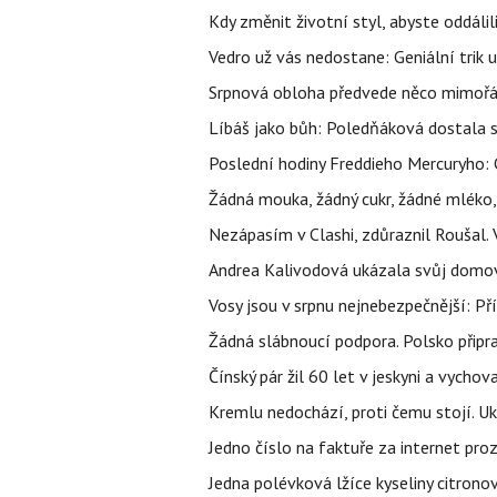
Kdy změnit životní styl, abyste oddáli
Vedro už vás nedostane: Geniální trik 
Srpnová obloha předvede něco mimořád
Líbáš jako bůh: Poledňáková dostala s
Poslední hodiny Freddieho Mercuryho: 
Žádná mouka, žádný cukr, žádné mléko,
Nezápasím v Clashi, zdůraznil Roušal. 
Andrea Kalivodová ukázala svůj domov:
Vosy jsou v srpnu nejnebezpečnější: Pří
Žádná slábnoucí podpora. Polsko připrav
Čínský pár žil 60 let v jeskyni a vychova
Kremlu nedochází, proti čemu stojí. Ukr
Jedno číslo na faktuře za internet proz
Jedna polévková lžíce kyseliny citronov