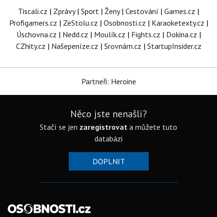
Tiscali.cz
|
Zprávy
|
Sport
|
Ženy
|
Cestování
|
Games.cz
|
Profigamers.cz
|
ZeStolu.cz
|
Osobnosti.cz
|
Karaoketexty.cz
|
Úschovna.cz
|
Nedd.cz
|
Moulík.cz
|
Fights.cz
|
Dokina.cz
|
CZhity.cz
|
Našepeníze.cz
|
Srovnám.cz
|
StartupInsider.cz
Partneři: Heroine
Něco jste nenašli?
Stačí se jen
zaregistrovat
a můžete tuto
databázi
DOPLNIT