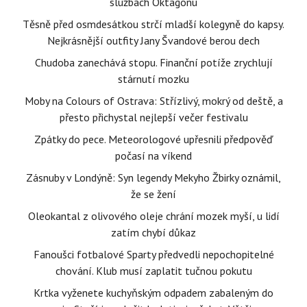
službách Oktagonu
Těsně před osmdesátkou strčí mladší kolegyně do kapsy.
Nejkrásnější outfity Jany Švandové berou dech
Chudoba zanechává stopu. Finanční potíže zrychlují
stárnutí mozku
Moby na Colours of Ostrava: Střízlivý, mokrý od deště, a
přesto přichystal nejlepší večer festivalu
Zpátky do pece. Meteorologové upřesnili předpověď
počasí na víkend
Zásnuby v Londýně: Syn legendy Mekyho Žbirky oznámil,
že se žení
Oleokantal z olivového oleje chrání mozek myší, u lidí
zatím chybí důkaz
Fanoušci fotbalové Sparty předvedli nepochopitelné
chování. Klub musí zaplatit tučnou pokutu
Krtka vyženete kuchyňským odpadem zabaleným do