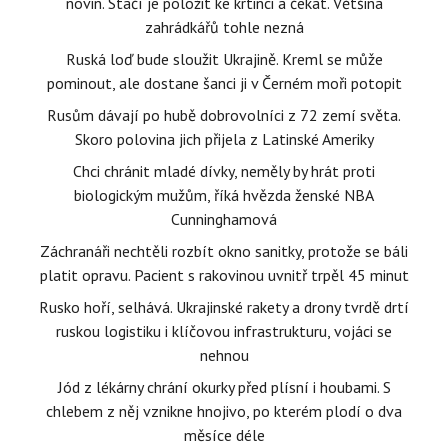
novin. Stačí je položit ke krtinci a čekat. Většina
zahrádkářů tohle nezná
Ruská loď bude sloužit Ukrajině. Kreml se může
pominout, ale dostane šanci ji v Černém moři potopit
Rusům dávají po hubě dobrovolníci z 72 zemí světa.
Skoro polovina jich přijela z Latinské Ameriky
Chci chránit mladé dívky, neměly by hrát proti
biologickým mužům, říká hvězda ženské NBA
Cunninghamová
Záchranáři nechtěli rozbít okno sanitky, protože se báli
platit opravu. Pacient s rakovinou uvnitř trpěl 45 minut
Rusko hoří, selhává. Ukrajinské rakety a drony tvrdě drtí
ruskou logistiku i klíčovou infrastrukturu, vojáci se
nehnou
Jód z lékárny chrání okurky před plísní i houbami. S
chlebem z něj vznikne hnojivo, po kterém plodí o dva
měsíce déle