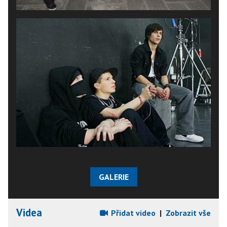
GALERIE
Videa
Přidat video
|
Zobrazit vše