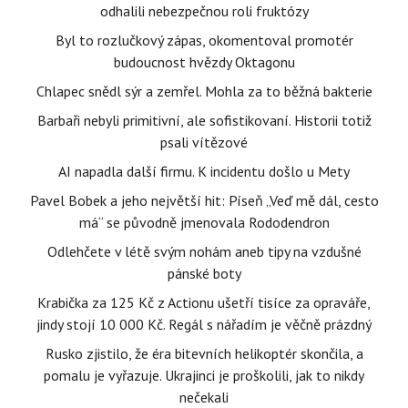
odhalili nebezpečnou roli fruktózy
Byl to rozlučkový zápas, okomentoval promotér
budoucnost hvězdy Oktagonu
Chlapec snědl sýr a zemřel. Mohla za to běžná bakterie
Barbaři nebyli primitivní, ale sofistikovaní. Historii totiž
psali vítězové
AI napadla další firmu. K incidentu došlo u Mety
Pavel Bobek a jeho největší hit: Píseň „Veď mě dál, cesto
má“ se původně jmenovala Rododendron
Odlehčete v létě svým nohám aneb tipy na vzdušné
pánské boty
Krabička za 125 Kč z Actionu ušetří tisíce za opraváře,
jindy stojí 10 000 Kč. Regál s nářadím je věčně prázdný
Rusko zjistilo, že éra bitevních helikoptér skončila, a
pomalu je vyřazuje. Ukrajinci je proškolili, jak to nikdy
nečekali