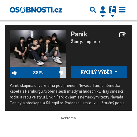
Panik
Žánry:
hip hop
RYCHLÝ VÝBĚR
88%
Panik, skupina dříve známa pod jménem Nevada Tan, je německá
kapela z Hamburgu, tvořena šesti mladými hudebníky. Hrají směsici
rocku a rapu ve stylu Linkin Park, ovšem s německými texty. Nevada
Tan byla předkapela Killerpilze. Podepsali smlouvu...
Stručný popis