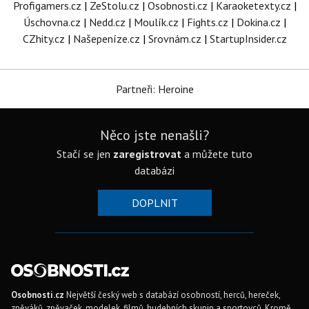
Profigamers.cz
|
ZeStolu.cz
|
Osobnosti.cz
|
Karaoketexty.cz
|
Úschovna.cz
|
Nedd.cz
|
Moulík.cz
|
Fights.cz
|
Dokina.cz
|
CZhity.cz
|
Našepeníze.cz
|
Srovnám.cz
|
StartupInsider.cz
Partneři: Heroine
Něco jste nenašli?
Stačí se jen
zaregistrovat
a můžete tuto
databázi
DOPLNIT
Osobnosti.cz
Největší český web s databází osobností, herců, hereček,
zpěváků, zpěvaček, modelek, filmů, hudebních skupin a sportovců. Kromě