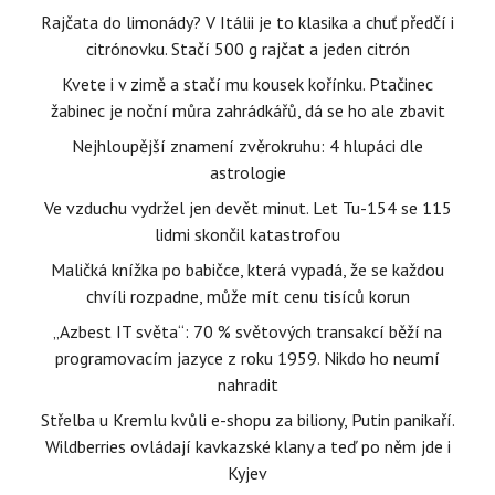
Rajčata do limonády? V Itálii je to klasika a chuť předčí i
citrónovku. Stačí 500 g rajčat a jeden citrón
Kvete i v zimě a stačí mu kousek kořínku. Ptačinec
žabinec je noční můra zahrádkářů, dá se ho ale zbavit
Nejhloupější znamení zvěrokruhu: 4 hlupáci dle
astrologie
Ve vzduchu vydržel jen devět minut. Let Tu-154 se 115
lidmi skončil katastrofou
Maličká knížka po babičce, která vypadá, že se každou
chvíli rozpadne, může mít cenu tisíců korun
„Azbest IT světa“: 70 % světových transakcí běží na
programovacím jazyce z roku 1959. Nikdo ho neumí
nahradit
Střelba u Kremlu kvůli e-shopu za biliony, Putin panikaří.
Wildberries ovládají kavkazské klany a teď po něm jde i
Kyjev