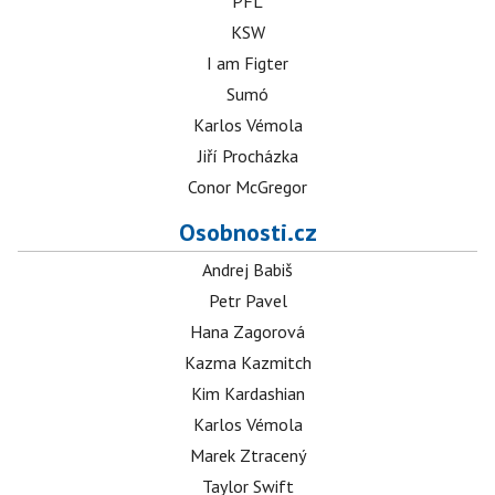
PFL
KSW
I am Figter
Sumó
Karlos Vémola
Jiří Procházka
Conor McGregor
Osobnosti.cz
Andrej Babiš
Petr Pavel
Hana Zagorová
Kazma Kazmitch
Kim Kardashian
Karlos Vémola
Marek Ztracený
Taylor Swift