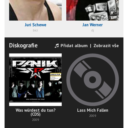
Juri Schewe
Jan Werner
bicí
dj
Diskografie
Přidat album
|
Zobrazit vše
Was würdest du tun?
Lass Mich Fallen
(CDS)
2009
2009