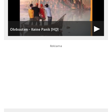
Ohrbooten - Keine Panik [HQ]
P