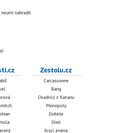
i neumí nahradit
jí
ti.cz
Zestolu.cz
abiš
Carcassonne
vel
Bang
orová
Osadníci z Katanu
mitch
Monopoly
shian
Dobble
émola
Dixit
acený
Krycí jména