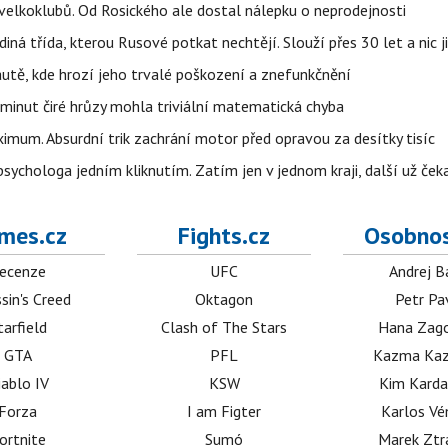
velkoklubů. Od Rosického ale dostal nálepku o neprodejnosti
ná třída, kterou Rusové potkat nechtějí. Slouží přes 30 let a nic j
autě, kde hrozí jeho trvalé poškození a znefunkčnění
 minut čiré hrůzy mohla triviální matematická chyba
imum. Absurdní trik zachrání motor před opravou za desítky tisíc
ychologa jedním kliknutím. Zatím jen v jednom kraji, další už čeka
mes.cz
Fights.cz
Osobnos
ecenze
UFC
Andrej B
sin's Creed
Oktagon
Petr Pa
tarfield
Clash of The Stars
Hana Zag
GTA
PFL
Kazma Kaz
iablo IV
KSW
Kim Karda
Forza
I am Figter
Karlos V
ortnite
Sumó
Marek Ztr