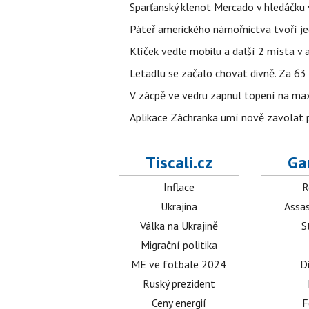
Sparťanský klenot Mercado v hledáčku 
Páteř amerického námořnictva tvoří jedi
Klíček vedle mobilu a další 2 místa v 
Letadlu se začalo chovat divně. Za 63
V zácpě ve vedru zapnul topení na max
Aplikace Záchranka umí nově zavolat ps
Tiscali.cz
Ga
Inflace
R
Ukrajina
Assas
Válka na Ukrajině
S
Migrační politika
ME ve fotbale 2024
D
Ruský prezident
Ceny energií
F