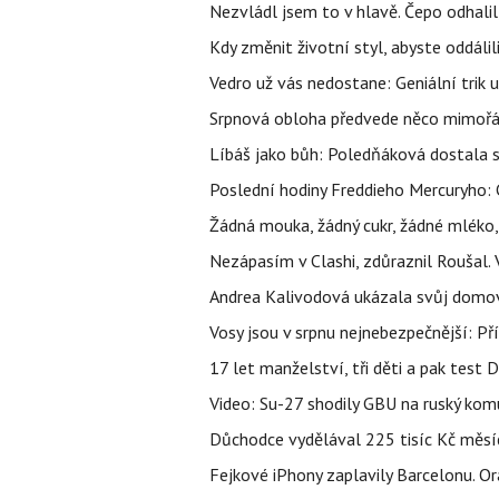
Nezvládl jsem to v hlavě. Čepo odhal
Kdy změnit životní styl, abyste oddáli
Vedro už vás nedostane: Geniální trik 
Srpnová obloha předvede něco mimořád
Líbáš jako bůh: Poledňáková dostala s
Poslední hodiny Freddieho Mercuryho: 
Žádná mouka, žádný cukr, žádné mléko,
Nezápasím v Clashi, zdůraznil Roušal. 
Andrea Kalivodová ukázala svůj domov:
Vosy jsou v srpnu nejnebezpečnější: Pří
17 let manželství, tři děti a pak test D
Video: Su-27 shodily GBU na ruský ko
Důchodce vydělával 225 tisíc Kč měsí
Fejkové iPhony zaplavily Barcelonu. O