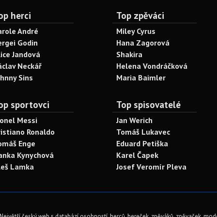
op herci
Top zpěváci
arole André
Miley Cyrus
ergei Godin
Hana Zagorová
lice Jandová
Shakira
áclav Neckář
Helena Vondráčková
ohnny Sins
Maria Baimler
op sportovci
Top spisovatelé
ionel Messi
Jan Werich
ristiano Ronaldo
Tomáš Lukavec
omáš Enge
Eduard Petiška
anka Kynychová
Karel Čapek
leš Lamka
Josef Veromír Pleva
Největší český web s databází osobností, herců, hereček, zpěváků, zpěvaček, mod