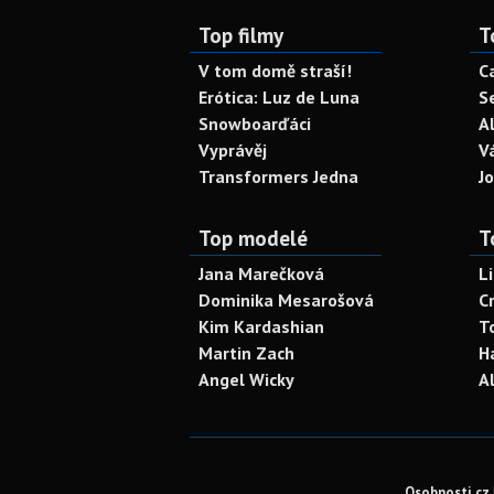
Top filmy
T
V tom domě straší!
C
Erótica: Luz de Luna
S
Snowboarďáci
A
Vyprávěj
V
Transformers Jedna
J
Top modelé
T
Jana Marečková
L
Dominika Mesarošová
C
Kim Kardashian
T
Martin Zach
H
Angel Wicky
A
Osobnosti.cz