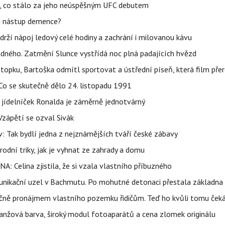
il, co stálo za jeho neúspěšným UFC debutem
li nástup demence?
udrží nápoj ledový celé hodiny a zachrání i milovanou kávu
ného. Zatmění Slunce vystřídá noc plná padajících hvězd
topku, Bartoška odmítl sportovat a ústřední píseň, která film pře
Co se skutečně dělo 24. listopadu 1991
 jídelníček Ronalda je záměrně jednotvárný
Vzápětí se ozval Sivák
 Tak bydlí jedna z nejznámějších tváří české zábavy
rodní triky, jak je vyhnat ze zahrady a domu
NA: Celina zjistila, že si vzala vlastního příbuzného
munikační uzel v Bachmutu. Po mohutné detonaci přestala základna
čně pronájmem vlastního pozemku řidičům. Teď ho kvůli tomu ček
ranžová barva, široký modul fotoaparátů a cena zlomek originálu