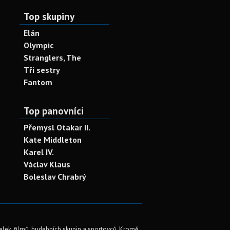
Top skupiny
Elán
Olympic
Stranglers, The
Tři sestry
Fantom
Top panovníci
Přemysl Otakar II.
Kate Middleton
Karel IV.
Václav Klaus
Boleslav Chrabrý
elek, filmů, hudebních skupin a sportovců. Kromě