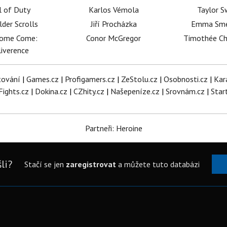
l of Duty
Karlos Vémola
Taylor S
lder Scrolls
Jiří Procházka
Emma Sm
dome Come:
Conor McGregor
Timothée C
iverence
tování
|
Games.cz
|
Profigamers.cz
|
ZeStolu.cz
|
Osobnosti.cz
|
Kar
Fights.cz
|
Dokina.cz
|
CZhity.cz
|
Našepeníze.cz
|
Srovnám.cz
|
Star
Partneři: Heroine
li?
Stačí se jen
zaregistrovat
a můžete tuto databázi