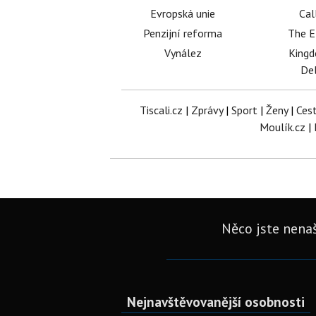
Evropská unie
Cal
Penzijní reforma
The E
Vynález
King
Del
Tiscali.cz
|
Zprávy
|
Sport
|
Ženy
|
Ces
Moulík.cz
|
Něco jste nenaš
Nejnavštěvovanější osobnosti