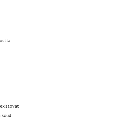
rostla
 existovat
á soud