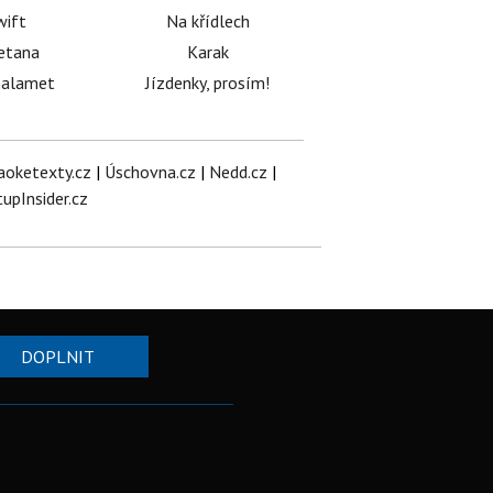
wift
Na křídlech
etana
Karak
halamet
Jízdenky, prosím!
aoketexty.cz
|
Úschovna.cz
|
Nedd.cz
|
tupInsider.cz
DOPLNIT