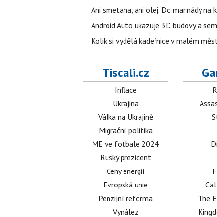
Ani smetana, ani olej. Do marinády na k
Android Auto ukazuje 3D budovy a sema
Kolik si vydělá kadeřnice v malém měst
Tiscali.cz
Ga
Inflace
R
Ukrajina
Assas
Válka na Ukrajině
S
Migrační politika
ME ve fotbale 2024
D
Ruský prezident
Ceny energií
F
Evropská unie
Cal
Penzijní reforma
The E
Vynález
King