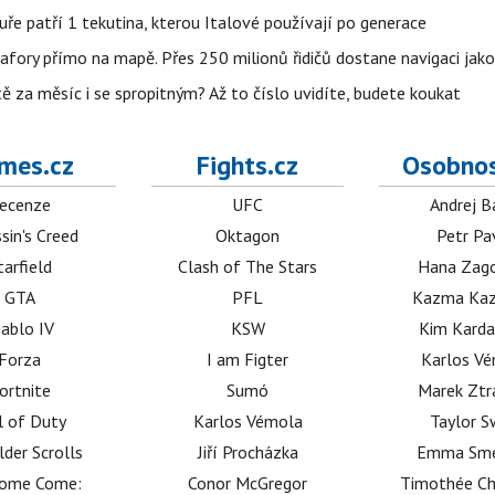
uře patří 1 tekutina, kterou Italové používají po generace
fory přímo na mapě. Přes 250 milionů řidičů dostane navigaci jako
ě za měsíc i se spropitným? Až to číslo uvidíte, budete koukat
mes.cz
Fights.cz
Osobnos
ecenze
UFC
Andrej B
sin's Creed
Oktagon
Petr Pa
tarfield
Clash of The Stars
Hana Zag
GTA
PFL
Kazma Kaz
iablo IV
KSW
Kim Karda
Forza
I am Figter
Karlos V
ortnite
Sumó
Marek Ztr
l of Duty
Karlos Vémola
Taylor S
lder Scrolls
Jiří Procházka
Emma Sm
dome Come:
Conor McGregor
Timothée C