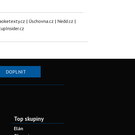
aoketexty.cz
|
Úschovna.cz
|
Nedd.cz
|
tupInsider.cz
DOPLNIT
Top skupiny
Elán