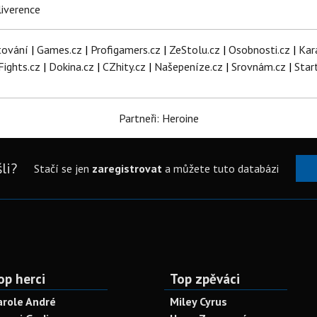
iverence
tování
|
Games.cz
|
Profigamers.cz
|
ZeStolu.cz
|
Osobnosti.cz
|
Kar
Fights.cz
|
Dokina.cz
|
CZhity.cz
|
Našepeníze.cz
|
Srovnám.cz
|
Star
Partneři: Heroine
li?
Stačí se jen
zaregistrovat
a můžete tuto databázi
op herci
Top zpěváci
arole André
Miley Cyrus