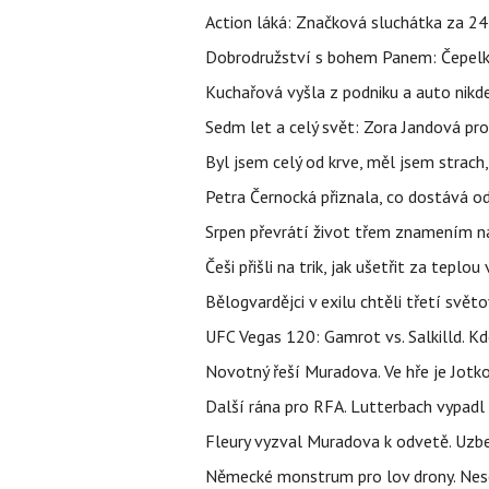
Action láká: Značková sluchátka za 244 k
Dobrodružství s bohem Panem: Čepelka 
Kuchařová vyšla z podniku a auto nikde.
Sedm let a celý svět: Zora Jandová pr
Byl jsem celý od krve, měl jsem strach
Petra Černocká přiznala, co dostává o
Srpen převrátí život třem znamením na
Češi přišli na trik, jak ušetřit za tepl
Bělogvardějci v exilu chtěli třetí svě
UFC Vegas 120: Gamrot vs. Salkilld. Kd
Novotný řeší Muradova. Ve hře je Jotko
Další rána pro RFA. Lutterbach vypadl
Fleury vyzval Muradova k odvetě. Uzbe
Německé monstrum pro lov drony. Nese 