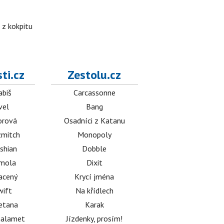
 z kokpitu
ti.cz
Zestolu.cz
abiš
Carcassonne
vel
Bang
orová
Osadníci z Katanu
mitch
Monopoly
shian
Dobble
émola
Dixit
acený
Krycí jména
wift
Na křídlech
etana
Karak
halamet
Jízdenky, prosím!