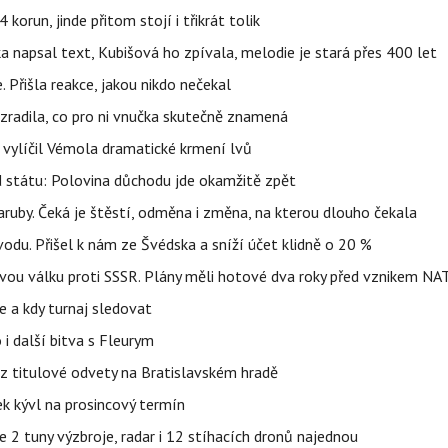
orun, jinde přitom stojí i třikrát tolik
napsal text, Kubišová ho zpívala, melodie je stará přes 400 let
 Přišla reakce, jakou nikdo nečekal
ozradila, co pro ni vnučka skutečně znamená
, vylíčil Vémola dramatické krmení lvů
d státu: Polovina důchodu jde okamžitě zpět
ruby. Čeká je štěstí, odměna i změna, na kterou dlouho čekala
ou vodu. Přišel k nám ze Švédska a sníží účet klidně o 20 %
tovou válku proti SSSR. Plány měli hotové dva roky před vznikem NA
e a kdy turnaj sledovat
 i další bitva s Fleurym
 z titulové odvety na Bratislavském hradě
k kývl na prosincový termín
2 tuny výzbroje, radar i 12 stíhacích dronů najednou