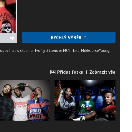
RYCHLÝ VÝBĚR
hopová crew skupina. Tvoří ji 3 členové MC's - Like, Mibbs a BeYoung.
Přidat fotku
|
Zobrazit vše