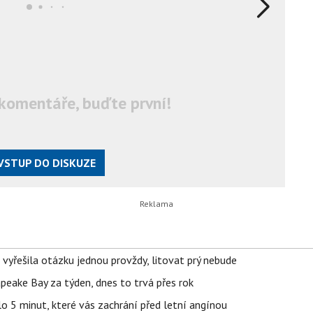
komentáře, buďte první!
VSTUP DO DISKUZE
 vyřešila otázku jednou provždy, litovat prý nebude
apeake Bay za týden, dnes to trvá přes rok
o 5 minut, které vás zachrání před letní angínou