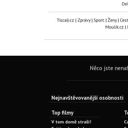
Del
Tiscali.cz
|
Zprávy
|
Sport
|
Ženy
|
Ces
Moulík.cz
|
Něco jste nenaš
Nejnavštěvovanější osobnosti
Top filmy
T
V tom domě straší!
C