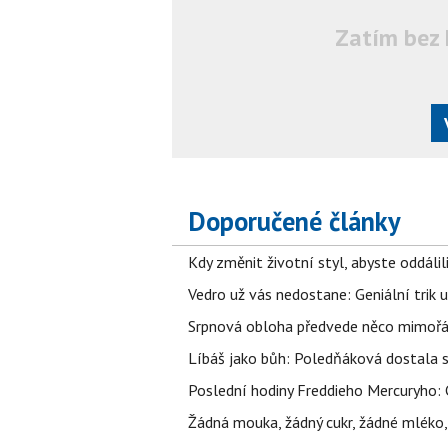
Zatím bez 
Doporučené články
Kdy změnit životní styl, abyste oddáli
Vedro už vás nedostane: Geniální trik 
Srpnová obloha předvede něco mimořád
Líbáš jako bůh: Poledňáková dostala s
Poslední hodiny Freddieho Mercuryho: 
Žádná mouka, žádný cukr, žádné mléko,