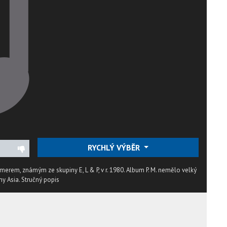
RYCHLÝ VÝBĚR
erem, známým ze skupiny E, L & P, v r. 1980. Album P. M. nemělo velký
ny Asia.
Stručný popis