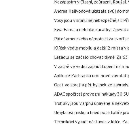
Nezápasím v Clashi, zdůraznil Roušal. 
Andrea Kalivodová ukázala svůj domov:
Vosy jsou v srpnu nejnebezpečnější: Pří
Ewa Farna a nelehké začátky: Zpěvačce,
Páteř amerického námořnictva tvoří jedi
Klíček vedle mobilu a další 2 místa v 
Letadlu se začalo chovat divně. Za 63
V zácpě ve vedru zapnul topení na max
Aplikace Záchranka umí nově zavolat ps
Ocet ve spreji a pět bylinek ze zahrady
ADAC spočítal provozní náklady 30 SUV 
Truhlíky jsou v srpnu unavené a nekve
Umyla psí misku a hned poté talíře pro 
Technikovi vypadl nástavec z klíče. Za 