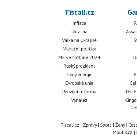
Tiscali.cz
Ga
Inflace
R
Ukrajina
Assas
Válka na Ukrajině
S
Migrační politika
ME ve fotbale 2024
D
Ruský prezident
Ceny energií
F
Evropská unie
Cal
Penzijní reforma
The E
Vynález
King
Del
Tiscali.cz
|
Zprávy
|
Sport
|
Ženy
|
Ces
Moulík.cz
|