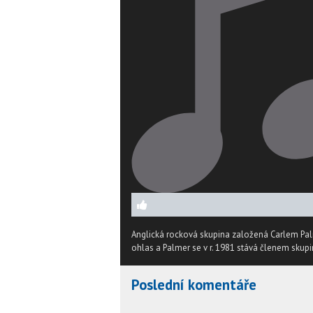
Anglická rocková skupina založená Carlem Palm
ohlas a Palmer se v r. 1981 stává členem skupi
Poslední komentáře