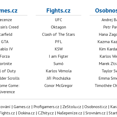
mes.cz
Fights.cz
Osobnos
ecenze
UFC
Andrej B
sin's Creed
Oktagon
Petr Pa
tarfield
Clash of The Stars
Hana Zag
GTA
PFL
Kazma Kaz
iablo IV
KSW
Kim Karda
Forza
I am Figter
Karlos V
ortnite
Sumó
Marek Ztr
l of Duty
Karlos Vémola
Taylor S
lder Scrolls
Jiří Procházka
Emma Sm
dome Come:
Conor McGregor
Timothée C
iverence
tování
|
Games.cz
|
Profigamers.cz
|
ZeStolu.cz
|
Osobnosti.cz
|
Kar
Fights.cz
|
Dokina.cz
|
CZhity.cz
|
Našepeníze.cz
|
Srovnám.cz
|
Star