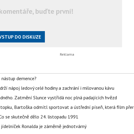
komentáře, buďte první!
VSTUP DO DISKUZE
li nástup demence?
udrží nápoj ledový celé hodiny a zachrání i milovanou kávu
ného. Zatmění Slunce vystřídá noc plná padajících hvězd
topku, Bartoška odmítl sportovat a ústřední píseň, která film pře
Co se skutečně dělo 24. listopadu 1991
 jídelníček Ronalda je záměrně jednotvárný