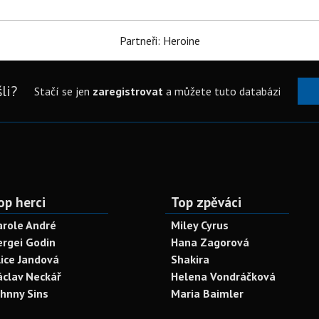
Partneři: Heroine
li?
Stačí se jen
zaregistrovat
a můžete tuto databázi
op herci
Top zpěváci
arole André
Miley Cyrus
ergei Godin
Hana Zagorová
lice Jandová
Shakira
áclav Neckář
Helena Vondráčková
ohnny Sins
Maria Baimler