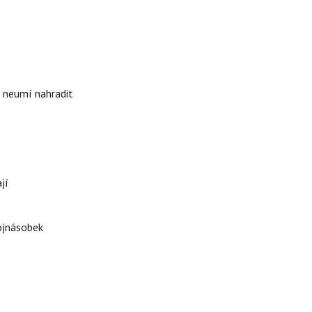
i neumí nahradit
jí
rojnásobek