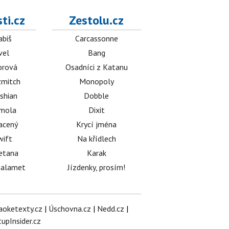
ti.cz
Zestolu.cz
abiš
Carcassonne
vel
Bang
orová
Osadníci z Katanu
mitch
Monopoly
shian
Dobble
émola
Dixit
acený
Krycí jména
wift
Na křídlech
etana
Karak
halamet
Jízdenky, prosím!
aoketexty.cz
|
Úschovna.cz
|
Nedd.cz
|
tupInsider.cz