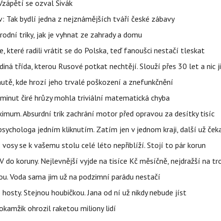
Vzápětí se ozval Sivák
 Tak bydlí jedna z nejznámějších tváří české zábavy
rodní triky, jak je vyhnat ze zahrady a domu
 které radili vrátit se do Polska, teď fanoušci nestačí tleskat
ná třída, kterou Rusové potkat nechtějí. Slouží přes 30 let a nic j
autě, kde hrozí jeho trvalé poškození a znefunkčnění
 minut čiré hrůzy mohla triviální matematická chyba
imum. Absurdní trik zachrání motor před opravou za desítky tisíc
ychologa jedním kliknutím. Zatím jen v jednom kraji, další už čeka
: vosy se k vašemu stolu celé léto nepřiblíží. Stojí to pár korun
do koruny. Nejlevnější vyjde na tisíce Kč měsíčně, nejdražší na t
tou. Voda sama jim už na podzimní parádu nestačí
hosty. Stejnou houbičkou. Jana od ní už nikdy nebude jíst
okamžik ohrozil raketou miliony lidí