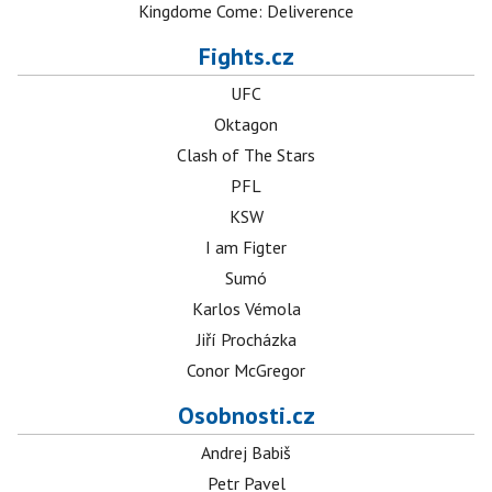
Kingdome Come: Deliverence
Fights.cz
UFC
Oktagon
Clash of The Stars
PFL
KSW
I am Figter
Sumó
Karlos Vémola
Jiří Procházka
Conor McGregor
Osobnosti.cz
Andrej Babiš
Petr Pavel