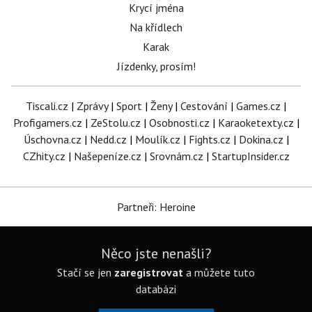
Krycí jména
Na křídlech
Karak
Jízdenky, prosím!
Tiscali.cz
|
Zprávy
|
Sport
|
Ženy
|
Cestování
|
Games.cz
|
Profigamers.cz
|
ZeStolu.cz
|
Osobnosti.cz
|
Karaoketexty.cz
|
Úschovna.cz
|
Nedd.cz
|
Moulík.cz
|
Fights.cz
|
Dokina.cz
|
CZhity.cz
|
Našepeníze.cz
|
Srovnám.cz
|
StartupInsider.cz
Partneři: Heroine
Něco jste nenašli?
Stačí se jen
zaregistrovat
a můžete tuto
databázi