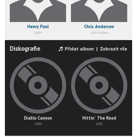
Henry Paul
Chris Andersen
zpěv
zpěv, kytara
Diskografie
Přidat album
|
Zobrazit vše
Diablo Canyon
Hittin´ The Road
1994
1993