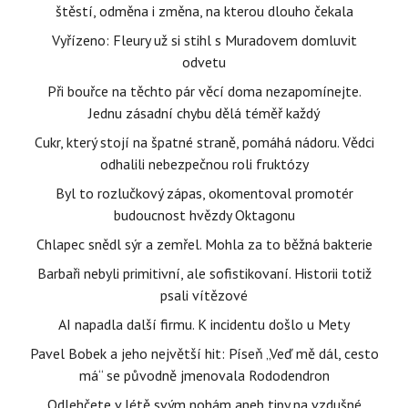
štěstí, odměna i změna, na kterou dlouho čekala
Vyřízeno: Fleury už si stihl s Muradovem domluvit
odvetu
Při bouřce na těchto pár věcí doma nezapomínejte.
Jednu zásadní chybu dělá téměř každý
Cukr, který stojí na špatné straně, pomáhá nádoru. Vědci
odhalili nebezpečnou roli fruktózy
Byl to rozlučkový zápas, okomentoval promotér
budoucnost hvězdy Oktagonu
Chlapec snědl sýr a zemřel. Mohla za to běžná bakterie
Barbaři nebyli primitivní, ale sofistikovaní. Historii totiž
psali vítězové
AI napadla další firmu. K incidentu došlo u Mety
Pavel Bobek a jeho největší hit: Píseň „Veď mě dál, cesto
má“ se původně jmenovala Rododendron
Odlehčete v létě svým nohám aneb tipy na vzdušné