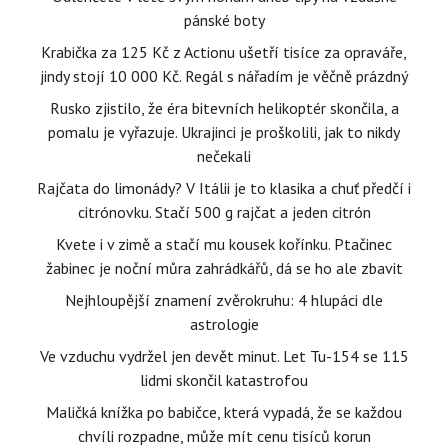
pánské boty
Krabička za 125 Kč z Actionu ušetří tisíce za opraváře,
jindy stojí 10 000 Kč. Regál s nářadím je věčně prázdný
Rusko zjistilo, že éra bitevních helikoptér skončila, a
pomalu je vyřazuje. Ukrajinci je proškolili, jak to nikdy
nečekali
Rajčata do limonády? V Itálii je to klasika a chuť předčí i
citrónovku. Stačí 500 g rajčat a jeden citrón
Kvete i v zimě a stačí mu kousek kořínku. Ptačinec
žabinec je noční můra zahrádkářů, dá se ho ale zbavit
Nejhloupější znamení zvěrokruhu: 4 hlupáci dle
astrologie
Ve vzduchu vydržel jen devět minut. Let Tu-154 se 115
lidmi skončil katastrofou
Maličká knížka po babičce, která vypadá, že se každou
chvíli rozpadne, může mít cenu tisíců korun