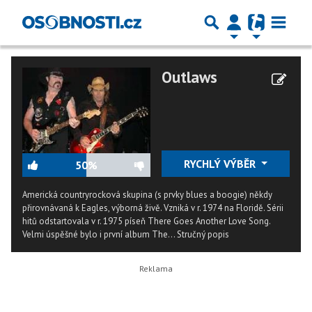
Outlaws
RYCHLÝ VÝBĚR
50%
Americká countryrocková skupina (s prvky blues a boogie) někdy
přirovnávaná k Eagles, výborná živě. Vzniká v r. 1974 na Floridě. Sérii
hitů odstartovala v r. 1975 píseň There Goes Another Love Song.
Velmi úspěšné bylo i první album The...
Stručný popis