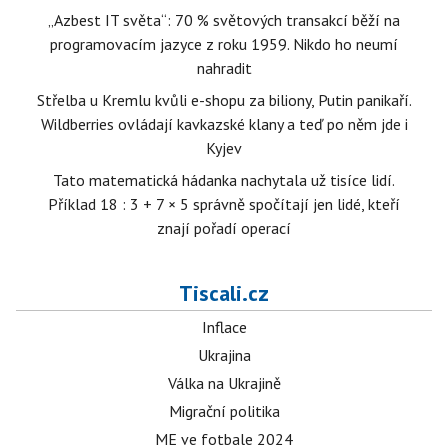
„Azbest IT světa“: 70 % světových transakcí běží na
programovacím jazyce z roku 1959. Nikdo ho neumí
nahradit
Střelba u Kremlu kvůli e-shopu za biliony, Putin panikaří.
Wildberries ovládají kavkazské klany a teď po něm jde i
Kyjev
Tato matematická hádanka nachytala už tisíce lidí.
Příklad 18 : 3 + 7 × 5 správně spočítají jen lidé, kteří
znají pořadí operací
Tiscali.cz
Inflace
Ukrajina
Válka na Ukrajině
Migrační politika
ME ve fotbale 2024