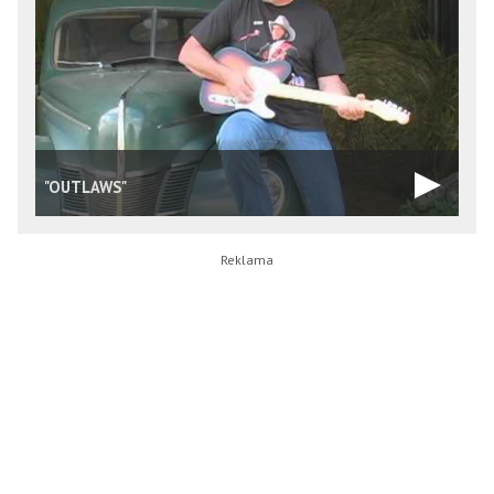
"OUTLAWS"
O