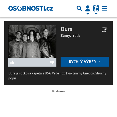
Ours
Žánry:
rock
RYCHLÝ VÝBĚR
Ours je rocková kapela z USA. Vede ji zpěvák Jimmy Gnecco.
Stručný
popis