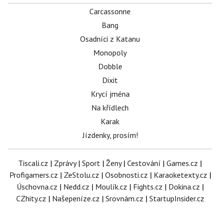
Carcassonne
Bang
Osadníci z Katanu
Monopoly
Dobble
Dixit
Krycí jména
Na křídlech
Karak
Jízdenky, prosím!
Tiscali.cz
|
Zprávy
|
Sport
|
Ženy
|
Cestování
|
Games.cz
|
Profigamers.cz
|
ZeStolu.cz
|
Osobnosti.cz
|
Karaoketexty.cz
|
Úschovna.cz
|
Nedd.cz
|
Moulík.cz
|
Fights.cz
|
Dokina.cz
|
CZhity.cz
|
Našepeníze.cz
|
Srovnám.cz
|
StartupInsider.cz