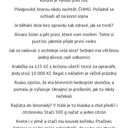
korunu je vyhubí přes noc
Předpověď, kterou nikdo nechtěl. ČHMÚ: Pořádně se
ochladí až na konci srpna
Je běhání dole bez opravdu tak zdravé, jak se tvrdí?
Álvaro Soler a pět písní, které voní mořem: Tohle si
pustíte, jakmile přijde první vedro
Jak se radovat z orchideje celá léta? Selhání má většinou
jediný důvod, radí odborníci
Krabička za 125 Kč z Actionu ušetří tisíce za opraváře,
jindy stojí 10 000 Kč. Regál s nářadím je věčně prázdný
Rusko zjistilo, že éra bitevních helikoptér skončila, a
pomalu je vyřazuje. Ukrajinci je proškolili, jak to nikdy
nečekali
Rajčata do limonády? V Itálii je to klasika a chuť předčí i
citrónovku. Stačí 500 g rajčat a jeden citrón
Kvete i v zimě a stačí mu kousek kořínku. Ptačinec