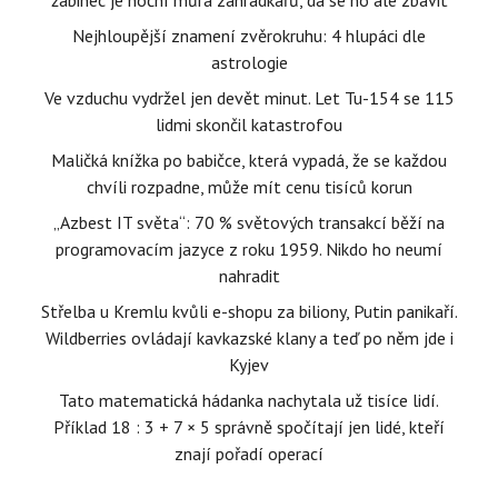
žabinec je noční můra zahrádkářů, dá se ho ale zbavit
Nejhloupější znamení zvěrokruhu: 4 hlupáci dle
astrologie
Ve vzduchu vydržel jen devět minut. Let Tu-154 se 115
lidmi skončil katastrofou
Maličká knížka po babičce, která vypadá, že se každou
chvíli rozpadne, může mít cenu tisíců korun
„Azbest IT světa“: 70 % světových transakcí běží na
programovacím jazyce z roku 1959. Nikdo ho neumí
nahradit
Střelba u Kremlu kvůli e-shopu za biliony, Putin panikaří.
Wildberries ovládají kavkazské klany a teď po něm jde i
Kyjev
Tato matematická hádanka nachytala už tisíce lidí.
Příklad 18 : 3 + 7 × 5 správně spočítají jen lidé, kteří
znají pořadí operací