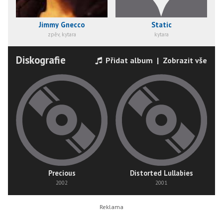
Jimmy Gnecco
Static
zpěv, kytara
kytara
Diskografie
Přidat album
|
Zobrazit vše
Precious
Distorted Lullabies
2002
2001