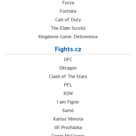
Forza
Fortnite
Call of Duty
The Elder Scrolls
Kingdome Come: Deliverence
Fights.cz
UFC
Oktagon
Clash of The Stars
PFL
KSW
I am Figter
Sumó
Karlos Vémola
Jiří Procházka
Conor McGregor