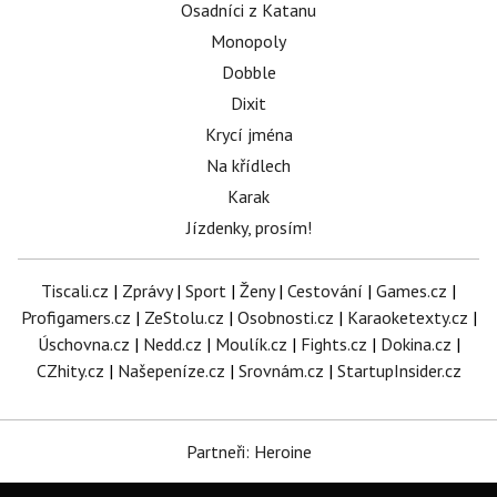
Osadníci z Katanu
Monopoly
Dobble
Dixit
Krycí jména
Na křídlech
Karak
Jízdenky, prosím!
Tiscali.cz
|
Zprávy
|
Sport
|
Ženy
|
Cestování
|
Games.cz
|
Profigamers.cz
|
ZeStolu.cz
|
Osobnosti.cz
|
Karaoketexty.cz
|
Úschovna.cz
|
Nedd.cz
|
Moulík.cz
|
Fights.cz
|
Dokina.cz
|
CZhity.cz
|
Našepeníze.cz
|
Srovnám.cz
|
StartupInsider.cz
Partneři: Heroine