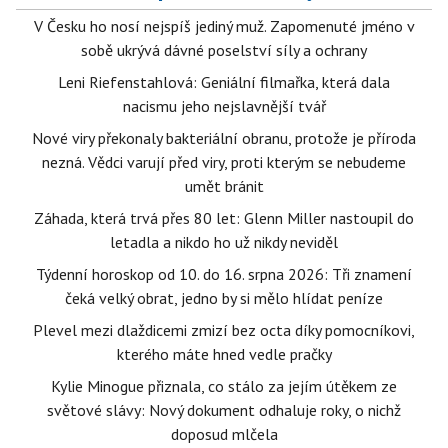
V Česku ho nosí nejspíš jediný muž. Zapomenuté jméno v
sobě ukrývá dávné poselství síly a ochrany
Leni Riefenstahlová: Geniální filmařka, která dala
nacismu jeho nejslavnější tvář
Nové viry překonaly bakteriální obranu, protože je příroda
nezná. Vědci varují před viry, proti kterým se nebudeme
umět bránit
Záhada, která trvá přes 80 let: Glenn Miller nastoupil do
letadla a nikdo ho už nikdy neviděl
Týdenní horoskop od 10. do 16. srpna 2026: Tři znamení
čeká velký obrat, jedno by si mělo hlídat peníze
Plevel mezi dlaždicemi zmizí bez octa díky pomocníkovi,
kterého máte hned vedle pračky
Kylie Minogue přiznala, co stálo za jejím útěkem ze
světové slávy: Nový dokument odhaluje roky, o nichž
doposud mlčela