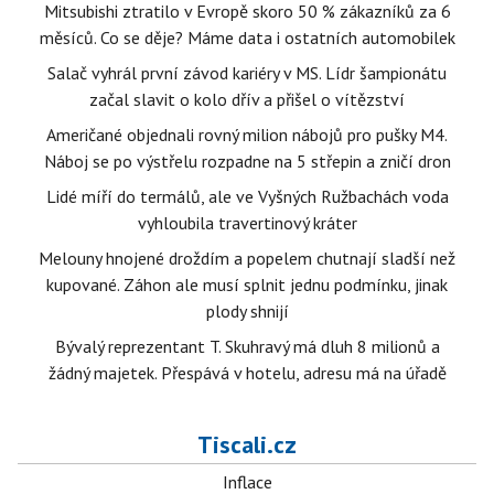
Mitsubishi ztratilo v Evropě skoro 50 % zákazníků za 6
měsíců. Co se děje? Máme data i ostatních automobilek
Salač vyhrál první závod kariéry v MS. Lídr šampionátu
začal slavit o kolo dřív a přišel o vítězství
Američané objednali rovný milion nábojů pro pušky M4.
Náboj se po výstřelu rozpadne na 5 střepin a zničí dron
Lidé míří do termálů, ale ve Vyšných Ružbachách voda
vyhloubila travertinový kráter
Melouny hnojené droždím a popelem chutnají sladší než
kupované. Záhon ale musí splnit jednu podmínku, jinak
plody shnijí
Bývalý reprezentant T. Skuhravý má dluh 8 milionů a
žádný majetek. Přespává v hotelu, adresu má na úřadě
Tiscali.cz
Inflace