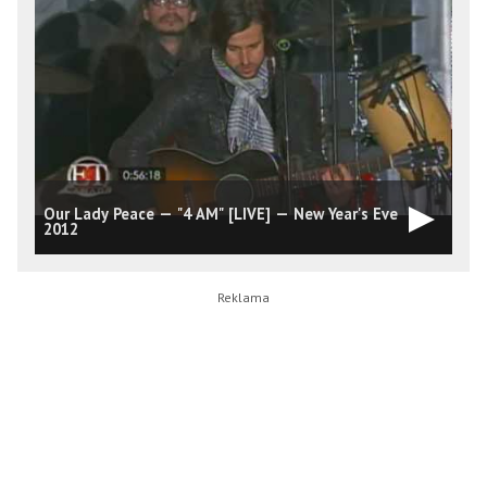
Our Lady Peace — "4 AM" [LIVE] — New Year's Eve
O
2012