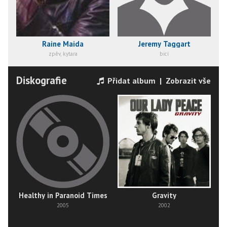
Raine Maida
Jeremy Taggart
zpěv, kytara
bicí
Diskografie
Přidat album
|
Zobrazit vše
Healthy in Paranoid Times
Gravity
2005
2002