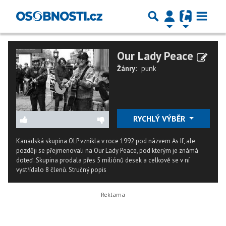
Our Lady Peace
Žánry:
punk
RYCHLÝ VÝBĚR
Kanadská skupina OLP vznikla v roce 1992 pod názvem As If, ale
později se přejmenovali na Our Lady Peace, pod kterým je známá
doteď. Skupina prodala přes 5 miliónů desek a celkově se v ní
vystřídalo 8 členů.
Stručný popis