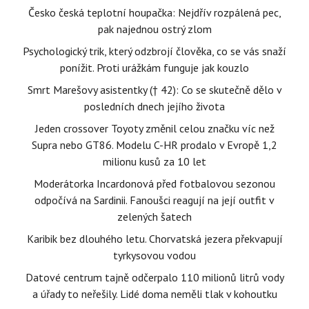
Česko česká teplotní houpačka: Nejdřív rozpálená pec,
pak najednou ostrý zlom
Psychologický trik, který odzbrojí člověka, co se vás snaží
ponížit. Proti urážkám funguje jak kouzlo
Smrt Marešovy asistentky († 42): Co se skutečně dělo v
posledních dnech jejího života
Jeden crossover Toyoty změnil celou značku víc než
Supra nebo GT86. Modelu C-HR prodalo v Evropě 1,2
milionu kusů za 10 let
Moderátorka Incardonová před fotbalovou sezonou
odpočívá na Sardinii. Fanoušci reagují na její outfit v
zelených šatech
Karibik bez dlouhého letu. Chorvatská jezera překvapují
tyrkysovou vodou
Datové centrum tajně odčerpalo 110 milionů litrů vody
a úřady to neřešily. Lidé doma neměli tlak v kohoutku