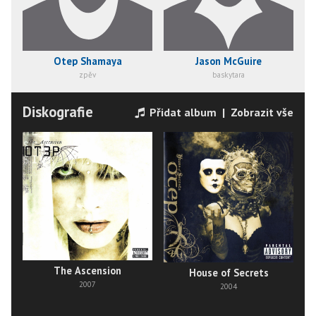
Otep Shamaya
Jason McGuire
zpěv
baskytara
Diskografie
Přidat album
|
Zobrazit vše
The Ascension
House of Secrets
2007
2004