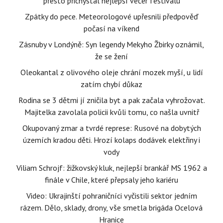
přesto přichystal nejlepší večer festivalu
Zpátky do pece. Meteorologové upřesnili předpověď
počasí na víkend
Zásnuby v Londýně: Syn legendy Mekyho Žbirky oznámil,
že se žení
Oleokantal z olivového oleje chrání mozek myší, u lidí
zatím chybí důkaz
Rodina se 3 dětmi jí zničila byt a pak začala vyhrožovat.
Majitelka zavolala policii kvůli tomu, co našla uvnitř
Okupovaný zmar a tvrdé represe: Rusové na dobytých
územích kradou děti. Hrozí kolaps dodávek elektřiny i
vody
Viliam Schrojf: žižkovský kluk, nejlepší brankář MS 1962 a
finále v Chile, které přepsaly jeho kariéru
Video: Ukrajinští pohraničníci vyčistili sektor jedním
rázem. Dělo, sklady, drony, vše smetla brigáda Ocelová
Hranice