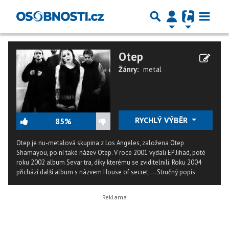
Otep
Žánry:
metal
RYCHLÝ VÝBĚR
85%
Otep je nu-metalová skupina z Los Angeles, založena Otep
Shamayou, po ní také název Otep. V roce 2001 vydali EP Jihad, poté
roku 2002 album Sevar tra, díky kterému se zviditelnili. Roku 2004
přichází další album s názvem House of secret,...
Stručný popis