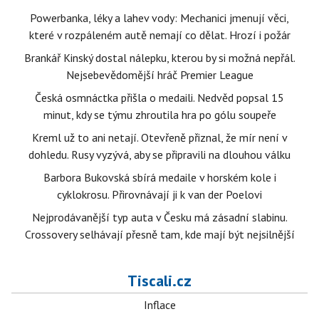
Powerbanka, léky a lahev vody: Mechanici jmenují věci,
které v rozpáleném autě nemají co dělat. Hrozí i požár
Brankář Kinský dostal nálepku, kterou by si možná nepřál.
Nejsebevědomější hráč Premier League
Česká osmnáctka přišla o medaili. Nedvěd popsal 15
minut, kdy se týmu zhroutila hra po gólu soupeře
Kreml už to ani netají. Otevřeně přiznal, že mír není v
dohledu. Rusy vyzývá, aby se připravili na dlouhou válku
Barbora Bukovská sbírá medaile v horském kole i
cyklokrosu. Přirovnávají ji k van der Poelovi
Nejprodávanější typ auta v Česku má zásadní slabinu.
Crossovery selhávají přesně tam, kde mají být nejsilnější
Tiscali.cz
Inflace