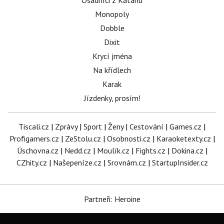
Osadníci z Katanu
Monopoly
Dobble
Dixit
Krycí jména
Na křídlech
Karak
Jízdenky, prosím!
Tiscali.cz
|
Zprávy
|
Sport
|
Ženy
|
Cestování
|
Games.cz
|
Profigamers.cz
|
ZeStolu.cz
|
Osobnosti.cz
|
Karaoketexty.cz
|
Úschovna.cz
|
Nedd.cz
|
Moulík.cz
|
Fights.cz
|
Dokina.cz
|
CZhity.cz
|
Našepeníze.cz
|
Srovnám.cz
|
StartupInsider.cz
Partneři: Heroine