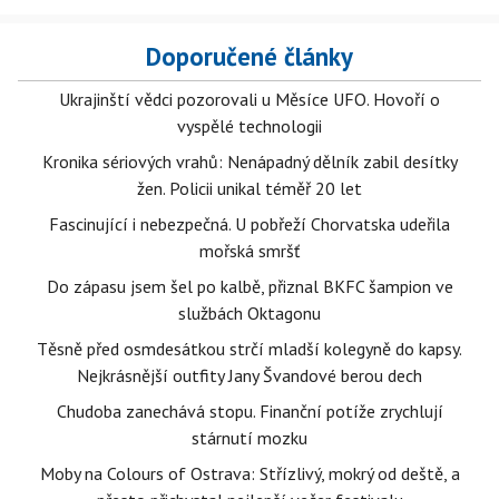
Doporučené články
Ukrajinští vědci pozorovali u Měsíce UFO. Hovoří o
vyspělé technologii
Kronika sériových vrahů: Nenápadný dělník zabil desítky
žen. Policii unikal téměř 20 let
Fascinující i nebezpečná. U pobřeží Chorvatska udeřila
mořská smršť
Do zápasu jsem šel po kalbě, přiznal BKFC šampion ve
službách Oktagonu
Těsně před osmdesátkou strčí mladší kolegyně do kapsy.
Nejkrásnější outfity Jany Švandové berou dech
Chudoba zanechává stopu. Finanční potíže zrychlují
stárnutí mozku
Moby na Colours of Ostrava: Střízlivý, mokrý od deště, a