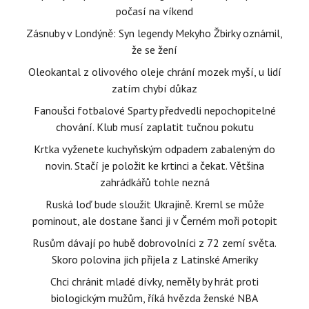
počasí na víkend
Zásnuby v Londýně: Syn legendy Mekyho Žbirky oznámil,
že se žení
Oleokantal z olivového oleje chrání mozek myší, u lidí
zatím chybí důkaz
Fanoušci fotbalové Sparty předvedli nepochopitelné
chování. Klub musí zaplatit tučnou pokutu
Krtka vyženete kuchyňským odpadem zabaleným do
novin. Stačí je položit ke krtinci a čekat. Většina
zahrádkářů tohle nezná
Ruská loď bude sloužit Ukrajině. Kreml se může
pominout, ale dostane šanci ji v Černém moři potopit
Rusům dávají po hubě dobrovolníci z 72 zemí světa.
Skoro polovina jich přijela z Latinské Ameriky
Chci chránit mladé dívky, neměly by hrát proti
biologickým mužům, říká hvězda ženské NBA