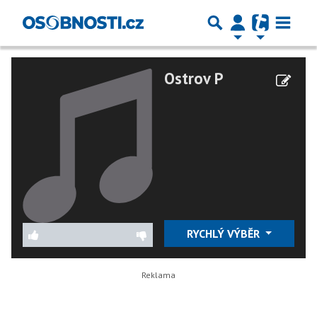
Ostrov P
RYCHLÝ VÝBĚR