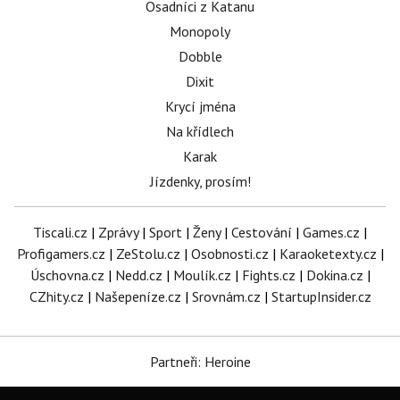
Osadníci z Katanu
Monopoly
Dobble
Dixit
Krycí jména
Na křídlech
Karak
Jízdenky, prosím!
Tiscali.cz
|
Zprávy
|
Sport
|
Ženy
|
Cestování
|
Games.cz
|
Profigamers.cz
|
ZeStolu.cz
|
Osobnosti.cz
|
Karaoketexty.cz
|
Úschovna.cz
|
Nedd.cz
|
Moulík.cz
|
Fights.cz
|
Dokina.cz
|
CZhity.cz
|
Našepeníze.cz
|
Srovnám.cz
|
StartupInsider.cz
Partneři: Heroine