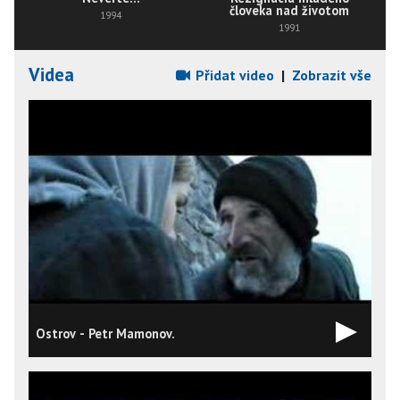
človeka nad životom
1994
1991
Videa
Přidat video
|
Zobrazit vše
Ostrov - Petr Mamonov.