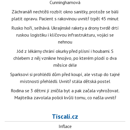
Cunninghamová
Záchranáři nechtěli rozbít okno sanitky, protože se báli
platit opravu. Pacient s rakovinou uvnitř trpěl 45 minut
Rusko hoří, selhává. Ukrajinské rakety a drony tvrdě drtí
ruskou logistiku i klíčovou infrastrukturu, vojáci se
nehnou
Jód z lékárny chrání okurky před plísní i houbami. S
chlebem z něj vznikne hnojivo, po kterém plodí o dva
měsíce déle
Sparksovi si prohlédli dům před koupí, ale vstup do tajné
místnosti přehlédli. Uvnitř stála dětská postel
Rodina se 3 dětmi jí zničila byt a pak začala vyhrožovat.
Majitelka zavolala policii kvůli tomu, co našla uvnitř
Tiscali.cz
Inflace