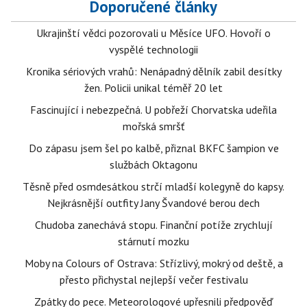
Doporučené články
Ukrajinští vědci pozorovali u Měsíce UFO. Hovoří o
vyspělé technologii
Kronika sériových vrahů: Nenápadný dělník zabil desítky
žen. Policii unikal téměř 20 let
Fascinující i nebezpečná. U pobřeží Chorvatska udeřila
mořská smršť
Do zápasu jsem šel po kalbě, přiznal BKFC šampion ve
službách Oktagonu
Těsně před osmdesátkou strčí mladší kolegyně do kapsy.
Nejkrásnější outfity Jany Švandové berou dech
Chudoba zanechává stopu. Finanční potíže zrychlují
stárnutí mozku
Moby na Colours of Ostrava: Střízlivý, mokrý od deště, a
přesto přichystal nejlepší večer festivalu
Zpátky do pece. Meteorologové upřesnili předpověď