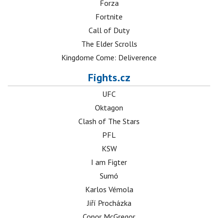
Forza
Fortnite
Call of Duty
The Elder Scrolls
Kingdome Come: Deliverence
Fights.cz
UFC
Oktagon
Clash of The Stars
PFL
KSW
I am Figter
Sumó
Karlos Vémola
Jiří Procházka
Conor McGregor