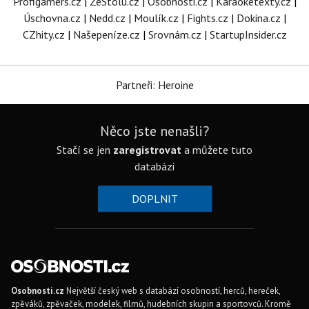
Profigamers.cz
|
ZeStolu.cz
|
Osobnosti.cz
|
Karaoketexty.cz
|
Úschovna.cz
|
Nedd.cz
|
Moulík.cz
|
Fights.cz
|
Dokina.cz
|
CZhity.cz
|
Našepeníze.cz
|
Srovnám.cz
|
StartupInsider.cz
Partneři: Heroine
Něco jste nenašli?
Stačí se jen
zaregistrovat
a můžete tuto
databázi
DOPLNIT
Osobnosti.cz
Největší český web s databází osobností, herců, hereček,
zpěváků, zpěvaček, modelek, filmů, hudebních skupin a sportovců. Kromě