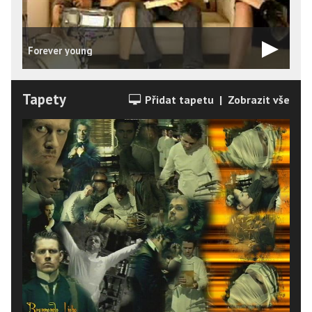
Forever young
Tapety
Přidat tapetu
|
Zobrazit vše