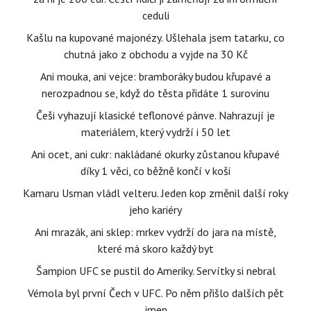
ceduli
Kašlu na kupované majonézy. Ušlehala jsem tatarku, co
chutná jako z obchodu a vyjde na 30 Kč
Ani mouka, ani vejce: bramboráky budou křupavé a
nerozpadnou se, když do těsta přidáte 1 surovinu
Češi vyhazují klasické teflonové pánve. Nahrazují je
materiálem, který vydrží i 50 let
Ani ocet, ani cukr: nakládané okurky zůstanou křupavé
díky 1 věci, co běžně končí v koši
Kamaru Usman vládl velteru. Jeden kop změnil další roky
jeho kariéry
Ani mrazák, ani sklep: mrkev vydrží do jara na místě,
které má skoro každý byt
Šampion UFC se pustil do Ameriky. Servítky si nebral
Vémola byl první Čech v UFC. Po něm přišlo dalších pět
jmen