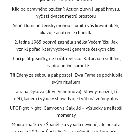
Klid od otravného bzučení: Action zlevnil lapač hmyzu,
vyčistí dvacet metrů prostoru
Silně tlumené tenisky mohou tlumit i váš krevní oběh,
ukazuje anatomie chodidla
2. ledna 1965 poprvé zazněla znělka Večerníčku: Jak
vznikl pořad, který vychoval generace českých dětí
„Chci psát písničky, ne točit reelska.“ Katarzia o selhání,
terapii a online samotě
Tři Edeny za sebou a pak postel: Ewa Farna se pochlubila
svým rituálem
Tatiana Dyková (dříve Vilhelmová): Slavný manžel, tři
děti, kariéra i výhra v show Tvoje tvář má známý hlas
UFC Fight Night: Gamrot vs. Salkilld – výsledky a nejlepší
momenty
Modrá značka ve Španělsku vypadá nevinně, ale pokuta
za ni je 200 eur. Čeští řidiči ji zaměňují za informační