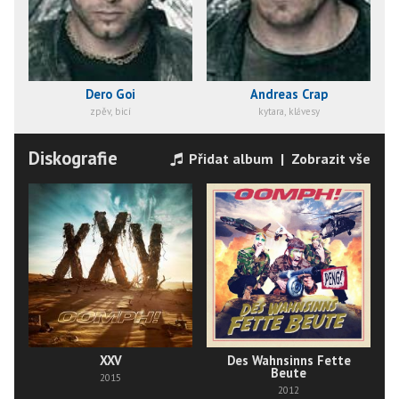
Dero Goi
Andreas Crap
zpěv, bicí
kytara, klávesy
Diskografie
Přidat album
|
Zobrazit vše
XXV
Des Wahnsinns Fette
Beute
2015
2012