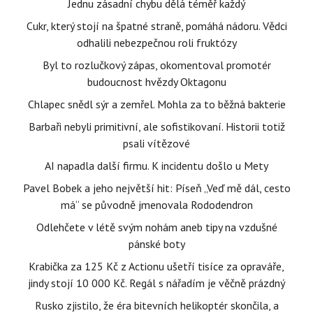
Jednu zásadní chybu dělá téměř každý
Cukr, který stojí na špatné straně, pomáhá nádoru. Vědci
odhalili nebezpečnou roli fruktózy
Byl to rozlučkový zápas, okomentoval promotér
budoucnost hvězdy Oktagonu
Chlapec snědl sýr a zemřel. Mohla za to běžná bakterie
Barbaři nebyli primitivní, ale sofistikovaní. Historii totiž
psali vítězové
AI napadla další firmu. K incidentu došlo u Mety
Pavel Bobek a jeho největší hit: Píseň „Veď mě dál, cesto
má“ se původně jmenovala Rododendron
Odlehčete v létě svým nohám aneb tipy na vzdušné
pánské boty
Krabička za 125 Kč z Actionu ušetří tisíce za opraváře,
jindy stojí 10 000 Kč. Regál s nářadím je věčně prázdný
Rusko zjistilo, že éra bitevních helikoptér skončila, a