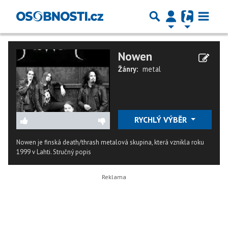
Nowen
Žánry:
metal
RYCHLÝ VÝBĚR
Nowen je finská death/thrash metalová skupina, která vznikla roku
1999 v Lahti.
Stručný popis