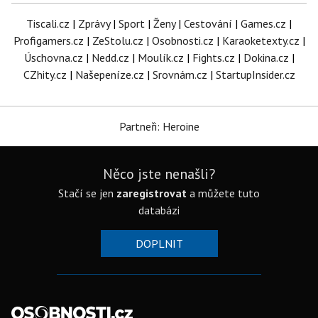
Tiscali.cz
|
Zprávy
|
Sport
|
Ženy
|
Cestování
|
Games.cz
|
Profigamers.cz
|
ZeStolu.cz
|
Osobnosti.cz
|
Karaoketexty.cz
|
Úschovna.cz
|
Nedd.cz
|
Moulík.cz
|
Fights.cz
|
Dokina.cz
|
CZhity.cz
|
Našepeníze.cz
|
Srovnám.cz
|
StartupInsider.cz
Partneři: Heroine
Něco jste nenašli?
Stačí se jen
zaregistrovat
a můžete tuto
databázi
DOPLNIT